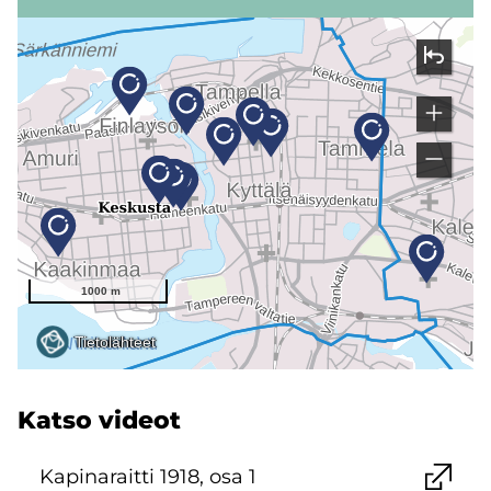
Katso vi­deot
Ka­pi­na­rait­ti 1918, osa 1