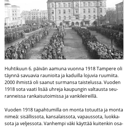
Huh­ti­kuun 6. päi­vän aa­mu­na vuon­na 1918 Tam­pe­re oli
täyn­nä sa­vua­via rau­nioi­ta ja ka­duil­la lo­ju­via ruu­mii­ta.
2000 ih­mis­tä oli saa­nut sur­man­sa tais­te­lus­sa. Vuo­den
1918 sota vaati lisää uh­re­ja kau­pun­gin val­taus­ta seu­
ran­neis­sa ran­kai­su­toi­mis­sa ja van­ki­lei­reil­lä.
Vuo­den 1918 ta­pah­tu­mil­la on monta to­tuut­ta ja monta
nimeä: si­säl­lis­so­ta, kan­sa­lais­so­ta, va­paus­so­ta, luok­ka­
so­ta ja vel­jes­so­ta. Van­hem­pi väki käyt­tää kui­ten­kin os­a­