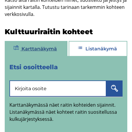
si­jain­nit kar­tal­la. Tu­tus­tu ta­ri­naan tar­kem­min koh­teen
verk­ko­si­vul­la.
Kult­tuu­ri­rai­tin koh­teet
Karttanäkymä
Listanäkymä
Etsi osoit­teel­la
Karttanäkymässä näet raitin kohteiden sijainnit.
Listanäkymässä näet kohteet raitin suositellussa
kulkujärjestyksessä.