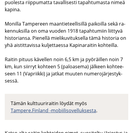
puo­les­ta riip­pu­mat­ta ta­val­li­ses­ti ta­pah­tu­mas­ta nimeä
ka­pi­na.
Mo­nil­la Tam­pe­reen maan­tie­teel­li­sil­lä pai­koil­la sekä ra­
ken­nuk­sil­la on oma vuo­den 1918 ta­pah­tu­miin liit­ty­vä
his­to­rian­sa. Pie­nel­lä mie­li­ku­vi­tuk­sel­la tämä his­to­ria on
yhä ais­tit­ta­vis­sa kul­jet­taes­sa Ka­pi­na­rai­tin koh­teil­la.
Rai­tin pi­tuus kä­vel­len noin 6,5 km ja pyö­räil­len noin 7
km, kun siir­ryt koh­teen 5 (pa­loa­se­ma) jäl­keen koh­tee­
seen 11 (Vapriik­ki) ja jat­kat muu­ten nu­me­ro­jär­jes­tyk­
ses­sä.
Tämän kulttuuriraitin löydät myös
Tampere.Finland -mobiilisovelluksesta
.
Katso alta rai­tin koh­tei­den nimet, suo­si­tel­tu jär­jes­tys ja