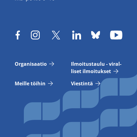
Or­ga­ni­saa­tio
Il­moi­tus­tau­lu - vi­ral­
li­set il­moi­tuk­set
Meil­le töi­hin
Vies­tin­tä