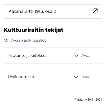
Ka­pi­na­rait­ti 1918, osa 2
Kult­tuu­ri­rai­tin te­ki­jät
Avaa kaik­ki si­säl­löt
Tuo­tan­to ja kii­tok­set
Avaa
Li­sä­lu­ke­mis­ta
Avaa
Päivitetty 20.11.2024