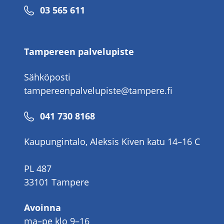
Puhelinnumero
03 565 611
Tampereen palvelupiste
Sähköposti
tampereenpalvelupiste@tampere.fi
Puhelinnumero
041 730 8168
Kaupungintalo, Aleksis Kiven katu 14–16 C
PL 487
33101 Tampere
Avoinna
ma–pe klo 9–16