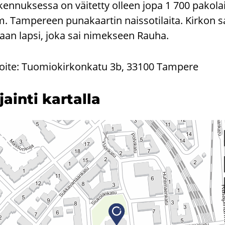
ennuksessa on väitetty olleen jopa 1 700 pakolais
. Tampereen punakaartin naissotilaita. Kirkon s
aan lapsi, joka sai nimekseen Rauha.
oite: Tuomiokirkonkatu 3b, 33100 Tampere
­jain­ti kar­tal­la