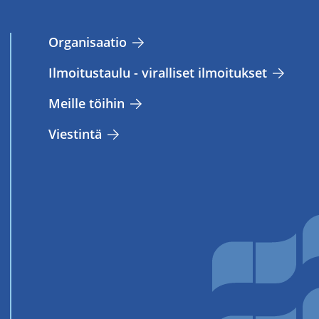
Or­ga­ni­saa­tio
Il­moi­tus­tau­lu - vi­ral­li­set il­moi­tuk­set
Meil­le töi­hin
Vies­tin­tä