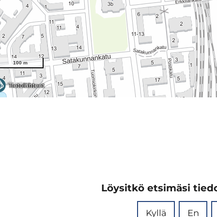
Löysitkö etsimäsi tiedo
Kyllä
En