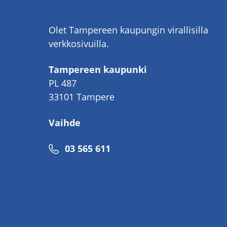
Olet Tampereen kaupungin virallisilla
verkkosivuilla.
Tampereen kaupunki
PL 487
33101 Tampere
Vaihde
Puhelinnumero
03 565 611