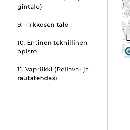
gin­ta­lo)
9. Tirk­ko­sen talo
10. En­ti­nen tek­nil­li­nen
opis­to
11. Vapriik­ki (Pellava-​ ja
rau­ta­teh­das)