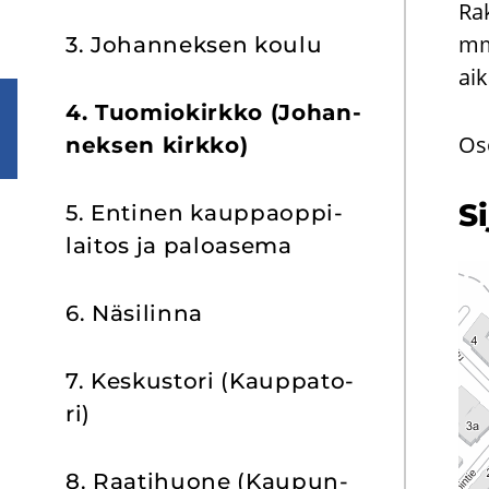
Rak
mm
3. Jo­han­nek­sen koulu
aik
4. Tuo­mio­kirk­ko (Jo­han­
Os
nek­sen kirk­ko)
Si
5. En­ti­nen kaup­paop­pi­
lai­tos ja pa­loa­se­ma
6. Nä­si­lin­na
7. Kes­kus­to­ri (Kaup­pa­to­
ri)
8. Raa­ti­huo­ne (Kau­pun­