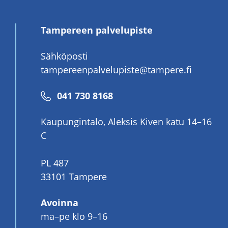
Tampereen palvelupiste
Sähköposti
tampereenpalvelupiste@tampere.fi
Puhelinnumero
041 730 8168
Kaupungintalo, Aleksis Kiven katu 14–16
C
PL 487
33101 Tampere
Avoinna
ma–pe klo 9–16