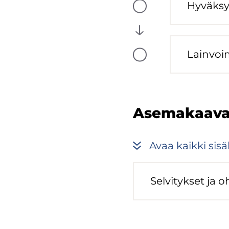
Hy­väk­s
(computed
Vaiheen
tila:
Tulossa
Lain­voi
(computed
Vaiheen
tila:
Tulossa
Ase­ma­kaa­vaan
Avaa kaik­ki si­säl
Sel­vi­tyk­set ja oh