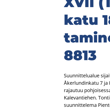
XVII (T
ka­tu 1
ta­mi­
8813
Suunnittelualue sija
Åkerlundinkatu 7 ja
rajautuu pohjoisess
Kalevantiehen. Tonti
suunnittelema Piente