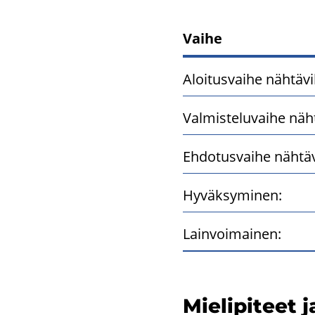
Vaihe
Asemakaavan
Aloitusvaihe nähtävil
Valmisteluvaihe näht
Ehdotusvaihe nähtävi
Hyväksyminen:
Lainvoimainen:
Mie­li­pi­teet 