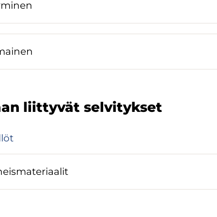
y­mi­nen
)
­mai­nen
)
 liit­ty­vät sel­vi­tyk­set
­löt
eis­ma­te­ri­aa­lit