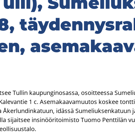
ulli), Su­me­liuk
8, täy­den­nys­ra
nen, ase­ma­kaa­
itsee Tullin kaupunginosassa, osoitteessa Sumel
 Kalevantie 1 c. Asemakaavamuutos koskee tonttia
a Åkerlundinkatuun, idässä Sumeliuksenkatuun j
lla sijaitsee insinööritoimisto Tuomo Penttilän 
ollisuustalo.