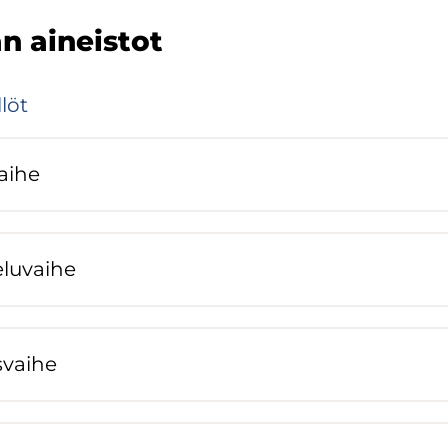
n ai­neis­tot
­löt
ai­he
)
­lu­vai­he
)
­vai­he
)