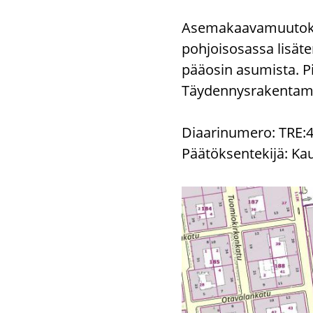
Asemakaavamuutokse
pohjoisosassa lisät
pääosin asumista. Pie
Täydennysrakentamist
Diaarinumero: TRE:4
Päätöksentekijä: Ka