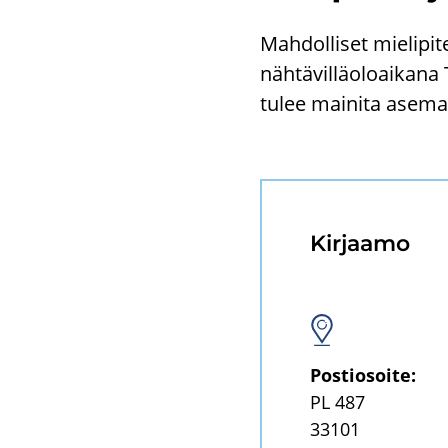
Mah­dol­li­set mie­li­pi­
näh­tä­vil­lä­oloai­ka­
tulee mai­ni­ta ase­ma­
Kir­jaa­mo
Pos­tio­soi­te:
PL 487
33101