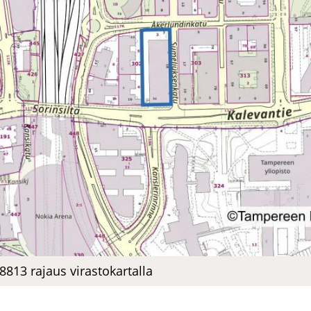
13 ra­jaus vi­ras­to­kar­tal­la