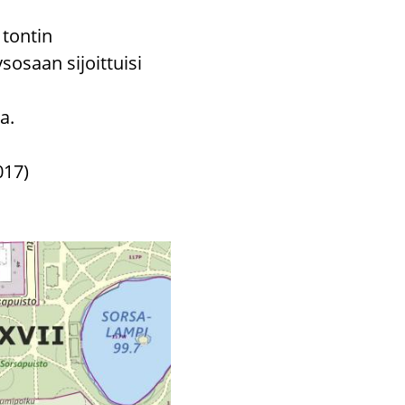
tontin
osaan sijoittuisi
a.
017)