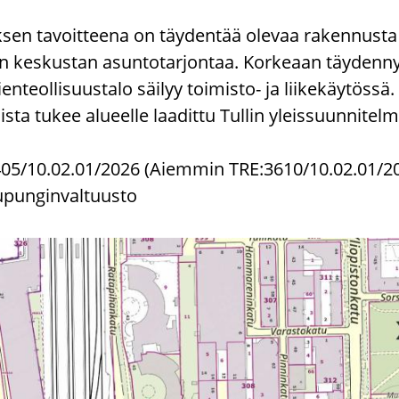
n tavoitteena on täydentää olevaa rakennusta 
en keskustan asuntotarjontaa. Korkeaan täydennys
nteollisuustalo säilyy toimisto- ja liikekäytössä.
a tukee alueelle laadittu Tullin yleissuunnitelm
05/10.02.01/2026 (Aiemmin TRE:3610/10.02.01/2
upunginvaltuusto