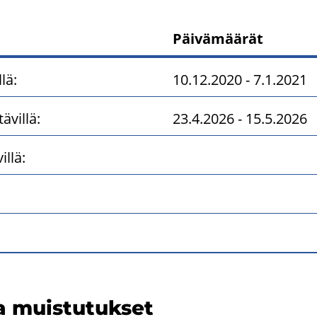
Päivämäärät
 nähtävilläoloajat sekä hyvä
lä:
10.12.2020 - 7.1.2021
ävillä:
23.4.2026 - 15.5.2026
llä:
ja muis­tu­tuk­set