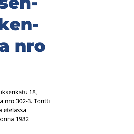
­sen­
­ken­
va nro
iuksenkatu 18,
 nro 302-3. Tontti
a etelässä
vuonna 1982