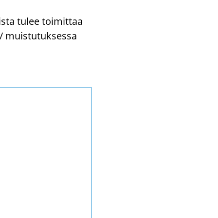
oista tulee toi­mit­taa
ä/ muis­tu­tuk­ses­sa