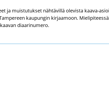
teet ja muis­tu­tuk­set näh­tä­vil­lä ole­vis­ta kaava-​asi
na Tam­pe­reen kau­pun­gin kir­jaa­moon. Mie­li­pi­tees­s
kaa­van di­aa­ri­nu­me­ro.