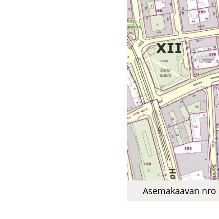
Ase­ma­kaa­van nro 88