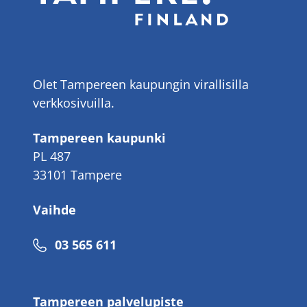
Olet Tampereen kaupungin virallisilla
verkkosivuilla.
Tampereen kaupunki
PL 487
33101 Tampere
Vaihde
Puhelinnumero
03 565 611
Tampereen palvelupiste