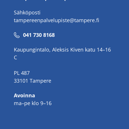
Sähköposti
tampereenpalvelupiste@tampere.fi
Puhelinnumero
041 730 8168
Kaupungintalo, Aleksis Kiven katu 14–16
C
PL 487
33101 Tampere
Avoinna
ma–pe klo 9–16