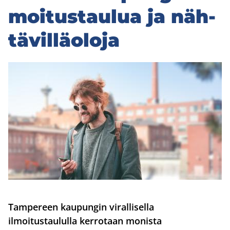
moi­tus­tau­lua ja näh­
tä­vil­lä­olo­ja
Tampereen kaupungin virallisella
ilmoitustaululla kerrotaan monista