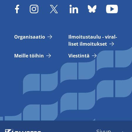
Or­ga­ni­saa­tio
Il­moi­tus­tau­lu - vi­ral­
li­set il­moi­tuk­set
Meil­le töi­hin
Vies­tin­tä
Sivun