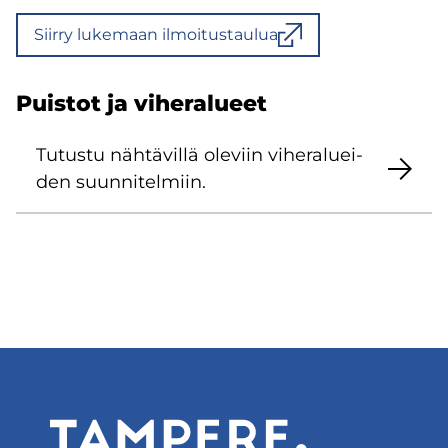
Siir­ry lu­ke­maan il­moi­tus­tau­lua
Puis­tot ja vi­he­ra­lu­eet
Tu­tus­tu näh­tä­vil­lä ole­viin vi­he­ra­luei­
den suun­ni­tel­miin.