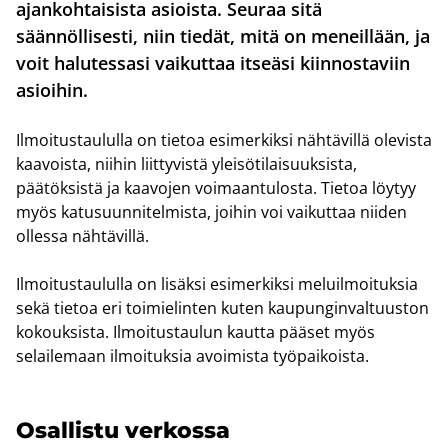
ajankohtaisista asioista. Seuraa sitä
säännöllisesti, niin tiedät, mitä on meneillään, ja
voit halutessasi vaikuttaa itseäsi kiinnostaviin
asioihin.
Ilmoitustaululla on tietoa esimerkiksi nähtävillä olevista
kaavoista, niihin liittyvistä yleisötilaisuuksista,
päätöksistä ja kaavojen voimaantulosta. Tietoa löytyy
myös katusuunnitelmista, joihin voi vaikuttaa niiden
ollessa nähtävillä.
Ilmoitustaululla on lisäksi esimerkiksi meluilmoituksia
sekä tietoa eri toimielinten kuten kaupunginvaltuuston
kokouksista. Ilmoitustaulun kautta pääset myös
selailemaan ilmoituksia avoimista työpaikoista.
Osal­lis­tu ver­kos­sa