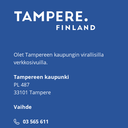
Olet Tampereen kaupungin virallisilla
verkkosivuilla.
Tampereen kaupunki
PL 487
33101 Tampere
Vaihde
Puhelinnumero
03 565 611