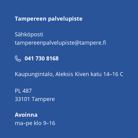
Tampereen palvelupiste
Sähköposti
tampereenpalvelupiste@tampere.fi
Puhelinnumero
041 730 8168
Kaupungintalo, Aleksis Kiven katu 14–16 C
PL 487
33101 Tampere
Avoinna
ma–pe klo 9–16