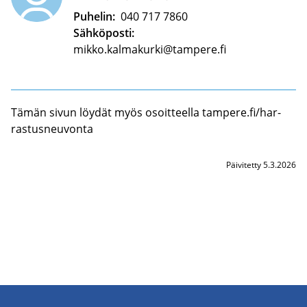
Puhelin:
040 717 7860
Sähköposti:
mikko.kalmakurki@tampere.fi
Tämän sivun löy­dät myös osoit­teel­la tam­pe­re.fi/har­
ras­tus­neu­von­ta
Päivitetty 5.3.2026