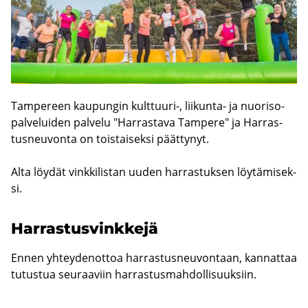
Tam­pe­reen kau­pun­gin kulttuuri-​, liikunta-​ ja nuo­ri­so­
pal­ve­lui­den pal­ve­lu "Har­ras­ta­va Tam­pe­re" ja Har­ras­
tus­neu­von­ta on tois­tai­sek­si päät­ty­nyt.
Alta löy­dät vink­ki­lis­tan uuden har­ras­tuk­sen löy­tä­mi­sek­
si.
Har­ras­tus­vink­ke­jä
Ennen yhteydenottoa harrastusneuvontaan, kannattaa
tutustua seuraaviin harrastusmahdollisuuksiin.