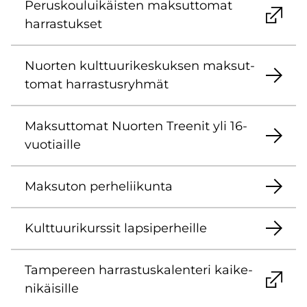
Pe­rus­kou­lui­käis­ten mak­sut­to­mat
har­ras­tuk­set
Nuor­ten kult­tuu­ri­kes­kuk­sen mak­sut­
to­mat har­ras­tus­ryh­mät
Mak­sut­to­mat Nuor­ten Tree­nit yli 16-​
vuotiaille
Mak­su­ton per­he­lii­kun­ta
Kult­tuu­ri­kurs­sit lap­si­per­heil­le
Tam­pe­reen har­ras­tus­ka­len­te­ri kai­ke­
ni­käi­sil­le