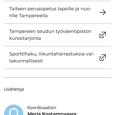
Tai­teen pe­rus­o­pe­tus lap­sil­le ja nuo­
ril­le Tam­pe­reel­la
Tam­pe­reen seu­dun työ­väen­opis­ton
kurs­si­tar­jon­ta
Sport­ti­ha­ku, lii­kun­ta­har­ras­tuk­sia val­
ta­kun­nal­li­ses­ti
Li­sä­tie­to­ja
Koordinaattori
Merja Kos­ta­mo­vaa­ra