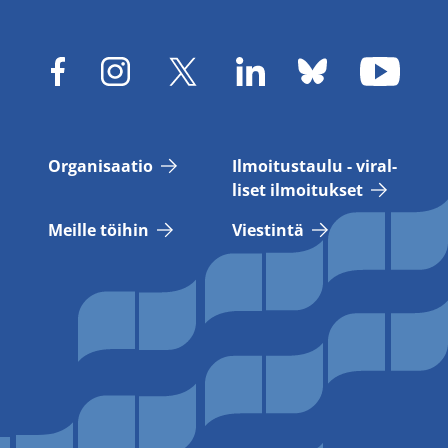
Or­ga­ni­saa­tio
Il­moi­tus­tau­lu - vi­ral­
li­set il­moi­tuk­set
Meil­le töi­hin
Vies­tin­tä