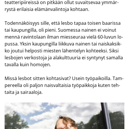
teat­te­ri­pii­reis­sä on pit­kään ollut su­vait­se­vaa ym­mär­
rys­tä eri­lai­sia elä­män­va­lin­to­ja koh­taan.
To­den­nä­köi­syys sille, että lesbo tapaa toi­sen baa­ris­sa
tai kau­pun­gil­la, oli pieni. Suo­mes­sa nai­nen ei voi­nut
mennä ra­vin­to­laan ilman mies­seu­raa vielä 60-​luvun lo­
pus­sa. Yksin kau­pun­gil­la liik­ku­va nai­nen tai nais­kak­sik­
ko jou­tui hel­pos­ti mies­ten lä­hen­te­lyn koh­teek­si. Siksi
les­bo­jen ver­kos­to­ja ja ala­kult­tuu­ria ei syn­ty­nyt sa­mal­la
ta­val­la kuin ho­mo­jen.
Missä les­bot sit­ten koh­ta­si­vat? Usein työ­pai­koil­la. Tam­
pe­reel­la oli pal­jon nais­val­tai­sia työ­paik­ko­ja kuten teh­
tai­ta ja sai­raa­lo­ja.