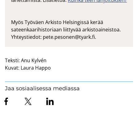
lähettämistä. Lisätietoa:
Kuinka teen lahjoituksen?
Myös Työväen Arkisto Helsingissä kerää
sateenkaarihistoriaan liittyvää arkistoaineistoa.
Yhteystiedot:
pete.pesonen@tyark.fi
.
Teksti:
Anu Kylvén
Kuvat:
Laura Happo
Jaa sosiaalisessa mediassa