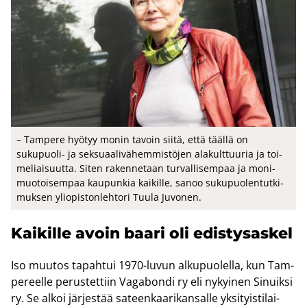
– Tam­pe­re hyö­tyy monin ta­voin siitä, että tääl­lä on
sukupuoli-​ ja sek­su­aa­li­vä­hem­mis­tö­jen ala­kult­tuu­ria ja toi­
me­liai­suut­ta. Siten ra­ken­ne­taan tur­val­li­sem­paa ja mo­ni­
muo­toi­sem­paa kau­pun­kia kai­kil­le, sanoo su­ku­puo­len­tut­ki­
muk­sen yli­opis­ton­leh­to­ri Tuula Ju­vo­nen.
Kai­kil­le avoin baari oli edis­ty­sas­kel
Iso muu­tos ta­pah­tui 1970-​luvun al­ku­puo­lel­la, kun Tam­
pe­reel­le pe­rus­tet­tiin Va­ga­bon­di ry eli ny­kyi­nen Si­nuik­si
ry. Se alkoi jär­jes­tää sa­teen­kaa­ri­kan­sal­le yk­si­tyis­ti­lai­