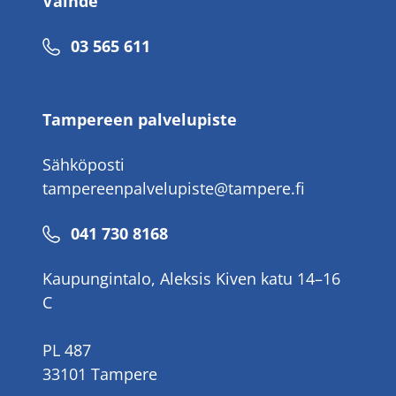
Vaihde
Puhelinnumero
03 565 611
Tampereen palvelupiste
Sähköposti
tampereenpalvelupiste@tampere.fi
Puhelinnumero
041 730 8168
Kaupungintalo, Aleksis Kiven katu 14–16
C
PL 487
33101 Tampere