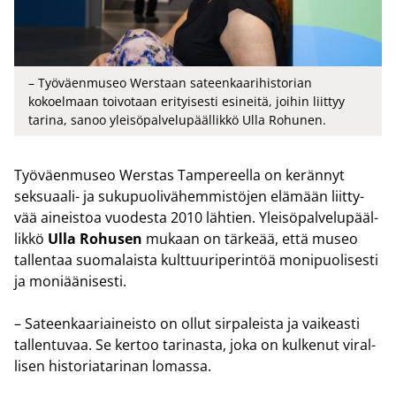
– Työväenmuseo Werstaan sateenkaarihistorian
kokoelmaan toivotaan erityisesti esineitä, joihin liittyy
tarina, sanoo yleisöpalvelupäällikkö Ulla Rohunen.
Työ­väen­museo Werstas Tam­pe­reel­la on ke­rän­nyt
seksuaali-​ ja su­ku­puo­li­vä­hem­mis­tö­jen elä­mään liit­ty­
vää ai­neis­toa vuo­des­ta 2010 läh­tien. Ylei­sö­pal­ve­lu­pääl­
lik­kö
Ulla Ro­husen
mu­kaan on tär­ke­ää, että museo
tal­len­taa suo­ma­lais­ta kult­tuu­ri­pe­rin­töä mo­ni­puo­li­ses­ti
ja mo­ni­ää­ni­ses­ti.
– Sa­teen­kaa­riai­neis­to on ollut sir­pa­leis­ta ja vai­keas­ti
tal­len­tu­vaa. Se ker­too ta­ri­nas­ta, joka on kul­ke­nut vi­ral­
li­sen his­to­ria­ta­ri­nan lo­mas­sa.