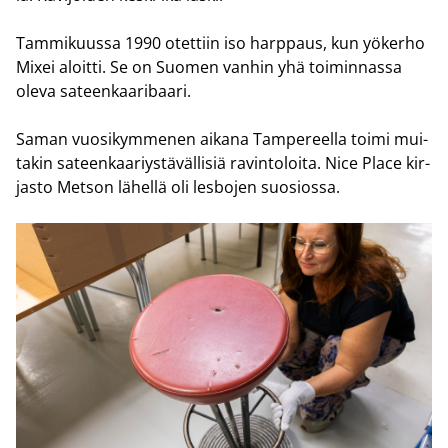
Tam­mi­kuus­sa 1990 otet­tiin iso harp­paus, kun yö­ker­ho
Mixei aloit­ti. Se on Suo­men van­hin yhä toi­min­nas­sa
oleva sa­teen­kaa­ri­baa­ri.
Saman vuo­si­kym­me­nen ai­ka­na Tam­pe­reel­la toimi mui­
ta­kin sa­teen­kaa­riys­tä­väl­li­siä ra­vin­to­loi­ta. Nice Place kir­
jas­to Met­son lä­hel­lä oli les­bo­jen suo­sios­sa.