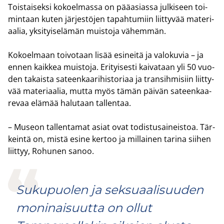
Tois­tai­sek­si ko­koel­mas­sa on pää­asias­sa jul­ki­seen toi­
min­taan kuten jär­jes­tö­jen ta­pah­tu­miin liit­ty­vää ma­te­ri­
aa­lia, yk­si­tyi­se­lä­män muis­to­ja vä­hem­män.
Ko­koel­maan toi­vo­taan lisää esi­nei­tä ja va­lo­ku­via – ja
ennen kaik­kea muis­to­ja. Eri­tyi­ses­ti kai­va­taan yli 50 vuo­
den ta­kais­ta sa­teen­kaa­ri­his­to­ri­aa ja tran­sih­mi­siin liit­ty­
vää ma­te­ri­aa­lia, mutta myös tämän päi­vän sa­teen­kaa­
re­vaa elä­mää ha­lu­taan tal­len­taa.
– Museon tal­len­ta­mat asiat ovat to­dis­tusai­neis­toa. Tär­
kein­tä on, mistä esine ker­too ja mil­lai­nen ta­ri­na sii­hen
liit­tyy, Ro­hu­nen sanoo.
Sukupuolen ja seksuaalisuuden
moninaisuutta on ollut