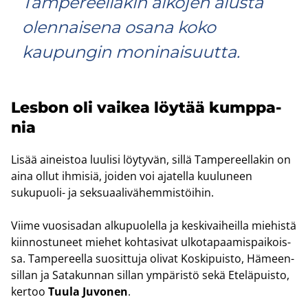
Tampereellakin aikojen alusta
olennaisena osana koko
kaupungin moninaisuutta.
Les­bon oli vai­kea löy­tää kump­pa­
nia
Lisää ai­neis­toa luu­li­si löy­ty­vän, sillä Tam­pe­reel­la­kin on
aina ollut ih­mi­siä, joi­den voi aja­tel­la kuu­lu­neen
sukupuoli-​ ja sek­su­aa­li­vä­hem­mis­töi­hin.
Viime vuo­si­sa­dan al­ku­puo­lel­la ja kes­ki­vai­heil­la mie­his­tä
kiin­nos­tu­neet mie­het koh­ta­si­vat ul­ko­ta­paa­mis­pai­kois­
sa. Tam­pe­reel­la suo­sit­tu­ja oli­vat Kos­ki­puis­to, Hä­meen­
sil­lan ja Sa­ta­kun­nan sil­lan ym­pä­ris­tö sekä Ete­lä­puis­to,
ker­too
Tuula Ju­vo­nen
.