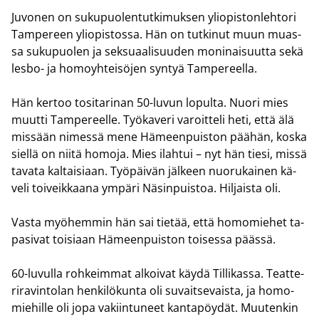
Ju­vo­nen on su­ku­puo­len­tut­ki­muk­sen yli­opis­ton­leh­to­ri
Tam­pe­reen yli­opis­tos­sa. Hän on tut­ki­nut muun muas­
sa su­ku­puo­len ja sek­su­aa­li­suu­den mo­ni­nai­suut­ta sekä
lesbo-​ ja ho­mo­yh­tei­sö­jen syn­tyä Tam­pe­reel­la.
Hän ker­too to­si­ta­ri­nan 50-​luvun lo­pul­ta. Nuori mies
muut­ti Tam­pe­reel­le. Työ­ka­ve­ri va­roit­te­li heti, että älä
mis­sään ni­mes­sä mene Hä­meen­puis­ton pää­hän, koska
siel­lä on niitä ho­mo­ja. Mies ilah­tui – nyt hän tiesi, missä
ta­va­ta kal­tai­si­aan. Työ­päi­vän jäl­keen nuo­ru­kai­nen kä­
ve­li toi­veik­kaa­na ym­pä­ri Nä­sin­puis­toa. Hil­jais­ta oli.
Vasta myö­hem­min hän sai tie­tää, että ho­mo­mie­het ta­
pa­si­vat toi­si­aan Hä­meen­puis­ton toi­ses­sa pääs­sä.
60-​luvulla roh­keim­mat al­koi­vat käydä Til­li­kas­sa. Teat­te­
ri­ra­vin­to­lan hen­ki­lö­kun­ta oli su­vait­se­vais­ta, ja ho­mo­
mie­hil­le oli jopa va­kiin­tu­neet kan­ta­pöy­dät. Muu­ten­kin