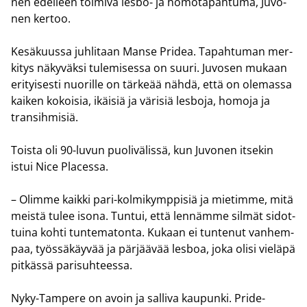
nen edel­leen toi­mi­va lesbo-​ ja ho­mo­ta­pah­tu­ma, Ju­vo­
nen ker­too.
Ke­sä­kuus­sa juh­li­taan Manse Pri­dea. Ta­pah­tu­man mer­
ki­tys nä­ky­väk­si tu­le­mi­ses­sa on suuri. Ju­vo­sen mu­kaan
eri­tyi­ses­ti nuo­ril­le on tär­ke­ää nähdä, että on ole­mas­sa
kai­ken ko­koi­sia, ikäi­siä ja vä­ri­siä les­bo­ja, ho­mo­ja ja
tran­sih­mi­siä.
Tois­ta oli 90-​luvun puo­li­vä­lis­sä, kun Ju­vo­nen it­se­kin
istui Nice Places­sa.
– Olim­me kaik­ki pari-​kolmikymppisiä ja mie­tim­me, mitä
meis­tä tulee isona. Tun­tui, että len­näm­me sil­mät si­dot­
tui­na kohti tun­te­ma­ton­ta. Ku­kaan ei tun­te­nut van­hem­
paa, työs­sä­käy­vää ja pär­jää­vää les­boa, joka olisi vie­lä­pä
pit­käs­sä pa­ri­suh­tees­sa.
Nyky-​Tampere on avoin ja sal­li­va kau­pun­ki. Pride-​