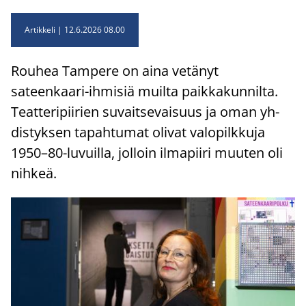
Artikkeli
12.6.2026 08.00
Rou­hea Tam­pe­re on aina ve­tä­nyt
sateenkaari-​ihmisiä muil­ta paik­ka­kun­nil­ta.
Teat­te­ri­pii­rien su­vait­se­vai­suus ja oman yh­
dis­tyk­sen ta­pah­tu­mat oli­vat va­lo­pilk­ku­ja
1950–80-​luvuilla, jol­loin il­ma­pii­ri muu­ten oli
nih­keä.