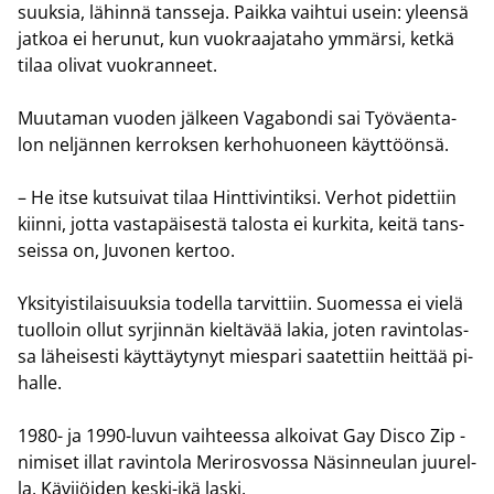
suuk­sia, lä­hin­nä tans­se­ja. Paik­ka vaih­tui usein: yleen­sä
jat­koa ei he­ru­nut, kun vuo­kraa­ja­ta­ho ym­mär­si, ketkä
tilaa oli­vat vuo­kran­neet.
Muu­ta­man vuo­den jäl­keen Va­ga­bon­di sai Työ­väen­ta­
lon nel­jän­nen ker­rok­sen ker­ho­huo­neen käyt­töön­sä.
– He itse kut­sui­vat tilaa Hint­ti­vin­tik­si. Ver­hot pi­det­tiin
kiin­ni, jotta vas­ta­päi­ses­tä ta­los­ta ei kur­ki­ta, keitä tans­
seis­sa on, Ju­vo­nen ker­too.
Yk­si­tyis­ti­lai­suuk­sia to­del­la tar­vit­tiin. Suo­mes­sa ei vielä
tuol­loin ollut syr­jin­nän kiel­tä­vää lakia, joten ra­vin­to­las­
sa lä­hei­ses­ti käyt­täy­ty­nyt mies­pa­ri saa­tet­tiin heit­tää pi­
hal­le.
1980- ja 1990-​luvun vaih­tees­sa al­koi­vat Gay Disco Zip -​
nimiset illat ra­vin­to­la Me­ri­ros­vos­sa Nä­sin­neu­lan juu­rel­
la. Kä­vi­jöi­den keski-​ikä laski.