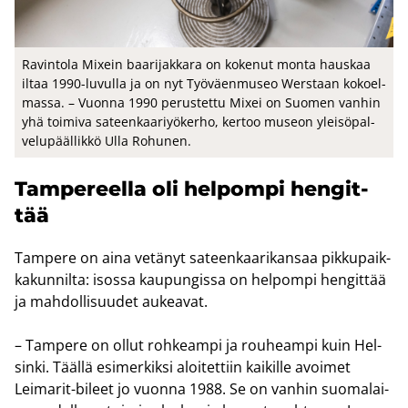
Ra­vin­to­la Mixein baa­ri­jak­ka­ra on ko­ke­nut monta haus­kaa
iltaa 1990-​luvulla ja on nyt Työ­väen­museo Werstaan ko­koel­
mas­sa. – Vuon­na 1990 pe­rus­tet­tu Mixei on Suo­men van­hin
yhä toi­mi­va sa­teen­kaa­riyö­ker­ho, ker­too museon ylei­sö­pal­
ve­lu­pääl­lik­kö Ulla Ro­hu­nen.
Tam­pe­reel­la oli hel­pom­pi hen­git­
tää
Tam­pe­re on aina ve­tä­nyt sa­teen­kaa­ri­kan­saa pik­ku­paik­
ka­kun­nil­ta: isos­sa kau­pun­gis­sa on hel­pom­pi hen­git­tää
ja mah­dol­li­suu­det au­kea­vat.
– Tam­pe­re on ollut roh­keam­pi ja rou­heam­pi kuin Hel­
sin­ki. Tääl­lä esi­mer­kik­si aloi­tet­tiin kai­kil­le avoi­met
Leimarit-​bileet jo vuon­na 1988. Se on van­hin suo­ma­lai­