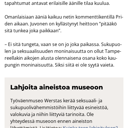
tapahtumat an­ta­vat eri­lai­sil­le ää­nil­le tilaa kuu­lua.
Oman­lai­si­aan ääniä kai­kuu netin kom­ment­ti­ken­til­lä Pri­
den ai­kaan. Ju­vo­nen on kyl­läs­ty­nyt heit­toon ”pi­tää­kö
sitä tun­kea joka paik­kaan”.
– Ei sitä tun­ge­ta, vaan se on jo joka pai­kas­sa. Su­ku­puo­
len ja sek­su­aa­li­suu­den mo­ni­nai­suut­ta on ollut Tam­pe­
reel­la­kin ai­ko­jen alus­ta olen­nai­se­na osana koko kau­
pun­gin mo­ni­nai­suut­ta. Siksi siitä ei ole syytä vai­e­ta.
Lah­joi­ta ai­neis­toa museoon
Työväenmuseo Werstas kerää seksuaali- ja
sukupuolivähemmistöihin liittyvää esineistöä,
valokuvia ja niihin liittyviä tarinoita. Ole
yhteydessä museoon ennen aineiston