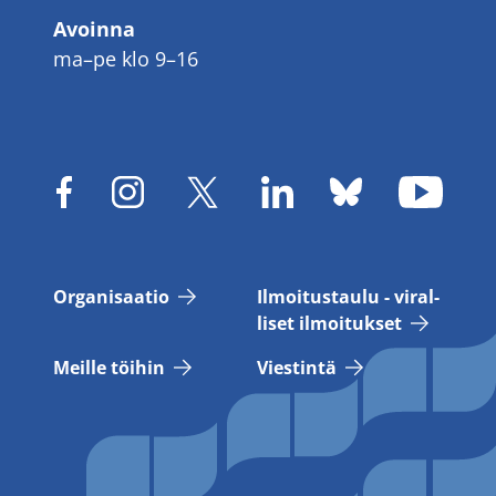
Avoinna
ma–pe klo 9–16
Or­ga­ni­saa­tio
Il­moi­tus­tau­lu - vi­ral­
li­set il­moi­tuk­set
Meil­le töi­hin
Vies­tin­tä