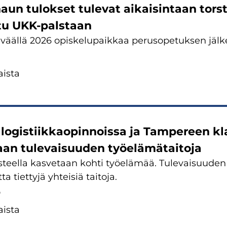
aun tu­lok­set tu­le­vat ai­kai­sin­taan tors­
­tu UKK-​palstaan
vääl­lä 2026 opis­ke­lu­paik­kaa pe­rus­o­pe­tuk­sen jäl­
is­ta
o­gis­tiik­kao­pin­nois­sa ja Tam­pe­reen klas­
aan tu­le­vai­suu­den työ­elä­mä­tai­to­ja
as­teel­la kas­ve­taan kohti työ­elä­mää. Tu­le­vai­suu­den 
ta tiet­ty­jä yh­tei­siä tai­to­ja.
6
is­ta