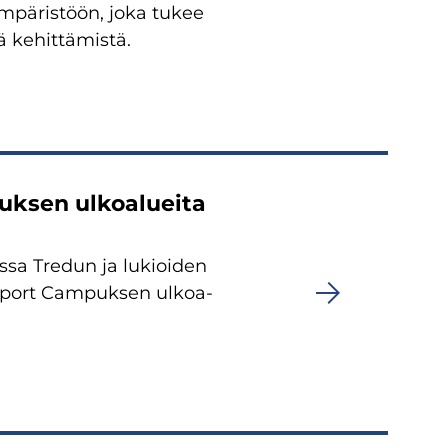
ym­pä­ris­töön, joka tukee
 ke­hit­tä­mis­tä.
uk­sen ul­koa­luei­ta
jossa Tre­dun ja lu­kioi­den
ä Sport Cam­puk­sen ul­koa­