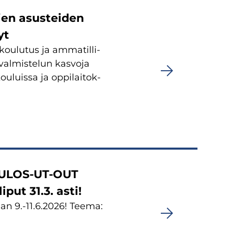
vien asus­tei­den
yt
ou­lu­tus ja am­ma­til­li­
val­mis­te­lun kas­vo­ja
u­luis­sa ja op­pi­lai­tok­
ma ULOS-​UT-OUT
iput 31.3. asti!
n 9.-11.6.2026! Teema: