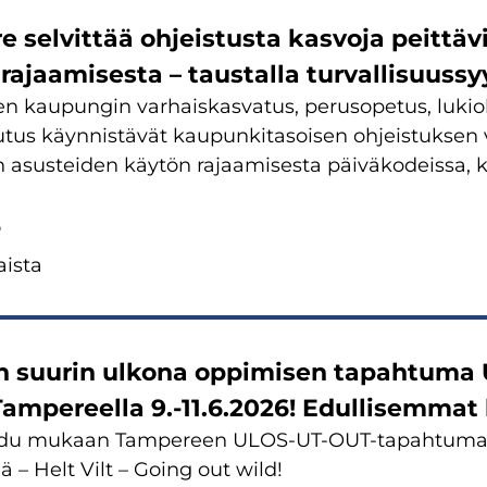
e sel­vit­tää oh­jeis­tus­ta kas­vo­ja peit­tä­
a­jaa­mi­ses­ta – taus­tal­la tur­val­li­suus­sy
 kau­pun­gin var­hais­kas­va­tus, pe­rus­o­pe­tus, lu­kio­k
tus käyn­nis­tä­vät kau­pun­ki­ta­soi­sen oh­jeis­tuk­sen 
n asus­tei­den käy­tön ra­jaa­mi­ses­ta päi­vä­ko­deis­sa, ko
6
is­ta
 suu­rin ul­ko­na op­pi­mi­sen ta­pah­tu­
m­pe­reel­la 9.-11.6.2026! Edul­li­sem­mat l
au­du mu­kaan Tam­pe­reen ULOS-​UT-OUT-tapahtumaa
i­nä – Helt Vilt – Going out wild!