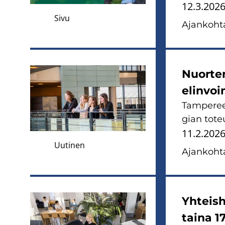
12.3.202
Sivu
Ajan­koh­ta
Nuor­ten
elinvoim
Tam­pe­ree
gian to­te
11.2.202
Uutinen
Ajan­koh­ta
Yh­teis­
tai­na 1