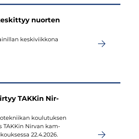
es­kit­tyy nuor­ten
il­lan kes­ki­viik­ko­na
ir­tyy TAK­Kin Nir­
­tek­nii­kan kou­lu­tuk­sen
­kus TAK­Kin Nir­van kam­
o­kouk­ses­sa 22.4.2026.