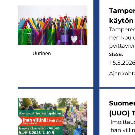
Tam­pe­r
käy­tön r
Tam­pe­reen
nen kou­lu­
peit­tä­vie
Uutinen
sis­sa.
16.3.202
Ajan­koh­ta
Suo­men
(UUO) Ta
Il­moit­t
Ihan vil­l