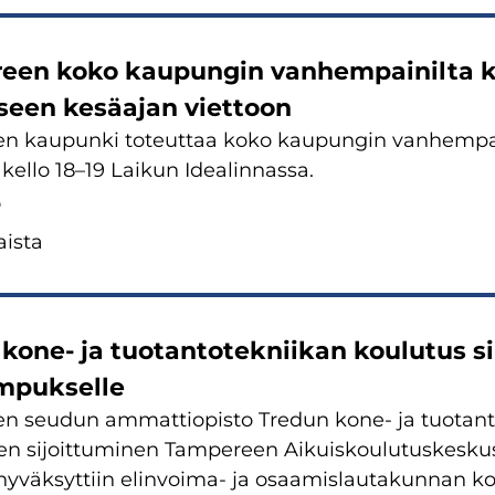
een koko kau­pun­gin van­hem­pai­nil­ta k
li­seen ke­sä­ajan viet­toon
n kau­pun­ki to­teut­taa koko kau­pun­gin van­hem­pai­n
kello 18–19 Lai­kun Idea­lin­nas­sa.
6
is­ta
kone- ja tuo­tan­to­tek­nii­kan kou­lu­tus si
­puk­sel­le
n seu­dun am­mat­tio­pis­to Tre­dun kone- ja tuo­tan­to
­jen si­joit­tu­mi­nen Tam­pe­reen Ai­kuis­kou­lu­tus­kes
 hy­väk­syt­tiin elinvoima-​ ja osaa­mis­lau­ta­kun­nan k