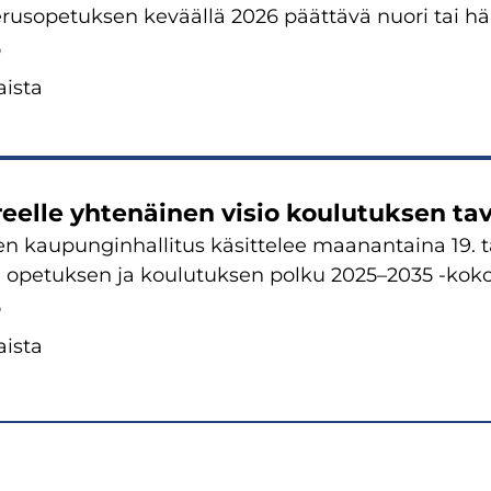
­rus­o­pe­tuk­sen ke­vääl­lä 2026 päät­tä­vä nuori tai h
6
is­ta
eel­le yh­te­näi­nen visio kou­lu­tuk­sen ta­v
n kau­pun­gin­hal­li­tus kä­sit­te­lee maa­nan­tai­na 19
, ope­tuk­sen ja kou­lu­tuk­sen polku 2025–2035 -​kok
6
is­ta