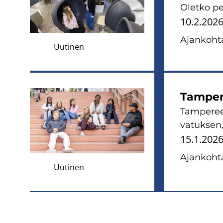
Olet­ko pe
10.2.202
Ajan­koh­ta
Uutinen
Tam­pe­r
Tam­pe­ree
va­tuk­sen
15.1.202
Ajan­koh­ta
Uutinen