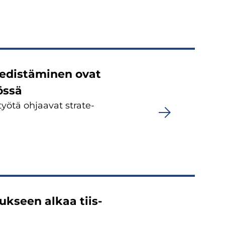
n edis­tä­mi­nen ovat
ös­sä
ötä oh­jaa­vat stra­te­
­tuk­seen alkaa tiis­