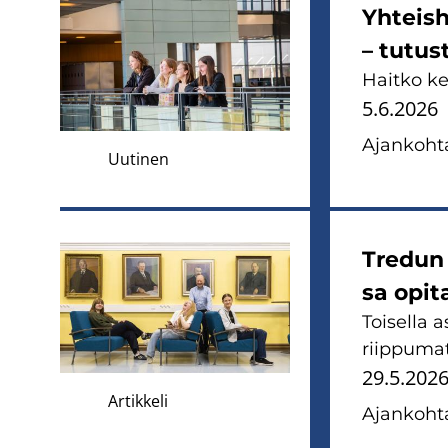
Yh­teis­h
– tu­tus
Hait­ko ke­
5.6.2026
Ajan­koh­ta
Uutinen
Tre­dun l
sa opi­t
Toi­sel­la 
riip­pu­mat­
29.5.202
Artikkeli
Ajan­koh­ta