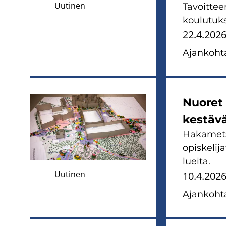
Uutinen
Ta­voit­te
kou­lu­tuk­
22.4.202
Ajan­koh­ta
Nuo­ret 
kes­tä­v
Ha­ka­met­s
opis­ke­li
luei­ta.
Uutinen
10.4.202
Ajan­koh­ta