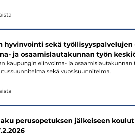
6
is­ta
 hy­vin­voin­ti sekä työl­li­syys­pal­ve­lu­je
a-​ ja osaa­mis­lau­ta­kun­nan työn kes­ki
n kau­pun­gin elinvoima-​ ja osaa­mis­lau­ta­kun­nan ty
u­tus­suun­ni­tel­ma sekä vuo­si­suun­ni­tel­ma.
6
is­ta
ha­ku pe­rus­o­pe­tuk­sen jäl­kei­seen kou­lu
7.2.2026