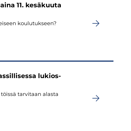
tai­na 11. ke­sä­kuu­ta
kei­seen kou­lu­tuk­seen?
sil­li­ses­sa lu­kios­
töis­sä tar­vi­taan alas­ta