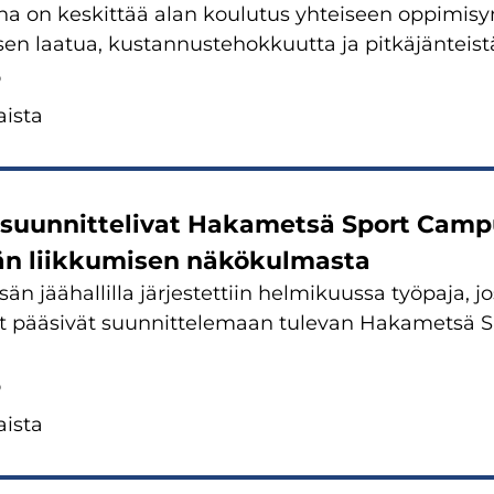
e­na on kes­kit­tää alan kou­lu­tus yh­tei­seen op­pi­mi­s
sen laa­tua, kus­tan­nus­te­hok­kuut­ta ja pit­kä­jän­teis­tä
6
is­ta
suun­nit­te­li­vat Ha­ka­met­sä Sport Cam­p
än liik­ku­mi­sen nä­kö­kul­mas­ta
än jää­hal­lil­la jär­jes­tet­tiin hel­mi­kuus­sa työ­pa­ja, 
­jat pää­si­vät suun­nit­te­le­maan tu­le­van Ha­ka­met­s
6
is­ta