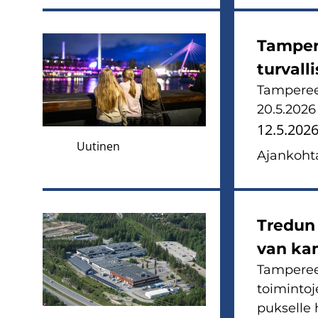
Tam­pe­r
tur­val­
Tam­pe­ree
20.5.2026 
12.5.202
Uutinen
Ajan­koh­ta
Tre­dun 
van kam
Tam­pe­ree
toi­min­to
puk­sel­le