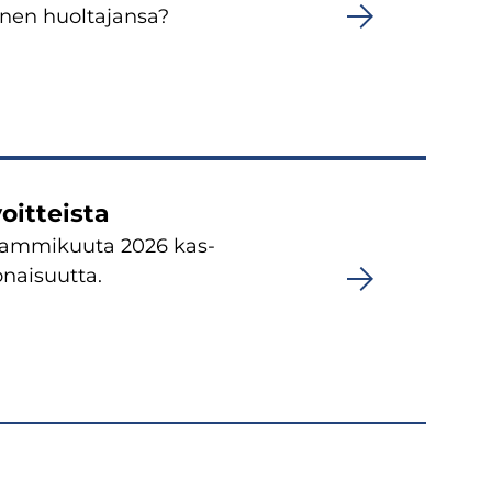
änen huol­ta­jan­sa?
oit­teis­ta
. tam­mi­kuu­ta 2026 kas­
onaisuutta.