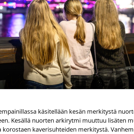
pai­nil­las­sa kä­si­tel­lään kesän mer­ki­tys­tä nuor­
u­teen. Ke­säl­lä nuor­ten ar­ki­ryt­mi muut­tuu li­sä­ten
o­ros­taen ka­ve­ri­suh­tei­den mer­ki­tys­tä. Van­hem­p