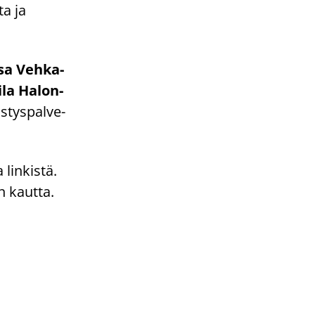
ta ja
isa Veh­ka­
la Ha­lon­
­tys­pal­ve­
lin­kis­tä.
n kaut­ta.