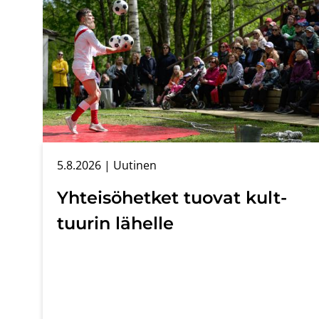
5.8.2026
| Uu­ti­nen
Yh­tei­sö­het­ket tuo­vat kult­
tuu­rin lä­hel­le