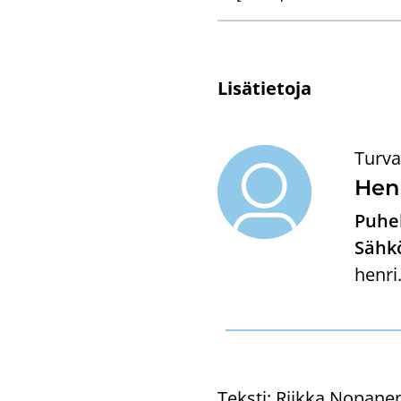
Li­sä­tie­to­ja
Turva
Henr
Puhel
Sähkö
henri
Teksti:
Riikka Nopanen