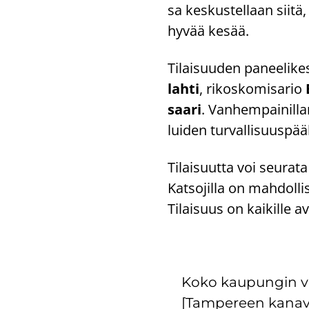
sa kes­kus­tel­laan siitä
hyvää kesää.
Ti­lai­suu­den pa­nee­li­kes
lah­ti
, ri­kos­ko­mi­sa­rio
saa­ri
. Van­hem­pai­nil­l
lui­den tur­val­li­suus­pää
Ti­lai­suut­ta voi seu­ra­t
Kat­so­jil­la on mah­dol­
Ti­lai­suus on kai­kil­le 
Koko kau­pun­gin va
[Tam­pe­reen ka­na­