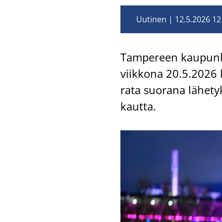
Uutinen
12.5.2026 12
Tam­pe­reen kau­pun­ki
viik­ko­na 20.5.2026 k
ra­ta suo­ra­na lä­he­t
kaut­ta.