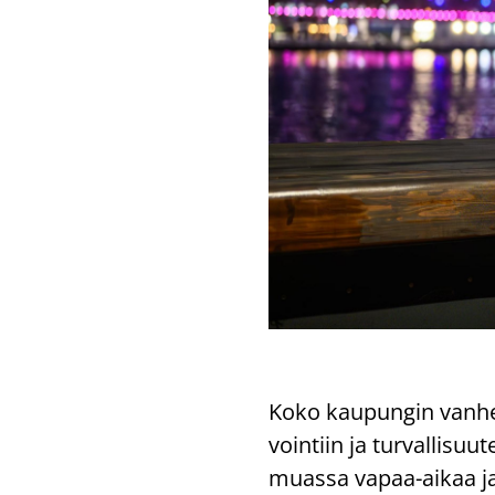
Koko kau­pun­gin van­hem­
voin­tiin ja tur­val­li­su
muas­sa vapaa-​aikaa ja k