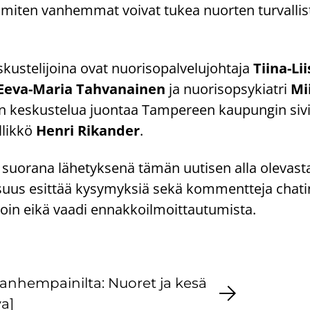
, miten van­hem­mat voi­vat tukea nuor­ten tur­val­lis­
­kus­te­li­joi­na ovat nuo­ri­so­pal­ve­lu­joh­ta­ja
Tiina-​Li
Eeva-​Maria Tah­va­nai­nen
ja nuo­ri­sop­sy­kiat­ri
Mii
an kes­kus­te­lua juon­taa Tam­pe­reen kau­pun­gin si­vis
l­lik­kö
Henri Ri­kan­der
.
a suo­ra­na lä­he­tyk­se­nä tämän uu­ti­sen alla ole­vas­ta 
li­suus esit­tää ky­sy­myk­siä sekä kom­ment­te­ja cha­ti
avoin eikä vaadi en­nak­koil­moit­tau­tu­mis­ta.
n­hem­pai­nil­ta: Nuo­ret ja kesä
va]