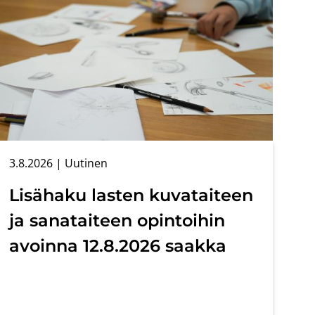
3.8.2026
| Uu­ti­nen
Li­sä­ha­ku las­ten ku­va­tai­teen
ja sa­na­tai­teen opin­toi­hin
avoin­na 12.8.2026 saak­ka