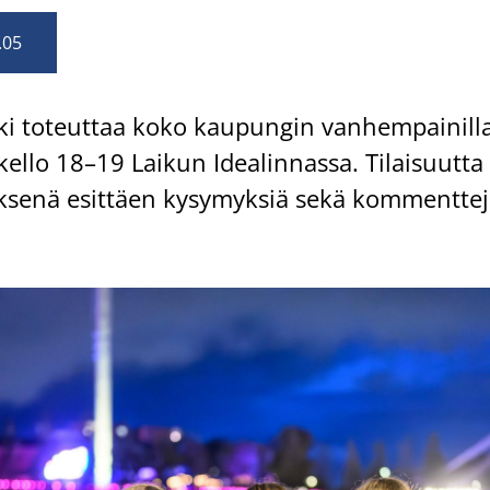
.05
 to­teut­taa koko kau­pun­gin van­hem­pai­nil­la
ello 18–19 Lai­kun Idea­lin­nas­sa. Ti­lai­suut­ta
yk­se­nä esit­täen ky­sy­myk­siä sekä kom­ment­te­