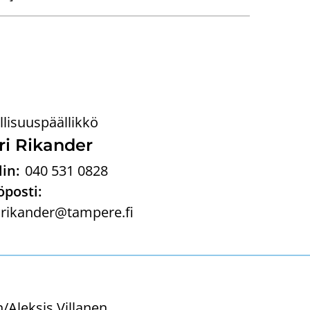
llisuuspäällikkö
i Ri­kan­der
in:
040 531 0828
posti:
.rikander@tampere.fi
/Aleksis Villanen