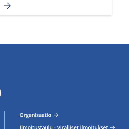
Or­ga­ni­saa­tio
Il­moi­tus­tau­lu - vi­ral­li­set il­moi­tuk­set