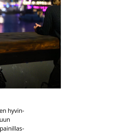
ten hy­vin­
 muun
ai­nil­las­