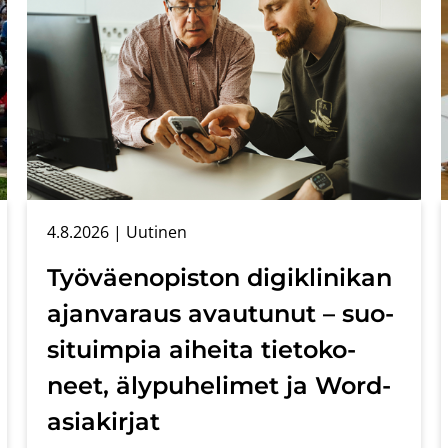
4.8.2026
| Uu­ti­nen
Työ­väen­opis­ton di­gikli­ni­kan
ajan­va­raus avau­tu­nut – suo­
si­tuim­pia ai­hei­ta tie­to­ko­
neet, äly­pu­he­li­met ja Word-​
asiakirjat