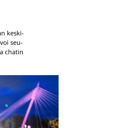
n kes­ki­
 voi seu­
ja cha­tin