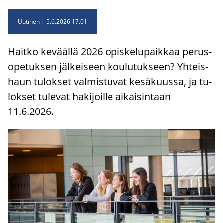
Uutinen
5.6.2026 17.01
Hait­ko ke­vääl­lä 2026 opis­ke­lu­paik­kaa pe­rus­
o­pe­tuk­sen jäl­kei­seen kou­lu­tuk­seen? Yh­teis­
haun tu­lok­set val­mis­tu­vat ke­sä­kuus­sa, ja tu­
lok­set tu­le­vat ha­ki­joil­le ai­kai­sin­taan
11.6.2026.