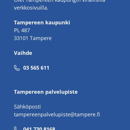
verkkosivuilla.
Tampereen kaupunki
PL 487
33101 Tampere
Vaihde
Puhelinnumero
03 565 611
Tampereen palvelupiste
Sähköposti
tampereenpalvelupiste@tampere.fi
Puhelinnumero
041 730 8168