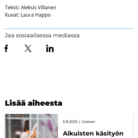
Teksti:
Aleksis Villanen
Kuvat:
Laura Happo
Jaa sosiaalisessa mediassa
Lisää ai­hees­ta
6.8.2026
| Uu­ti­nen
Ai­kuis­ten kä­si­työn