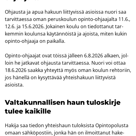
Oh­jaus­ta ja apua ha­kuun liit­ty­vis­sä asiois­sa nuori saa
tar­vit­taes­sa oman pe­rus­kou­lun opinto-​ohjaajalta 11.6.,
12.6. ja 15.6.2026. Jo­kai­nen koulu on tie­dot­ta­nut tar­
kem­min kou­lun­sa käy­tän­nöis­tä ja ajois­ta, miten kukin
opinto-​ohjaaja on pai­kal­la.
Opinto-​ohjaajat ovat töis­sä jäl­leen 6.8.2026 al­kaen, jol­
loin he jat­ka­vat oh­jaus­ta tar­vit­taes­sa. Nuori voi ottaa
18.6.2026 saak­ka yh­teyt­tä myös oman kou­lun reh­to­riin,
jos hä­nel­lä on ky­syt­tä­vää yh­teis­ha­kuun liit­ty­vis­tä
asiois­ta.
Val­ta­kun­nal­li­sen haun tu­los­kir­je
tulee kai­kil­le
Ha­ki­ja saa tie­don yh­teis­haun tu­lok­sis­ta Opin­to­po­lus­ta
omaan säh­kö­pos­tiin, jonka hän on il­moit­ta­nut ha­ke­