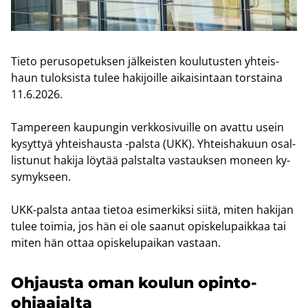
Tieto pe­rus­o­pe­tuk­sen jäl­keis­ten kou­lu­tus­ten yh­teis­
haun tu­lok­sis­ta tulee ha­ki­joil­le ai­kai­sin­taan tors­tai­na
11.6.2026.
Tam­pe­reen kau­pun­gin verk­ko­si­vuil­le on avat­tu usein
ky­syt­tyä yh­teis­haus­ta -​palsta (UKK). Yh­teis­ha­kuun osal­
lis­tu­nut ha­ki­ja löy­tää pals­tal­ta vas­tauk­sen mo­neen ky­
sy­myk­seen.
UKK-​palsta antaa tie­toa esi­mer­kik­si siitä, miten ha­ki­jan
tulee toi­mia, jos hän ei ole saa­nut opis­ke­lu­paik­kaa tai
miten hän ottaa opis­ke­lu­pai­kan vas­taan.
Oh­jaus­ta oman kou­lun opinto-​
ohjaajalta