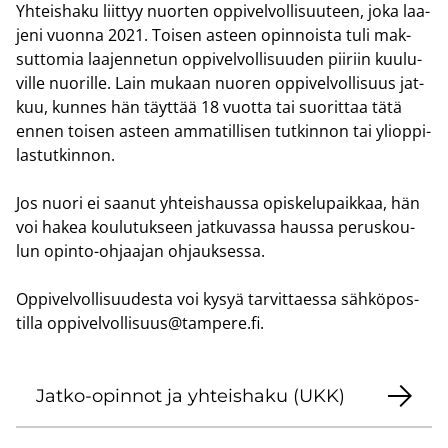
Yh­teis­ha­ku liit­tyy nuor­ten op­pi­vel­vol­li­suu­teen, joka laa­
je­ni vuon­na 2021. Toi­sen as­teen opin­nois­ta tuli mak­
sut­to­mia laa­jen­ne­tun op­pi­vel­vol­li­suu­den pii­riin kuu­lu­
vil­le nuo­ril­le. Lain mu­kaan nuo­ren op­pi­vel­vol­li­suus jat­
kuu, kun­nes hän täyt­tää 18 vuot­ta tai suo­rit­taa tätä
ennen toi­sen as­teen am­ma­til­li­sen tut­kin­non tai yli­op­pi­
las­tut­kin­non.
Jos nuori ei saa­nut yh­teis­haus­sa opis­ke­lu­paik­kaa, hän
voi hakea kou­lu­tuk­seen jat­ku­vas­sa haus­sa pe­rus­kou­
lun opinto-​ohjaajan oh­jauk­ses­sa.
Op­pi­vel­vol­li­suu­des­ta voi kysyä tar­vit­taes­sa säh­kö­pos­
til­la
op­pi­vel­vol­li­suus@tam­pe­re.fi
.
Jatko-​opinnot ja yh­teis­ha­ku (UKK)