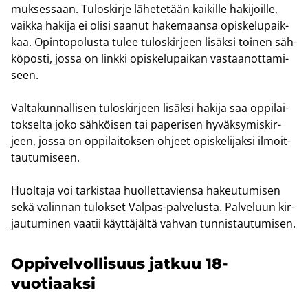
muk­ses­saan. Tu­los­kir­je lä­he­te­tään kai­kil­le ha­ki­joil­le,
vaik­ka ha­ki­ja ei olisi saa­nut ha­ke­maan­sa opis­ke­lu­paik­
kaa. Opin­to­po­lus­ta tulee tu­los­kir­jeen li­säk­si toi­nen säh­
kö­pos­ti, jossa on link­ki opis­ke­lu­pai­kan vas­taa­not­ta­mi­
seen.
Val­ta­kun­nal­li­sen tu­los­kir­jeen li­säk­si ha­ki­ja saa op­pi­lai­
tok­sel­ta joko säh­köi­sen tai pa­pe­ri­sen hy­väk­sy­mis­kir­
jeen, jossa on op­pi­lai­tok­sen oh­jeet opis­ke­li­jak­si il­moit­
tau­tu­mi­seen.
Huol­ta­ja voi tar­kis­taa huol­let­ta­vien­sa ha­keu­tu­mi­sen
sekä va­lin­nan tu­lok­set Valpas-​palvelusta. Pal­ve­luun kir­
jau­tu­mi­nen vaa­tii käyt­tä­jäl­tä vah­van tun­nis­tau­tu­mi­sen.
Op­pi­vel­vol­li­suus jat­kuu 18-​
vuotiaaksi