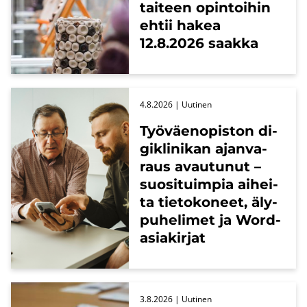
tai­teen opin­toi­hin
ehtii hakea
12.8.2026 saak­ka
4.8.2026
| Uu­ti­nen
Työ­väen­opis­ton di­
gikli­ni­kan ajan­va­
raus avau­tu­nut –
suo­si­tuim­pia ai­hei­
ta tie­to­ko­neet, äly­
pu­he­li­met ja Word-​
asiakirjat
3.8.2026
| Uu­ti­nen