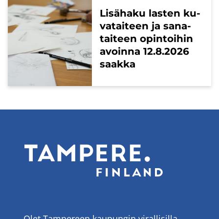
Li­sä­ha­ku las­ten ku­
va­tai­teen ja sa­na­
tai­teen opin­toi­hin
avoin­na 12.8.2026
saak­ka
Olet Tampereen kaupungin virallisilla