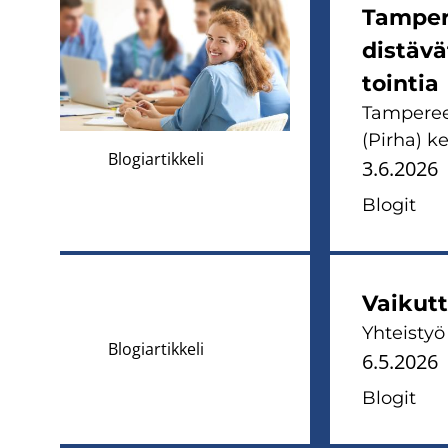
Tam­pe­r
dis­tä­v
toin­tia
Tam­pe­ree
(Pirha) ke­
Blogiartikkeli
3.6.2026
Blo­git
Vai­kut­
Yh­teis­työ
Blogiartikkeli
6.5.2026
Blo­git