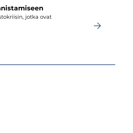
­nis­ta­mi­seen
­krii­sin, jotka ovat