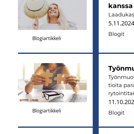
kans­sa
Laa­du­kas
5.11.202
Blo­git
Blogiartikkeli
Työn­muo
Työn­muo­to
tioi­ta pa­
ry­toin­ti­ta
11.10.20
Blogiartikkeli
Blo­git