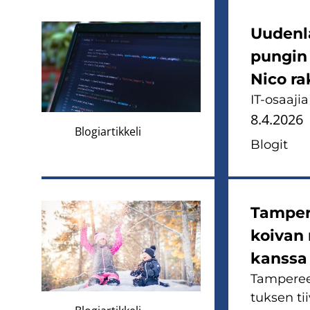
Uu­den­l
pun­gin 
Nico ra­
IT-​osaajia
8.4.2026
Blogiartikkeli
Blo­git
Tam­pe­r
koi­van 
kans­sa
Tam­pe­ree
tuk­sen tii­