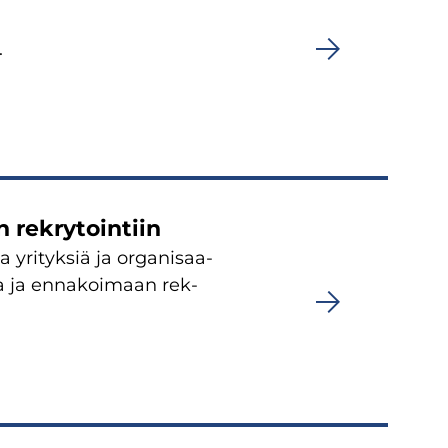
.
 rek­ry­toin­tiin
 yri­tyk­siä ja or­ga­ni­saa­
­ta ja en­na­koi­maan rek­