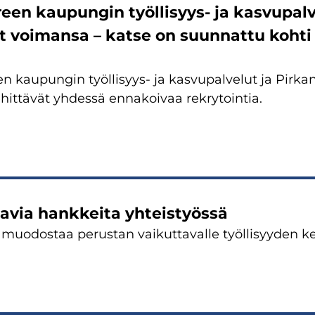
een kau­pun­gin työllisyys-​ ja kas­vu­pal­v
ät voi­man­sa – katse on suun­nat­tu kohti 
n kau­pun­gin työllisyys-​ ja kas­vu­pal­ve­lut ja Pir­ka
hit­tä­vät yh­des­sä en­na­koi­vaa rek­ry­toin­tia.
ta­via hank­kei­ta yh­teis­työs­sä
 muo­dos­taa pe­rus­tan vai­kut­ta­val­le työl­li­syy­den ke­h