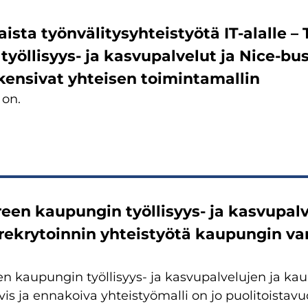
ais­ta työn­vä­li­ty­syh­teis­työ­tä IT-​alalle
työllisyys-​ ja kas­vu­pal­ve­lut ja Nice-​b
ken­si­vat yh­tei­sen toi­min­ta­mal­lin
 on.
een kau­pun­gin työllisyys-​ ja kas­vu­pal­
rek­ry­toin­nin yh­teis­työ­tä kau­pun­gin va
n kau­pun­gin työllisyys-​ ja kas­vu­pal­ve­lu­jen ja kau
vis ja en­na­koi­va yh­teis­työ­mal­li on jo puo­li­tois­ta­vu