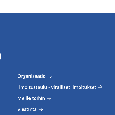
Or­ga­ni­saa­tio
Il­moi­tus­tau­lu - vi­ral­li­set il­moi­tuk­set
Meil­le töi­hin
Vies­tin­tä