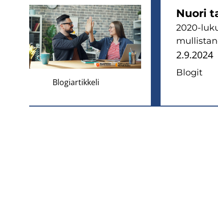
Nuori ta
2020-luku 
mul­lis­ta­
2.9.2024
Blo­git
Blogiartikkeli
Sivunumerointi