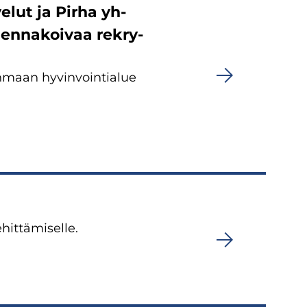
e­lut ja Pirha yh­
en­na­koi­vaa rek­ry­
n­maan hy­vin­voin­tia­lue
it­tä­mi­sel­le.