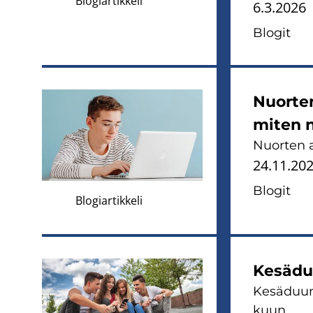
Blogiartikkeli
6.3.2026
Blo­git
Nuor­ten
miten n
Nuor­ten a
24.11.20
Blo­git
Blogiartikkeli
Ke­sä­du
Ke­sä­duu­n
kuun.