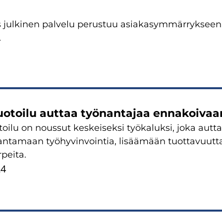
 jul­ki­nen pal­ve­lu pe­rus­tuu asia­kas­ym­mär­ryk­seen
4
­toi­lu aut­taa työ­nan­ta­jaa en­na­koi­vaan
i­lu on nous­sut kes­kei­sek­si työ­ka­luk­si, joka aut­taa
ran­ta­maan työ­hy­vin­voin­tia, li­sää­mään tuot­ta­vuut
r­pei­ta.
24