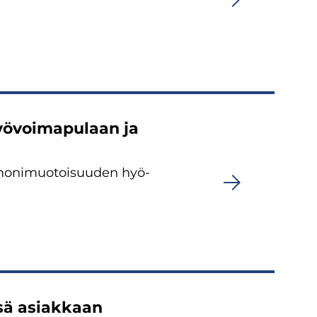
ö­voi­ma­pu­laan ja
 mo­ni­muo­toi­suu­den hyö­
s­sä asiak­kaan