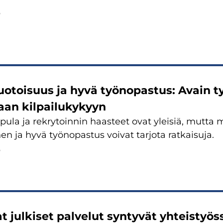
5
o­toi­suus ja hyvä työ­no­pas­tus: Avain ty
aan kil­pai­lu­ky­kyyn
­pu­la ja rek­ry­toin­nin haas­teet ovat ylei­siä, mutta
en ja hyvä työ­no­pas­tus voi­vat tar­jo­ta rat­kai­su­ja.
5
at jul­ki­set pal­ve­lut syn­ty­vät yh­teis­työ