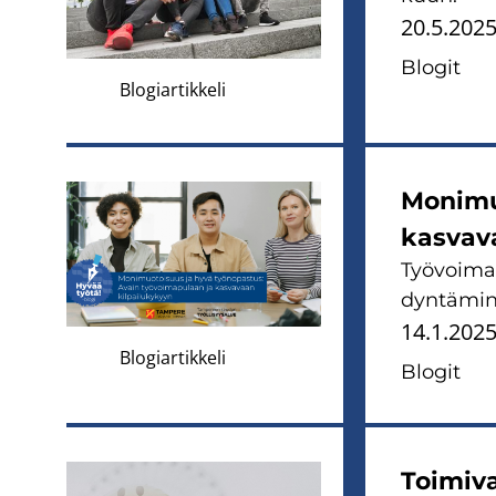
20.5.202
Blo­git
Blogiartikkeli
Mo­ni­mu
kas­va­v
Työ­voi­ma
dyn­tä­mi­n
14.1.202
Blogiartikkeli
Blo­git
Toi­mi­v