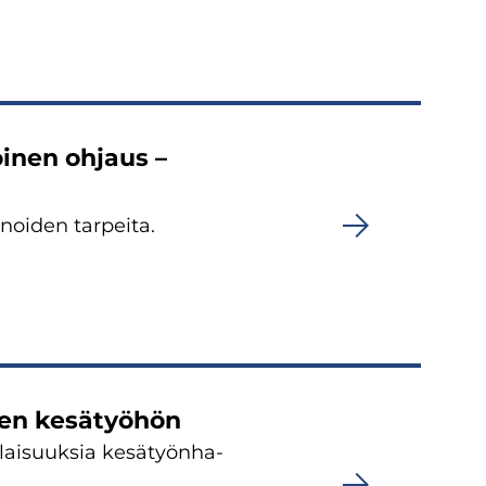
öi­nen oh­jaus –
oi­den tar­pei­ta.
ten ke­sä­työ­hön
i­lai­suuk­sia ke­sä­työn­ha­