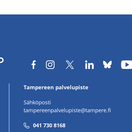
Tampereen palvelupiste
Sähköposti
tampereenpalvelupiste@tampere.fi
Puhelinnumero
041 730 8168