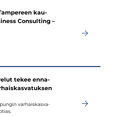
 – Tam­pe­reen kau­
usiness Con­sul­ting –
ve­lut tekee en­na­
r­hais­kas­va­tuk­sen
­pun­gin var­hais­kas­va­
o­tias.