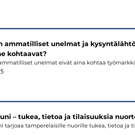
 am­ma­til­li­set unel­mat ja ky­syn­tä­läh­t
e koh­taa­vat?
m­ma­til­li­set unel­mat eivät aina koh­taa työ­mark­ki­n
25
u­ni – tukea, tie­toa ja ti­lai­suuk­sia nuor­
i tar­jo­aa tam­pe­re­lai­sil­le nuo­ril­le tukea, tie­toa ja t