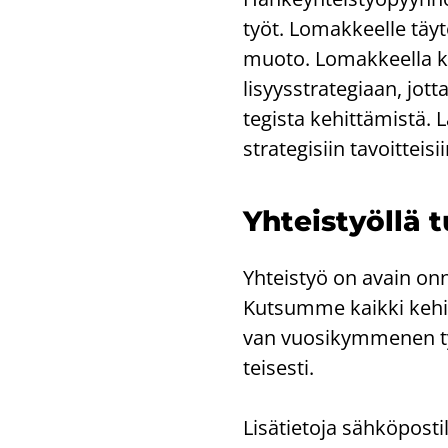
työt. Lo­mak­keel­le täy­
muoto. Lo­mak­keel­la ky
li­syys­stra­te­gi­aan, j
te­gis­ta ke­hit­tä­mis­tä.
stra­te­gi­siin ta­voit­tei­
Yh­teis­työl­lä t
Yh­teis­työ on avain on­n
Kut­sum­me kaik­ki ke­hi
van vuo­si­kym­me­nen työl­
tei­ses­ti.
Li­sä­tie­to­ja säh­kö­pos­til