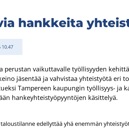
­via hank­kei­ta yh­teis
6 10.47
pe­rus­tan vai­kut­ta­val­le työl­li­syy­den ke­hit­tä­
no jä­sen­tää ja vah­vis­taa yh­teis­työ­tä eri toi
k­si Tam­pe­reen kau­pun­gin työllisyys-​ ja ka
­tään han­keyh­teis­työ­pyyn­tö­jen kä­sit­te­lyä.
 ta­lous­ti­lan­ne edel­lyt­tää yhä enem­män yh­teis­työ­t