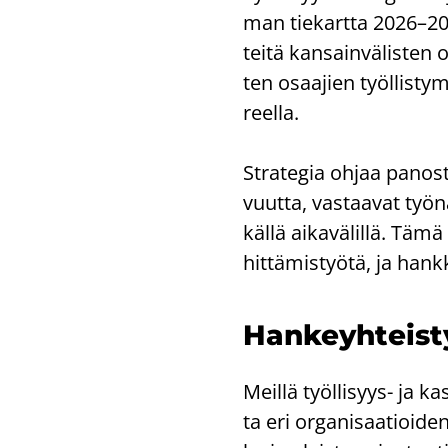
man tie­kart­ta 2026–2035
tei­tä kan­sain­vä­lis­ten
ten osaa­jien työl­lis­ty­
reel­la.
Stra­te­gia ohjaa pa­nos­
vuut­ta, vas­taa­vat työ­n
käl­lä ai­ka­vä­lil­lä. Tämä
hit­tä­mis­työ­tä, ja han
Han­keyh­teis­ty
Meil­lä työllisyys-​ ja k
ta eri or­ga­ni­saa­tioi­de