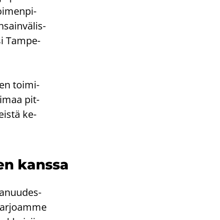
oi­men­pi­
­sain­vä­lis­
­si Tam­pe­
en toi­mi­
oi­maa pit­
teis­tä ke­
jen kans­sa
pa­nuu­des­
. Tar­joam­me