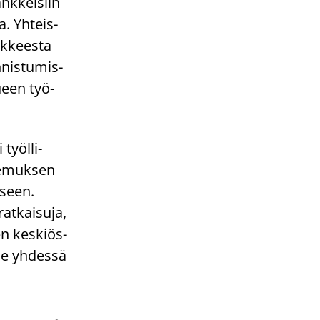
nk­kei­siin
a. Yh­teis­
k­kees­ta
nis­tu­mis­
lu­een työ­
työl­li­
­ke­muk­sen
i­seen.
at­kai­su­ja,
en kes­kiös­
me yh­des­sä