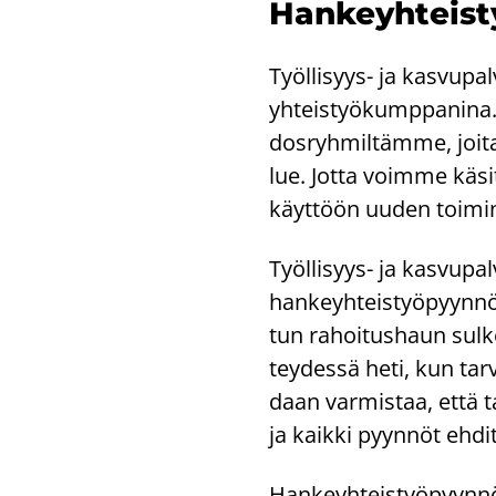
Han­keyh­teis­t
Työllisyys-​ ja kas­vu­pal
yh­teis­työ­kump­pa­ni­n
dos­ryh­mil­täm­me, joita o
lue. Jotta voim­me kä­si­t
käyt­töön uuden toi­min­t
Työllisyys-​ ja kas­vu­pal­
han­keyh­teis­työ­pyyn­nö
tun ra­hoi­tus­haun sul­k
tey­des­sä heti, kun tarve
daan var­mis­taa, että tar­v
ja kaik­ki pyyn­nöt eh­di­t
Han­keyh­teis­työ­pyyn­n