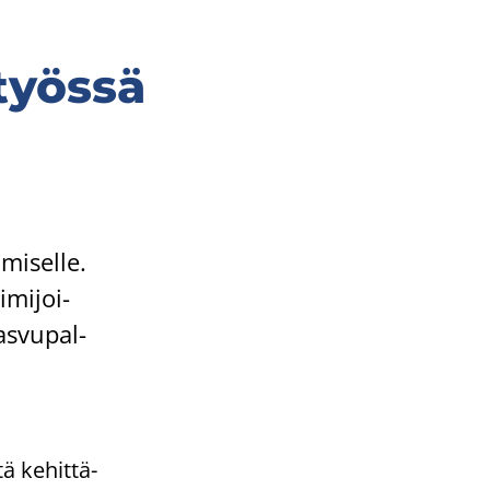
­työs­sä
mi­sel­le.
­mi­joi­
s­vu­pal­
ä ke­hit­tä­