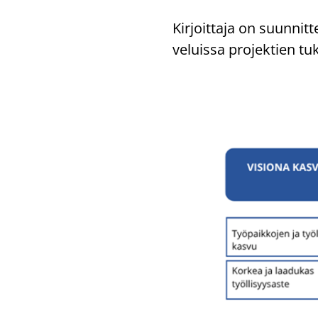
Kir­joit­ta­ja on suun­nit­te
ve­luis­sa pro­jek­tien tuk