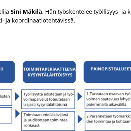
­li­ja
Sini Mä­ki­lä
. Hän työs­ken­te­lee työllisyys-​ ja k
i- ja koor­di­naa­tio­teh­tä­vis­sä.