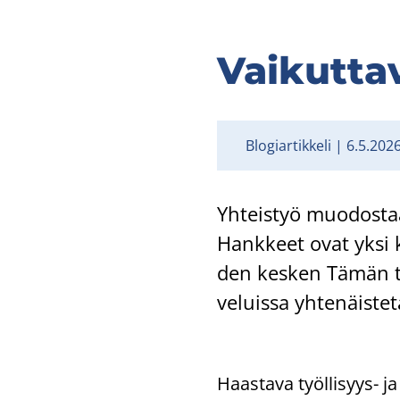
Vai­kut­ta
Blogiartikkeli
6.5.202
Yh­teis­työ muo­dos­taa 
Hank­keet ovat yksi kei
den kes­ken Tämän tue
ve­luis­sa yh­te­näis­te
Haas­ta­va työllisyys-​ ja