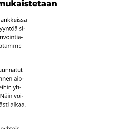
­mu­kais­te­taan
 hank­keis­sa
yyn­töä si­
n­voin­tia­
i, otam­me
suun­na­tut
ennen ai­o­
i­hin yh­
. Näin voi­
väs­ti aikaa,
eyh­teis­