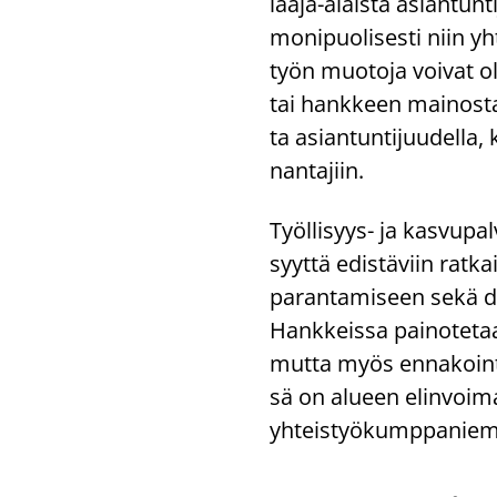
laaja-​alaista asian­tun­t
mo­ni­puo­li­ses­ti niin yh
työn muo­to­ja voi­vat ol
tai hank­keen mai­nos­t
ta asian­tun­ti­juu­del­la,
nan­ta­jiin.
Työllisyys-​ ja kas­vu­pal­
syyt­tä edis­tä­viin rat­k
pa­ran­ta­mi­seen sekä di­g
Hank­keis­sa pai­no­te­taan 
mutta myös en­na­koin­tia
sä on alu­een elin­voi­ma
yh­teis­työ­kump­pa­nie