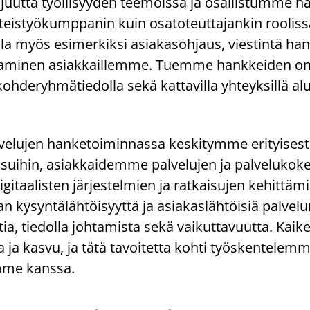
i­juut­ta työl­li­syy­den tee­mois­sa ja osal­lis­tum­me ha
­teis­työ­kump­pa­nin kuin osa­to­teut­ta­jan­kin roo­lis­s
la myös esi­mer­kik­si asia­kas­oh­jaus, vies­tin­tä han
a­mi­nen asiak­kail­lem­me. Tuem­me hank­kei­den on­
 koh­de­ryh­mä­tie­dol­la sekä kat­ta­vil­la yh­teyk­sil­lä a
ve­lu­jen han­ke­toi­min­nas­sa kes­ki­tym­me eri­tyi­ses­ti 
ai­sui­hin, asiak­kai­dem­me pal­ve­lu­jen ja pal­ve­lu­ko
i­taa­lis­ten jär­jes­tel­mien ja rat­kai­su­jen ke­hit­tä­m
ky­syn­tä­läh­töi­syyt­tä ja asia­kas­läh­töi­siä pal­ve­lu­r
, tie­dol­la joh­ta­mis­ta sekä vai­kut­ta­vuut­ta. Kai­k
 ja kasvu, ja tätä ta­voi­tet­ta kohti työs­ken­te­lem­
m­me kans­sa.