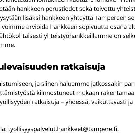
te­tään hank­keen pe­rus­tie­dot sekä toi­vot­tu yh­teis
­sy­tään li­säk­si hank­keen yh­teyt­tä Tam­pe­reen se
otta voim­me ar­vioi­da hank­keen so­pi­vuut­ta osana al
 Läh­tö­koh­tai­ses­ti yh­teis­työ­hank­keil­lam­me on sel­
siim­me.
u­le­vai­suu­den rat­kai­su­ja
is­tu­mi­seen, ja sii­hen ha­luam­me jat­kos­sa­kin pa­n
t­tä­mis­työs­tä kiin­nos­tu­neet mu­kaan ra­ken­ta­ma
li­syy­den rat­kai­su­ja – yh­des­sä, vai­kut­ta­vas­ti ja 
­la:
ty­ol­li­syys­pal­ve­lut.hank­keet@tam­pe­re.fi
.