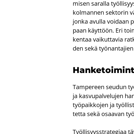
mi­sen sa­ral­la työl­li­syy
kol­man­nen sek­to­rin vä
jonka avul­la voi­daan pi­l
paan käyt­töön. Eri toi­m
ken­taa vai­kut­ta­via rat­k
den sekä työ­nan­ta­jien 
Han­ke­toi­min­t
Tam­pe­reen seu­dun työl
ja kas­vu­pal­ve­lu­jen ha
työ­paik­ko­jen ja työl­lis
tet­ta sekä osaa­van työ
Työl­li­syys­stra­te­gi­aa 