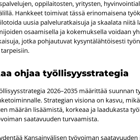
s­pal­ve­lu­jen, op­pi­lai­tos­ten, yri­tys­ten, hy­vin­voin­tia
­lil­lä. Hank­keet toi­mi­vat tässä erin­omai­se­na työ­k
o­toi­da uusia pal­ve­lu­rat­kai­su­ja ja skaa­la­ta niitä 
i­joi­den osaa­mi­sel­la ja ko­ke­muk­sel­la voi­daan yh
ai­su­ja, jotka poh­jau­tu­vat ky­syn­tä­läh­töi­ses­ti työn­
tar­pei­siin.
aa ohjaa työl­li­syys­stra­te­gia
­li­syys­stra­te­gia 2026–2035 mää­rit­tää suun­nan ty
n­ke­toi­min­nal­le. Stra­te­gian vi­sio­na on kasvu, mikä
­ten mää­rän li­sää­mis­tä, kor­ke­aa ja laa­du­kas­ta työl­
­voi­man saa­ta­vuu­den tur­vaa­mis­ta.
täy­den­tää Kan­sain­vä­li­sen työ­voi­man saa­ta­vuu­den j