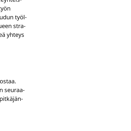
­työn
u­dun työl­
u­een stra­
keä yh­teys
os­taa.
an seu­raa­
pit­kä­jän­