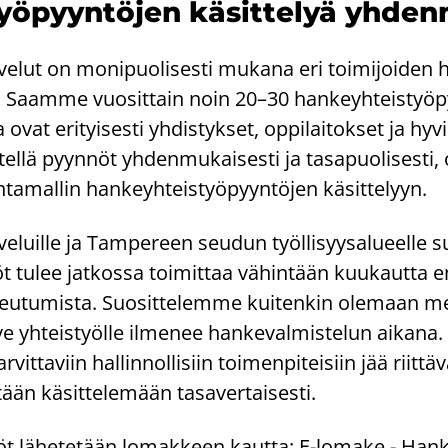
yö­pyyn­tö­jen kä­sit­te­lyä yh­den
­ve­lut on mo­ni­puo­li­ses­ti mu­ka­na eri toi­mi­joi­den
a. Saam­me vuo­sit­tain noin 20–30 han­keyh­teis­työ­p
vat eri­tyi­ses­ti yh­dis­tyk­set, op­pi­lai­tok­set ja hy­vi
el­lä pyyn­nöt yh­den­mu­kai­ses­ti ja tas­a­puo­li­ses­t
a­mal­lin han­keyh­teis­työ­pyyn­tö­jen kä­sit­te­lyyn.
ve­luil­le ja Tam­pe­reen seu­dun työl­li­syy­sa­lu­eel­le 
t tulee jat­kos­sa toi­mit­taa vä­hin­tään kuu­kaut­ta 
eu­tu­mis­ta. Suo­sit­te­lem­me kui­ten­kin ole­maan me
 yh­teis­työl­le il­me­nee han­ke­val­mis­te­lun ai­ka­na
it­ta­viin hal­lin­nol­li­siin toi­men­pi­tei­siin jää riit­tä­
ään kä­sit­te­le­mään ta­sa­ver­tai­ses­ti.
öt lä­he­te­tään lo­mak­keen kaut­ta: E-​lomake - Han­k