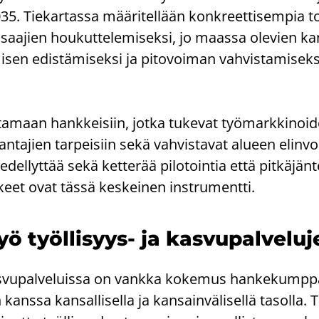
. Tie­kar­tas­sa mää­ri­tel­lään kon­kreet­ti­sem­pia t
 osaa­jien hou­kut­te­le­mi­sek­si, jo maas­sa ole­vien kan
mi­sen edis­tä­mi­sek­si ja pi­to­voi­man vah­vis­ta­mi­sek
ta­maan hank­kei­siin, jotka tu­ke­vat työ­mark­ki­noi­d
an­ta­jien tar­pei­siin sekä vah­vis­ta­vat alu­een elin­v
 edel­lyt­tää sekä ket­te­rää pi­lo­toin­tia että pit­kä­jän­
k­keet ovat tässä kes­kei­nen in­stru­ment­ti.
ö työllisyys-​ ja kas­vu­pal­ve­lu­
as­vu­pal­ve­luis­sa on vank­ka ko­ke­mus han­ke­kump­
n kans­sa kan­sal­li­sel­la ja kan­sain­vä­li­sel­lä ta­sol­la