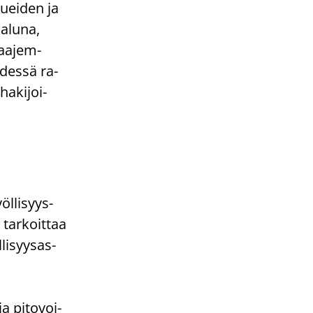
­luei­den ja
a­lu­na,
laa­jem­
­des­sä ra­
ha­ki­joi­
öllisyys-​
 tar­koit­taa
li­syy­sas­
a pi­to­voi­