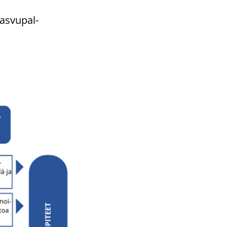
as­vu­pal­