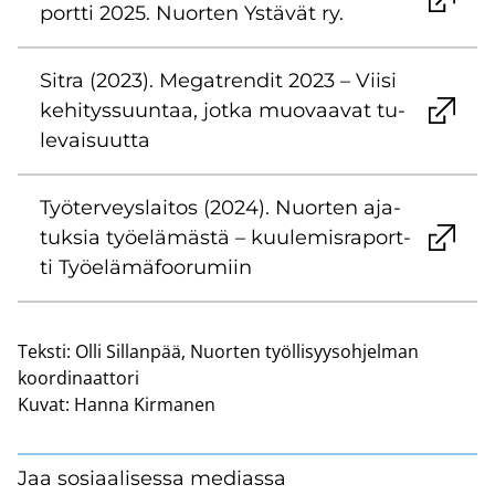
port­ti 2025. Nuor­ten Ys­tä­vät ry.
Sitra (2023). Me­gat­ren­dit 2023 – Viisi
ke­hi­tys­suun­taa, jotka muo­vaa­vat tu­
le­vai­suut­ta
Työ­ter­veys­lai­tos (2024). Nuor­ten aja­
tuk­sia työ­elä­mäs­tä – kuu­le­mis­ra­port­
ti Työ­elä­mä­foo­ru­miin
Teksti:
Olli Sillanpää, Nuorten työllisyysohjelman
koordinaattori
Kuvat:
Hanna Kirmanen
Jaa sosiaalisessa mediassa