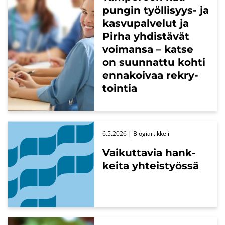
pun­gin työllisyys-​ ja
kas­vu­pal­ve­lut ja
Pirha yh­dis­tä­vät
voi­man­sa – katse
on suun­nat­tu kohti
en­na­koi­vaa rek­ry­
toin­tia
6.5.2026
| Blo­giar­tik­ke­li
Vai­kut­ta­via hank­
kei­ta yh­teis­työs­sä