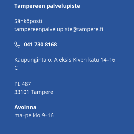
Tampereen palvelupiste
Sähköposti
tampereenpalvelupiste@tampere.fi
Puhelinnumero
041 730 8168
Kaupungintalo, Aleksis Kiven katu 14–16
C
PL 487
33101 Tampere
Avoinna
ma–pe klo 9–16