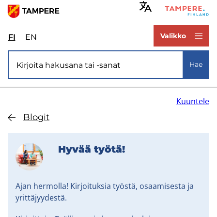
Hyppää
pääsisältöön
www.tampere.fi
Valikko
FI
Valitse
EN
Select
sivuston
site
Si­vus­to­ha­ku
kieli:
language:
Hae
suomi
English
Kuuntele
Blo­git
Hyvää työtä!
Ajan hermolla! Kirjoituksia työstä, osaamisesta ja
yrittäjyydestä.