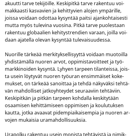
akuut­ti tarve te­ki­jöil­le. Kes­ki­pit­kä tarve ra­ken­tuu voi­
mak­kaas­ti kas­va­vien ja ke­hit­ty­vien alo­jen ym­pä­ril­le,
jois­sa voi­daan odot­taa ky­syn­tää pait­si ajan­koh­tai­ses­ti
mutta myös tu­le­vi­na vuo­si­na. Pitkä tarve puo­les­taan
ra­ken­tuu glo­baa­lien ke­hi­ty­stren­dien va­raan, joil­la voi­
daan aja­tel­la ole­van ky­syn­tää tu­le­vai­suu­des­sa.
Nuo­ril­le tär­ke­ää mer­ki­tyk­sel­li­syyt­tä voi­daan muo­toil­la
yh­dis­tä­mäl­lä nuo­ren arvot, op­pi­mis­ta­voit­teet ja työ­
mark­ki­noi­den ky­syn­tä. Ly­hyen tar­peen ti­lan­teis­sa, jois­
ta usein löy­ty­vät nuo­ren työ­uran en­sim­mäi­set ko­ke­
muk­set, on tär­ke­ää sa­noit­taa ja tehdä nä­ky­väk­si teh­tä­
vän mah­dol­li­set jat­ko­yh­tey­det seu­raa­viin teh­tä­viin.
Kes­ki­pit­kän ja pit­kän tar­peen koh­dal­la kes­ki­ty­tään
osaa­mi­sen ke­hit­tä­mi­seen op­pi­mi­sen ja kou­lu­tuk­sen
kaut­ta, jotka avaa­vat pi­dem­piai­kai­sem­pia ja nuo­ren ar­
vo­jen mu­kai­sia ura­mah­dol­li­suuk­sia.
Ura­pol­ku ra­ken­tuu usein mo­nis­ta teh­tä­vis­tä ja ni­mik­