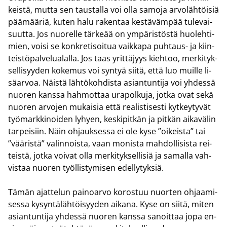
keis­tä, mutta sen taus­tal­la voi olla sa­mo­ja ar­vo­läh­töi­siä
pää­mää­riä, kuten halu ra­ken­taa kes­tä­väm­pää tu­le­vai­
suut­ta. Jos nuo­rel­le tär­ke­ää on ym­pä­ris­tös­tä huo­leh­ti­
mien, voisi se kon­kre­ti­soi­tua vaik­ka­pa puhtaus-​ ja kiin­
teis­tö­pal­ve­lua­lal­la. Jos taas yrit­tä­jyys kieh­too, mer­ki­tyk­
sel­li­syy­den ko­ke­mus voi syn­tyä siitä, että luo muil­le li­
sä­ar­voa. Näis­tä läh­tö­koh­dis­ta asian­tun­ti­ja voi yh­des­sä
nuo­ren kans­sa hah­mot­taa ura­pol­ku­ja, jotka ovat sekä
nuo­ren ar­vo­jen mu­kai­sia että rea­lis­ti­ses­ti kyt­key­ty­vät
työ­mark­ki­noi­den ly­hyen, kes­ki­pit­kän ja pit­kän ai­ka­vä­lin
tar­pei­siin. Näin oh­jauk­ses­sa ei ole kyse ”oi­keis­ta” tai
”vää­ris­tä” va­lin­nois­ta, vaan mo­nis­ta mah­dol­li­sis­ta rei­
teis­tä, jotka voi­vat olla mer­ki­tyk­sel­li­siä ja sa­mal­la vah­
vis­taa nuo­ren työl­lis­ty­mi­sen edel­ly­tyk­siä.
Tämän ajat­te­lun pai­noar­vo ko­ros­tuu nuor­ten oh­jaa­mi­
ses­sa ky­syn­tä­läh­töi­syy­den ai­ka­na. Kyse on siitä, miten
asian­tun­ti­ja yh­des­sä nuo­ren kans­sa sa­noit­taa jopa en­