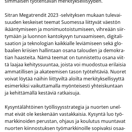
sim­mäi­sen työ­teh­tä­vän mer­ki­tyk­sel­li­syy­den.
Sit­ran Me­gat­ren­dit 2023 -​selvityksen mu­kaan tu­le­vai­
suu­den kes­kei­set tee­mat Suo­mes­sa liit­ty­vät väes­tön
ikään­ty­mi­seen ja mo­ni­muo­tois­tu­mi­seen, vih­re­ään siir­
ty­mään ja luon­non kan­to­ky­vyn tur­vaa­mi­seen, di­gi­ta­li­
saa­tion ja tek­no­lo­gian kaik­kial­le le­viä­mi­seen sekä glo­
baa­lien krii­sien hal­lin­taan osana ta­lou­den ja de­mo­kra­
tian haas­tei­ta. Nämä tee­mat on tun­nis­tet­tu osana viit­
tä laa­jaa ke­hi­tys­suun­taa, jois­ta voi muo­dos­tua eri­lai­sia
am­ma­til­li­sen ja aka­tee­mi­sen tason työ­teh­tä­viä. Nuo­ret
voi­vat löy­tää näi­hin liit­ty­vil­tä aloil­ta mer­ki­tyk­sel­li­syyt­tä
esi­mer­kik­si vai­kut­ta­mal­la myön­tei­ses­ti yh­teis­kun­taan
ja ke­hit­tä­mäl­lä kes­tä­viä rat­kai­su­ja.
Ky­syn­tä­läh­töi­nen työl­li­syys­stra­te­gia ja nuor­ten unel­
mat eivät ole kes­ke­nään vas­tak­kai­sia. Ky­syn­tä luo työ­
mark­ki­noi­den pe­rus­tan, oh­jaus ja kou­lu­tus muun­ta­vat
nuor­ten kiin­nos­tuk­sen työ­mark­ki­noil­le so­pi­vak­si osaa­