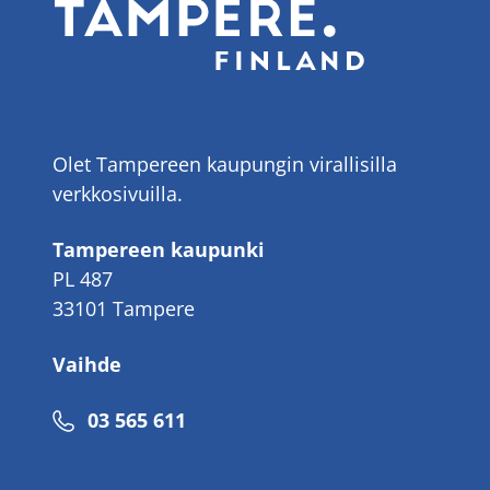
Olet Tampereen kaupungin virallisilla
verkkosivuilla.
Tampereen kaupunki
PL 487
33101 Tampere
Vaihde
Puhelinnumero
03 565 611