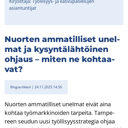
Kirjoittaja: Työllisyys- ja kasvupalvelujen
asiantuntijat
Nuor­ten am­ma­til­li­set unel­
mat ja ky­syn­tä­läh­töi­nen
oh­jaus – miten ne koh­taa­
vat?
Blogiartikkeli
24.11.2025 14.56
Nuor­ten am­ma­til­li­set unel­mat eivät aina
koh­taa työ­mark­ki­noi­den tar­pei­ta. Tam­pe­
reen seu­dun uusi työl­li­syys­stra­te­gia ohjaa