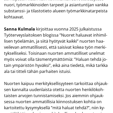
nuori, työ­mark­ki­noi­den tar­peet ja asian­tun­ti­jan vank­ka
substanssi-​ ja ti­las­to­tie­to alu­een työ­mark­ki­na­tar­peis­ta
koh­taa­vat.
Sanna Kul­ma­la
kir­joit­taa vuon­na 2025 jul­kais­tus­sa
Työ­ter­veys­lai­tok­sen blo­gis­sa ”Nuo­ret ha­lua­vat in­hi­mil­
li­sen työ­elä­män, ja siitä hyö­ty­vät kaik­ki” nuor­ten haa­
vei­le­van am­ma­til­li­ses­ti, että sai­si­vat kokea työn mer­ki­
tyk­sel­li­sek­si. Toi­si­naan nuor­ten am­ma­til­li­set unel­mat
myös voi­vat olla täs­men­ty­mät­tö­miä: ”Ha­luan tehdä jo­
tain ym­pä­ris­tön hy­väk­si”, eikä aina tie­de­tä, mikä tark­ka
ala tai tit­te­li tähän par­hai­ten is­tui­si.
Nuor­ten kai­puu mer­ki­tyk­sel­li­syy­teen tar­koit­taa oh­jauk­
sen kan­nal­ta uu­den­lais­ta otet­ta nuor­ten hen­ki­lö­koh­
tais­ten ar­vo­jen tun­nis­ta­mi­sek­si. Jos ai­em­min oh­jauk­
ses­sa nuor­ten am­ma­til­li­sia kiin­nos­tuk­sen koh­tia on
kar­toi­tet­tu ky­sy­myk­sel­lä ”mitä ha­luat tehdä?”, niin ky­