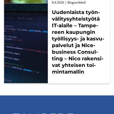
8.4.2026
| Blo­giar­tik­ke­li
Uu­den­lais­ta työn­
vä­li­ty­syh­teis­työ­tä
IT-​alalle – Tam­pe­
reen kau­pun­gin
työllisyys-​ ja kas­vu­
pal­ve­lut ja Nice-​
business Con­sul­
ting – Nico ra­ken­si­
vat yh­tei­sen toi­
min­ta­mal­lin