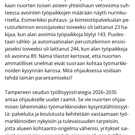
kaan nuor­ten toi­sen as­teen yh­teis­haun ve­to­voi­ma suh­
tees­sa avoin­ten työ­paik­ko­jen mää­rään näyt­ti nu­rin­ku­
ri­sel­ta. Esi­mer­kik­si puhtaus-​ ja kiin­teis­tö­pal­ve­lua­lan pe­
rus­tut­kin­non en­si­si­jai­sek­si toi­veek­si oli lait­ta­nut 23 ha­
ki­jaa, kun alan avoi­mia työ­paik­ko­ja löy­tyi 143. Puo­les­
taan sähkö-​ ja au­to­maa­tio­alan pe­rus­tut­kin­non en­si­si­
jai­sek­si toi­veek­si oli lait­ta­nut 244, kun alan työ­paik­ko­ja
oli avoin­na 89. Nämä ti­las­tot ker­to­vat, että nuor­ten
am­ma­til­li­set unel­mat eivät suo­raan koh­taa työ­mark­ki­
noi­den ky­syn­nän kans­sa. Mitä oh­jauk­ses­sa voi­daan
tehdä tämän pa­ran­ta­mi­sek­si?
Tam­pe­reen seu­dun työl­li­syys­stra­te­gia 2026–2035
antaa oh­jauk­sel­le uudet raa­mit. Se vie nuor­ten oh­jaa­
mi­sen lä­hem­mäk­si työ­mark­ki­noi­den ky­syn­tä­läh­töi­syyt­
tä: pal­ve­lui­ta ja kou­lu­tus­ta ke­hi­te­tään vas­taa­maan työ­
mark­ki­noi­den ny­kyi­siin ja tu­le­vai­suu­den tar­pei­siin,
jotta alu­een kohtaanto-​ongelma vä­he­ni­si, yri­tyk­set sai­