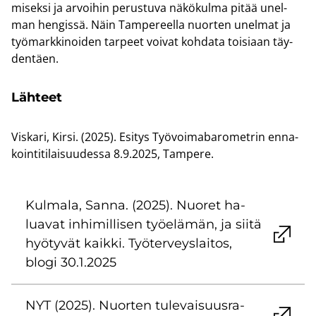
mi­sek­si ja ar­voi­hin pe­rus­tu­va nä­kö­kul­ma pitää unel­
man hen­gis­sä. Näin Tam­pe­reel­la nuor­ten unel­mat ja
työ­mark­ki­noi­den tar­peet voi­vat koh­da­ta toi­si­aan täy­
den­täen.
Läh­teet
Vis­ka­ri, Kirsi. (2025). Esi­tys Työ­voi­ma­ba­ro­met­rin en­na­
koin­ti­ti­lai­suu­des­sa 8.9.2025, Tam­pe­re.
Kul­ma­la, Sanna. (2025). Nuo­ret ha­
lua­vat in­hi­mil­li­sen työ­elä­män, ja siitä
hyö­ty­vät kaik­ki. Työ­ter­veys­lai­tos,
blogi 30.1.2025
NYT (2025). Nuor­ten tu­le­vai­suus­ra­