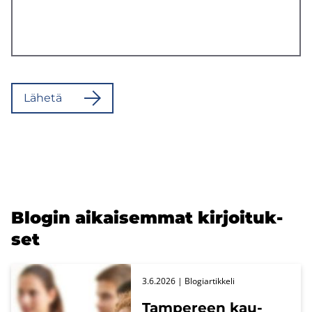
Lä­he­tä
Blo­gin ai­kai­sem­mat kir­joi­tuk­
set
3.6.2026
| Blo­giar­tik­ke­li
Tam­pe­reen kau­