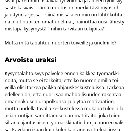
si­vat pa­rem­min osaa­vaa työ­voi­maa ja alu­een työl­li­syy­
sas­te kas­vai­si. Tämä muu­tos on mer­kit­tä­vä myös oh­
jaus­työn ar­jes­sa – siinä missä ai­em­min on läh­tö­koh­ta­
na ollut nuor­ten omat unel­mat, pai­not­taa uusi lä­hes­ty­
mis­ta­pa ky­sy­mys­tä ”mihin tar­vi­taan te­ki­jöi­tä?”.
Mutta mitä ta­pah­tuu nuor­ten toi­veil­le ja unel­mil­le?
Ar­vois­ta urak­si
Ky­syn­tä­läh­töi­syys pal­ve­lee ennen kaik­kea työ­mark­ki­
noi­ta, mutta se ei tar­koi­ta, et­tei­kö nuo­ren omil­la toi­
veil­la olisi tär­keä paik­ka oh­jaus­kes­kus­te­luis­sa. Tär­ke­ää
edel­leen on, että nuori saa mah­dol­li­suu­den ra­ken­taa
oman­nä­köi­sen ura­pol­kun­sa ja löy­tää mo­ti­vaa­tion,
mutta uu­del­la ta­val­la kes­kus­te­lus­sa mu­ka­na tulee olla
asian­tun­ti­jan sa­noit­ta­mi­sen am­mat­ti­tai­to, joka toi­mii
sil­ta­na ajan­ta­sai­sen työ­mark­ki­na­tie­don ja nuo­ren vä­lis­
sä. Käy­dään ikään kuin kol­mi­kan­ta­neu­vot­te­lua, jossa