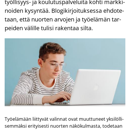
työllisyys-​ ja kou­lu­tus­pal­ve­lui­ta kohti mark­ki­
noi­den ky­syn­tää. Blo­gi­kir­joi­tuk­ses­sa eh­do­te­
taan, että nuor­ten ar­vo­jen ja työ­elä­män tar­
pei­den vä­lil­le tu­li­si ra­ken­taa silta.
Työ­elä­mään liit­ty­vät va­lin­nat ovat muut­tu­neet yk­si­löl­li­
sem­mäk­si eri­tyi­ses­ti nuor­ten nä­kö­kul­mas­ta, to­de­taan