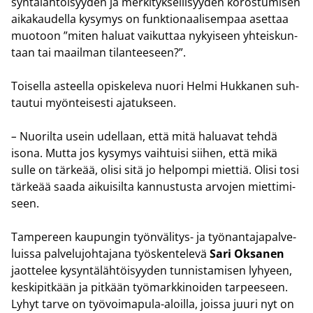
syn­tä­läh­töi­syy­den ja mer­ki­tyk­sel­li­syy­den ko­ros­tu­mi­sen
ai­ka­kau­del­la ky­sy­mys on funk­tio­naa­li­sem­paa aset­taa
muo­toon ”miten ha­luat vai­kut­taa ny­kyi­seen yh­teis­kun­
taan tai maa­il­man ti­lan­tee­seen?”.
Toi­sel­la as­teel­la opis­ke­le­va nuori Helmi Huk­ka­nen suh­
tau­tui myön­tei­ses­ti aja­tuk­seen.
–
Nuo­ril­ta usein udel­laan, että mitä ha­lua­vat tehdä
isona. Mutta jos ky­sy­mys vaih­tui­si sii­hen, että mikä
sulle on tär­ke­ää, olisi sitä jo hel­pom­pi miet­tiä. Olisi tosi
tär­ke­ää saada ai­kui­sil­ta kan­nus­tus­ta ar­vo­jen miet­ti­mi­
seen.
Tam­pe­reen kau­pun­gin työnvälitys-​ ja työ­nan­ta­ja­pal­ve­
luis­sa pal­ve­lu­joh­ta­ja­na työs­ken­te­le­vä
Sari Ok­sa­nen
jaot­te­lee ky­syn­tä­läh­töi­syy­den tun­nis­ta­mi­sen ly­hyeen,
kes­ki­pit­kään ja pit­kään työ­mark­ki­noi­den tar­pee­seen.
Lyhyt tarve on työvoimapula-​aloilla, jois­sa juuri nyt on