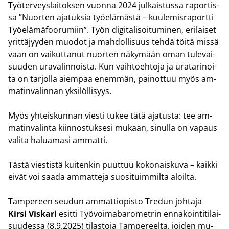
Työ­ter­veys­lai­tok­sen vuon­na 2024 jul­kais­tus­sa ra­por­tis­
sa ”Nuor­ten aja­tuk­sia työ­elä­mäs­tä – kuu­le­mis­ra­port­ti
Työ­elä­mä­foo­ru­miin”. Työn di­gi­ta­li­soi­tu­mi­nen, eri­lai­set
yrit­tä­jyy­den muo­dot ja mah­dol­li­suus tehdä töitä missä
vaan on vai­kut­ta­nut nuor­ten nä­ky­mään oman tu­le­vai­
suu­den ura­va­lin­nois­ta. Kun vaih­toeh­to­ja ja ura­ta­ri­noi­
ta on tar­jol­la ai­em­paa enem­män, pai­not­tuu myös am­
ma­tin­va­lin­nan yk­si­löl­li­syys.
Myös yh­teis­kun­nan vies­ti tukee tätä aja­tus­ta: tee am­
ma­tin­va­lin­ta kiin­nos­tuk­se­si mu­kaan, si­nul­la on va­paus
va­li­ta ha­lua­ma­si am­mat­ti.
Tästä vies­tis­tä kui­ten­kin puut­tuu ko­ko­nais­ku­va – kaik­ki
eivät voi saada am­mat­te­ja suo­si­tuim­mil­ta aloil­ta.
Tam­pe­reen seu­dun am­mat­tio­pis­to Tre­dun joh­ta­ja
Kirsi Vis­ka­ri
esit­ti Työ­voi­ma­ba­ro­met­rin en­na­koin­ti­ti­lai­
suu­des­sa (8.9.2025) ti­las­to­ja Tam­pe­reel­ta, joi­den mu­