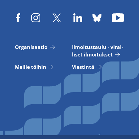
Or­ga­ni­saa­tio
Il­moi­tus­tau­lu - vi­ral­
li­set il­moi­tuk­set
Meil­le töi­hin
Vies­tin­tä