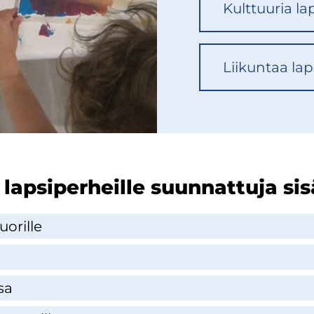
Kult­tuu­ria lap­
Lii­kun­taa lap­s
a lap­si­per­heil­le suun­nat­tu­ja si­
o­ril­le
­sa