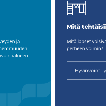
Mitä teh­täi­s
rveyden ja
Mitä lapset voisiv
vanhemmuuden
perheen voimin?
nvointialueen
Hy­vin­voin­ti, 