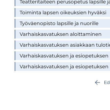
Teat­te­ri­tai­teen pe­rus­o­pe­tus lap­sil­le j
Toi­min­ta lap­sen oi­keuk­sien hy­väk­si
Työ­väen­opis­to lap­sil­le ja nuo­ril­le
Var­hais­kas­va­tuk­sen aloit­ta­mi­nen
Var­hais­kas­va­tuk­sen asiak­kaan tu­lo­tie
Var­hais­kas­va­tuk­sen ja esio­pe­tuk­sen
Var­hais­kas­va­tuk­sen ja esio­pe­tuk­sen 
Ed
Sivunumerointi