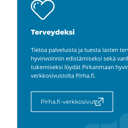
Ter­vey­dek­si
Tietoa palveluista ja tuesta lasten te
hyvinvoinnin edistämiseksi sekä 
tukemiseksi löydät Pirkanmaan hyvi
verkkosivustolta Pirha.fi.
Pirha.fi-​verkkosivut