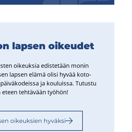
 on lap­sen oi­keu­det
as­ten oi­keuk­sia edis­te­tään monin
i­sen lap­sen elämä olisi hyvää ko­to­
äi­vä­ko­deis­sa ja kou­luis­sa. Tu­tus­tu
n eteen teh­tä­vään työ­hön!
sen oi­keuk­sien hy­väk­si