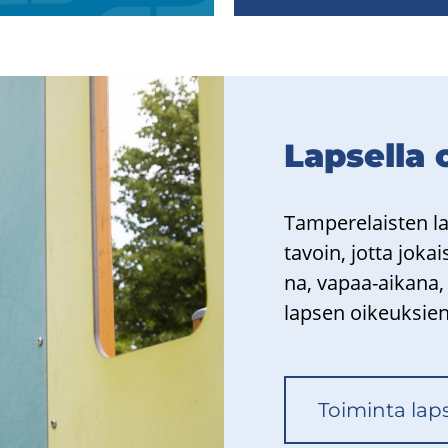
Lap­sel­la
Tam­pe­re­lais­ten l
ta­voin, jotta jo­ka
na, vapaa-​aikana, p
lap­sen oi­keuk­sie
Toi­min­ta lap­