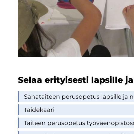
Selaa eri­tyi­ses­ti lap­sil­le j
Sa­na­tai­teen pe­rus­o­pe­tus lap­sil­le ja nu
Tai­de­kaa­ri
Tai­teen pe­rus­o­pe­tus työ­väen­opis­tos