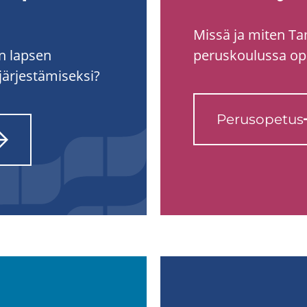
Missä ja miten T
en lapsen
peruskoulussa op
järjestämiseksi?
Pe­rus­o­pe­tus