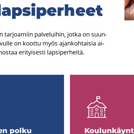
lap­si­per­heet
in tar­joa­miin pal­ve­lui­hin, jotka on suun­
e. Si­vul­le on koot­tu myös ajan­koh­tai­sia ai­
os­taa eri­tyi­ses­ti lap­si­per­hei­tä.
sen polku
Kou­lun­käyn­t