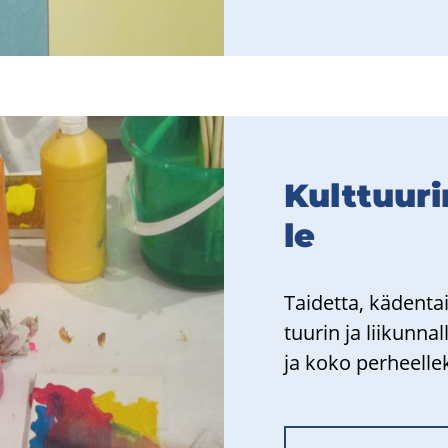
Kult­tuu­ri
le
Tai­det­ta, kä­den­tai
tuu­rin ja lii­kun­nal
ja koko per­heel­le­