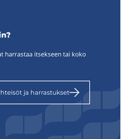
iin?
at harrastaa itsekseen tai koko
yh­tei­söt ja har­ras­tuk­set