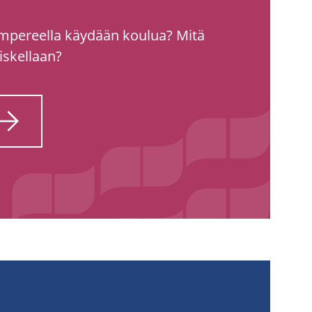
ampereella käydään koulua? Mitä
iskellaan?