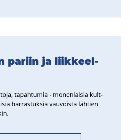
n pa­riin ja liik­keel­
­to­ja, ta­pah­tu­mia - mo­nen­lai­sia kult­
­li­sia har­ras­tuk­sia vau­vois­ta läh­tien
kin.