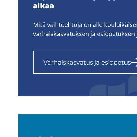
alkaa
Mitä vaihtoehtoja on alle kouluikäis
varhaiskasvatuksen ja esiopetuksen 
Var­hais­kas­va­tus ja esio­pe­tus