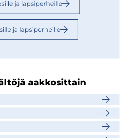
sil­le ja lap­si­per­heil­le
il­le ja lap­si­per­heil­le
säl­tö­jä aak­ko­sit­tain