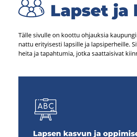
Lap­set ja 
Tälle si­vul­le on koot­tu oh­jauk­sia kau­pun­g
nat­tu eri­tyi­ses­ti lap­sil­le ja lap­si­per­heil­l
hei­ta ja ta­pah­tu­mia, jotka saat­tai­si­vat kiin­n
Lap­sen kas­vun ja op­pi­mi­