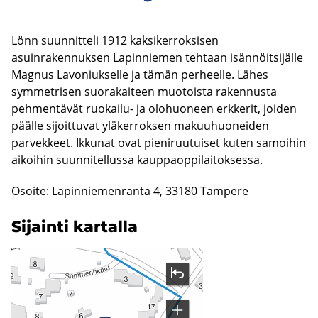
Lönn suunnitteli 1912 kaksikerroksisen
asuinrakennuksen Lapinniemen tehtaan isännöitsijälle
Magnus Lavoniukselle ja tämän perheelle. Lähes
symmetrisen suorakaiteen muotoista rakennusta
pehmentävät ruokailu- ja olohuoneen erkkerit, joiden
päälle sijoittuvat yläkerroksen makuuhuoneiden
parvekkeet. Ikkunat ovat pieniruutuiset kuten samoihin
aikoihin suunnitellussa kauppaoppilaitoksessa.
Osoite: Lapinniemenranta 4, 33180 Tampere
Si­jain­ti kar­tal­la