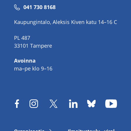
Puhelinnumero
041 730 8168
Kaupungintalo, Aleksis Kiven katu 14–16 C
PL 487
33101 Tampere
Avoinna
ma–pe klo 9–16