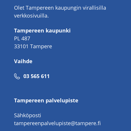
Olet Tampereen kaupungin virallisilla
verkkosivuilla.
Tampereen kaupunki
PL 487
33101 Tampere
Vaihde
Puhelinnumero
03 565 611
Tampereen palvelupiste
Sähköposti
tampereenpalvelupiste@tampere.fi