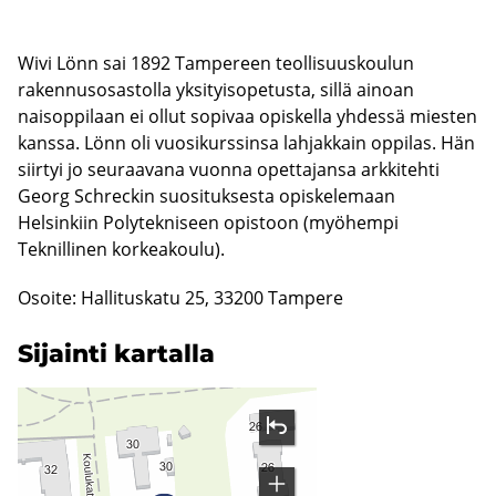
Wivi Lönn sai 1892 Tampereen teollisuuskoulun
rakennusosastolla yksityisopetusta, sillä ainoan
naisoppilaan ei ollut sopivaa opiskella yhdessä miesten
kanssa. Lönn oli vuosikurssinsa lahjakkain oppilas. Hän
siirtyi jo seuraavana vuonna opettajansa arkkitehti
Georg Schreckin suosituksesta opiskelemaan
Helsinkiin Polytekniseen opistoon (myöhempi
Teknillinen korkeakoulu).
Osoite: Hallituskatu 25, 33200 Tampere
Si­jain­ti kar­tal­la