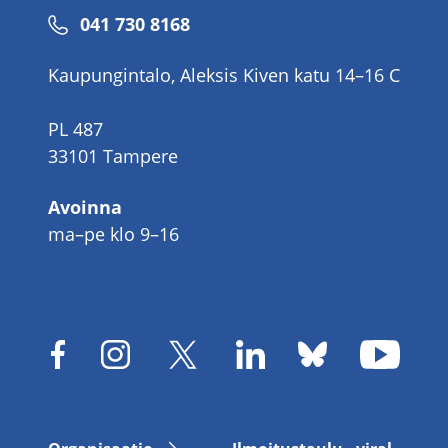
Puhelinnumero
041 730 8168
Kaupungintalo, Aleksis Kiven katu 14–16 C
PL 487
33101 Tampere
Avoinna
ma–pe klo 9–16