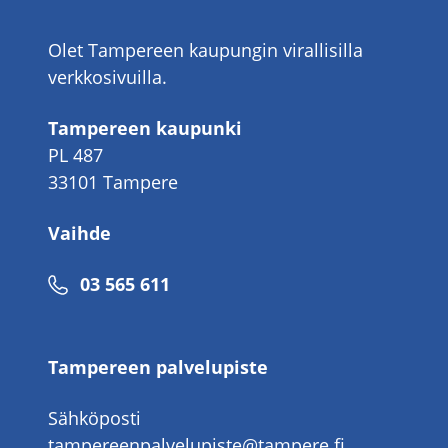
Olet Tampereen kaupungin virallisilla
verkkosivuilla.
Tampereen kaupunki
PL 487
33101 Tampere
Vaihde
Puhelinnumero
03 565 611
Tampereen palvelupiste
Sähköposti
tampereenpalvelupiste@tampere.fi