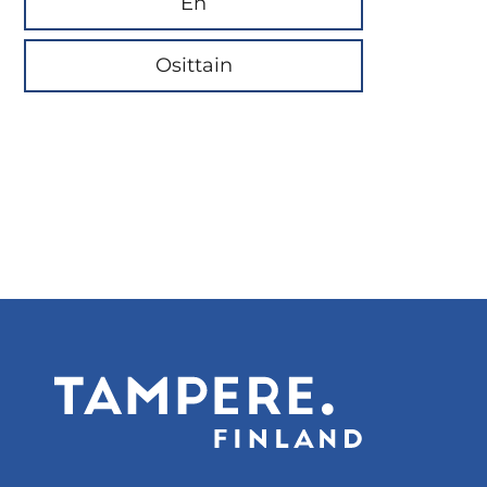
En
Osittain