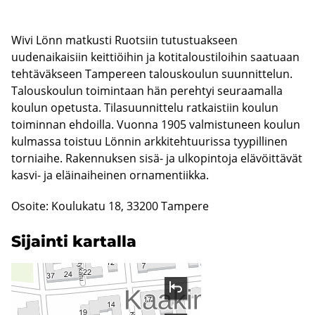
Wivi Lönn matkusti Ruotsiin tutustuakseen
uudenaikaisiin keittiöihin ja kotitaloustiloihin saatuaan
tehtäväkseen Tampereen talouskoulun suunnittelun.
Talouskoulun toimintaan hän perehtyi seuraamalla
koulun opetusta. Tilasuunnittelu ratkaistiin koulun
toiminnan ehdoilla. Vuonna 1905 valmistuneen koulun
kulmassa toistuu Lönnin arkkitehtuurissa tyypillinen
torniaihe. Rakennuksen sisä- ja ulkopintoja elävöittävät
kasvi- ja eläinaiheinen ornamentiikka.
Osoite: Koulukatu 18, 33200 Tampere
Si­jain­ti kar­tal­la