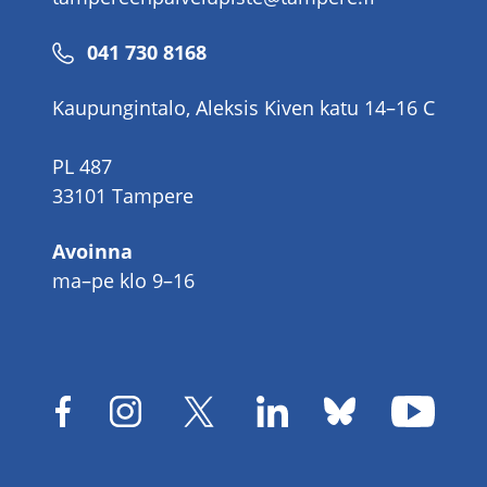
Puhelinnumero
041 730 8168
Kaupungintalo, Aleksis Kiven katu 14–16 C
PL 487
33101 Tampere
Avoinna
ma–pe klo 9–16