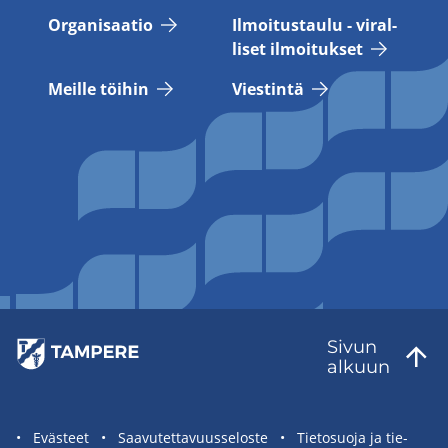
Or­ga­ni­saa­tio
Il­moi­tus­tau­lu - vi­ral­
li­set il­moi­tuk­set
Meil­le töi­hin
Vies­tin­tä
Sivun
al­kuun
Sivuston
Eväs­teet
Saa­vu­tet­ta­vuus­se­los­te
Tie­to­suo­ja ja tie­