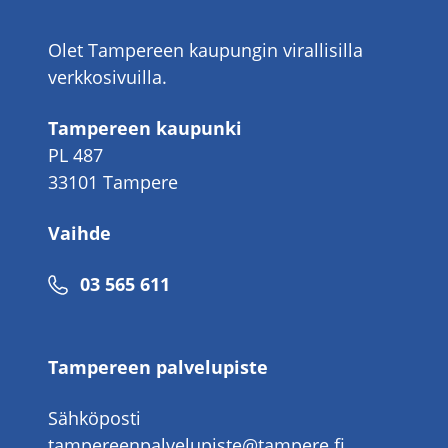
Olet Tampereen kaupungin virallisilla
verkkosivuilla.
Tampereen kaupunki
PL 487
33101 Tampere
Vaihde
Puhelinnumero
03 565 611
Tampereen palvelupiste
Sähköposti
tampereenpalvelupiste@tampere.fi