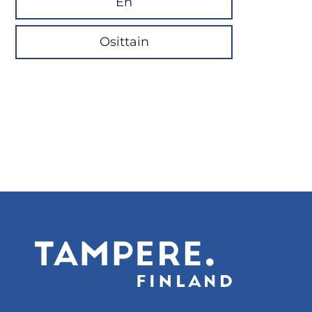
En
Osittain