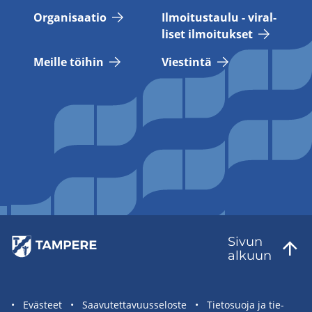
Or­ga­ni­saa­tio
Il­moi­tus­tau­lu - vi­ral­
li­set il­moi­tuk­set
Meil­le töi­hin
Vies­tin­tä
Sivun
al­kuun
Sivuston
Eväs­teet
Saa­vu­tet­ta­vuus­se­los­te
Tie­to­suo­ja ja tie­