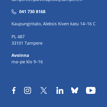
Puhelinnumero
041 730 8168
Kaupungintalo, Aleksis Kiven katu 14–16 C
PL 487
33101 Tampere
Avoinna
ma–pe klo 9–16