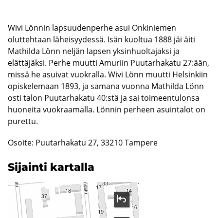
Wivi Lönnin lapsuudenperhe asui Onkiniemen
oluttehtaan läheisyydessä. Isän kuoltua 1888 jäi äiti
Mathilda Lönn neljän lapsen yksinhuoltajaksi ja
elättäjäksi. Perhe muutti Amuriin Puutarhakatu 27:ään,
missä he asuivat vuokralla. Wivi Lönn muutti Helsinkiin
opiskelemaan 1893, ja samana vuonna Mathilda Lönn
osti talon Puutarhakatu 40:stä ja sai toimeentulonsa
huoneita vuokraamalla. Lönnin perheen asuintalot on
purettu.
Osoite: Puutarhakatu 27, 33210 Tampere
Si­jain­ti kar­tal­la