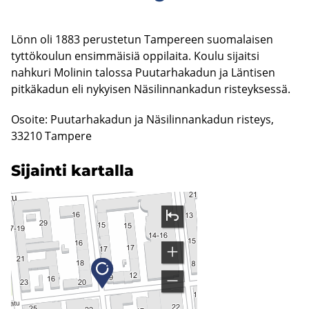
Lönn oli 1883 perustetun Tampereen suomalaisen
tyttökoulun ensimmäisiä oppilaita. Koulu sijaitsi
nahkuri Molinin talossa Puutarhakadun ja Läntisen
pitkäkadun eli nykyisen Näsilinnankadun risteyksessä.
Osoite: Puutarhakadun ja Näsilinnankadun risteys,
33210 Tampere
Si­jain­ti kar­tal­la