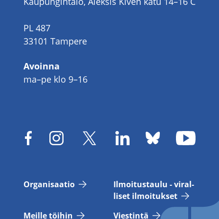
Kaupungintalo, Aleksis Kiven katu 14–16 C
PL 487
33101 Tampere
Avoinna
ma–pe klo 9–16
Or­ga­ni­saa­tio
Il­moi­tus­tau­lu - vi­ral­
li­set il­moi­tuk­set
Meil­le töi­hin
Vies­tin­tä