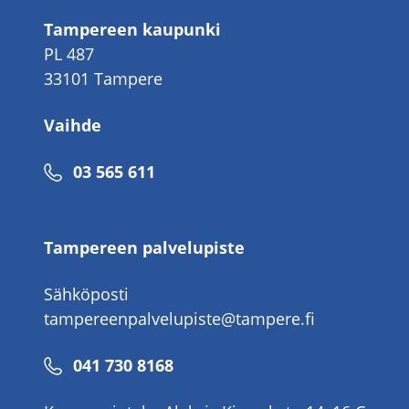
Tampereen kaupunki
PL 487
33101 Tampere
Vaihde
Puhelinnumero
03 565 611
Tampereen palvelupiste
Sähköposti
tampereenpalvelupiste@tampere.fi
Puhelinnumero
041 730 8168