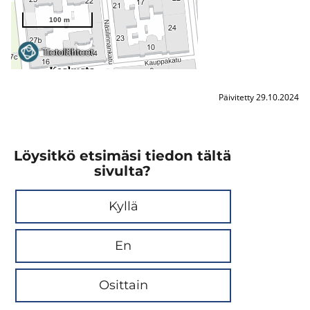
Päivitetty 29.10.2024
Löysitkö etsimäsi tiedon tältä
sivulta?
Kyllä
En
Osittain