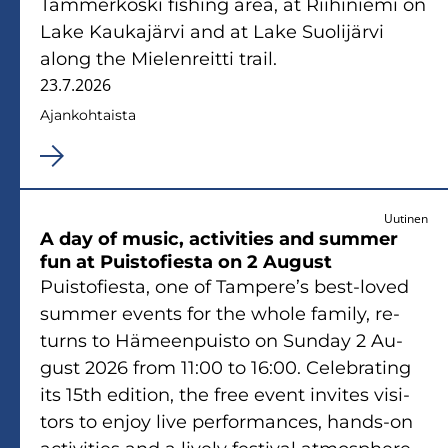
Tam­mer­kos­ki fis­hing area, at Rii­hi­nie­mi on
Lake Kau­ka­jär­vi and at Lake Suo­li­jär­vi
along the Mie­len­reit­ti trail.
23.7.2026
Ajan­koh­tais­ta
Uutinen
A day of music, ac­ti­vi­ties and sum­mer
fun at Puis­to­fies­ta on 2 Au­gust
Puis­to­fies­ta, one of Tam­pe­re’s best-​loved
sum­mer events for the whole fa­mi­ly, re­
turns to Hä­meen­puis­to on Sun­day 2 Au­
gust 2026 from 11:00 to 16:00. Ce­lebra­ting
its 15th edi­tion, the free event in­vi­tes vi­si­
tors to enjoy live per­for­mances, hands-​on