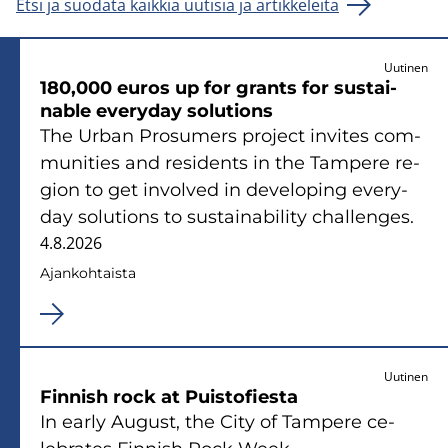
Etsi ja suodata kaikkia uutisia ja artikkeleita
Uutinen
180,000 euros up for grants for sus­tai­
nable eve­ry­day so­lu­tions
The Urban Pro­su­mers pro­ject in­vi­tes com­
mu­ni­ties and re­si­dents in the Tam­pe­re re­
gion to get in­vol­ved in de­ve­lo­ping eve­ry­
day so­lu­tions to sus­tai­na­bi­li­ty chal­len­ges.
4.8.2026
Ajan­koh­tais­ta
Uutinen
Fin­nish rock at Puis­to­fies­ta
In early Au­gust, the City of Tam­pe­re ce­