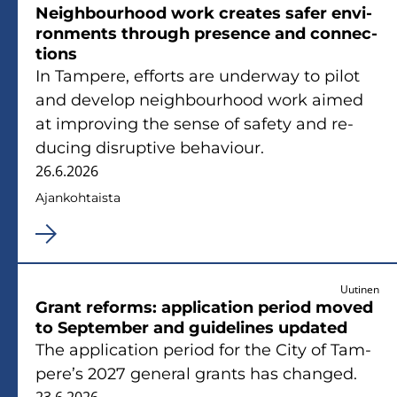
Neigh­bour­hood work crea­tes safer en­vi­
ron­ments th­rough pre­sence and con­nec­
tions
In Tam­pe­re, ef­forts are underway to pilot
and de­ve­lop neigh­bour­hood work aimed
at im­pro­ving the sense of sa­fe­ty and re­
ducing dis­rup­ti­ve be­ha­viour.
26.6.2026
Ajan­koh­tais­ta
Uutinen
Grant re­forms: applica­tion pe­riod moved
to Sep­tem­ber and gui­de­li­nes up­da­ted
The applica­tion pe­riod for the City of Tam­
pe­re’s 2027 ge­ne­ral grants has chan­ged.
23.6.2026