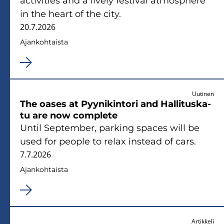
ac­ti­vi­ties and a li­ve­ly fes­ti­val at­mosp­he­re
in the heart of the city.
20.7.2026
Ajan­koh­tais­ta
Uutinen
The oases at Pyy­ni­kin­to­ri and Hal­li­tus­ka­
tu are now comple­te
Until Sep­tem­ber, par­king spaces will be
used for people to relax ins­tead of cars.
7.7.2026
Ajan­koh­tais­ta
Artikkeli