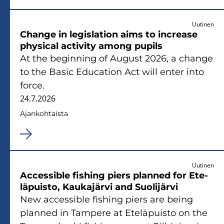
Uutinen
Chan­ge in le­gis­la­tion aims to inc­rea­se
phy­sical ac­ti­vi­ty among pu­pils
At the be­gin­ning of Au­gust 2026, a chan­ge
to the Basic Educa­tion Act will enter into
force.
24.7.2026
Ajan­koh­tais­ta
Uutinen
Acces­sible fis­hing piers plan­ned for Ete­
lä­puis­to, Kau­ka­jär­vi and Suo­li­jär­vi
New acces­sible fis­hing piers are being
plan­ned in Tam­pe­re at Ete­lä­puis­to on the