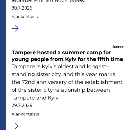
lebra­tes Fin­nish Rock Week.
30.7.2026
Ajan­koh­tais­ta
Uutinen
Tam­pe­re hos­ted a sum­mer camp for
young people from Kyiv for the fifth time
Tam­pe­re is Kyiv’s ol­dest and longest-​
standing sis­ter city, and this year marks
the 72nd an­ni­ver­sa­ry of the es­tablish­ment
of the sis­ter city re­la­tions­hip between
Tam­pe­re and Kyiv.
29.7.2026
Ajan­koh­tais­ta