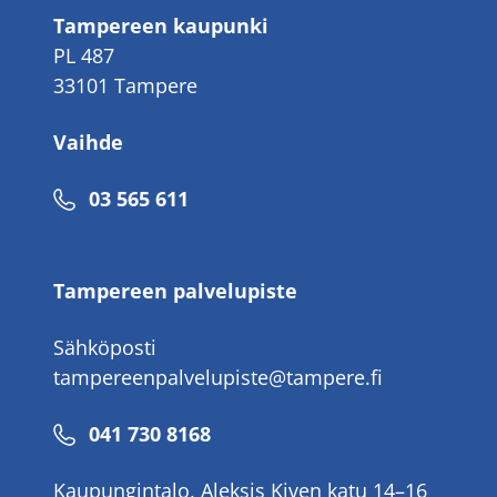
Tampereen kaupunki
PL 487
33101 Tampere
Vaihde
Puhelinnumero
03 565 611
Tampereen palvelupiste
Sähköposti
tampereenpalvelupiste@tampere.fi
Puhelinnumero
041 730 8168
Kaupungintalo, Aleksis Kiven katu 14–16