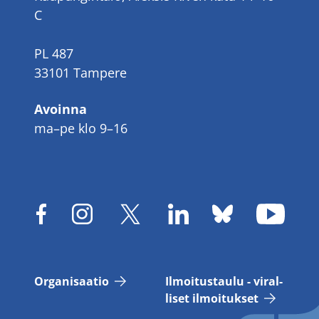
C
PL 487
33101 Tampere
Avoinna
ma–pe klo 9–16
Or­ga­ni­saa­tio
Il­moi­tus­tau­lu - vi­ral­
li­set il­moi­tuk­set