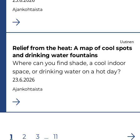
Ajan­koh­tais­ta
Uutinen
Re­lief from the heat: A map of cool spots
and drin­king water foun­tains
Where can you find shade, a cool in­door
space, or drin­king water on a hot day?
23.6.2026
Ajan­koh­tais­ta
Tämänhetkinen
1
Sivu
2
Sivu
3
…
Viimeinen
11
Sivunumerointi