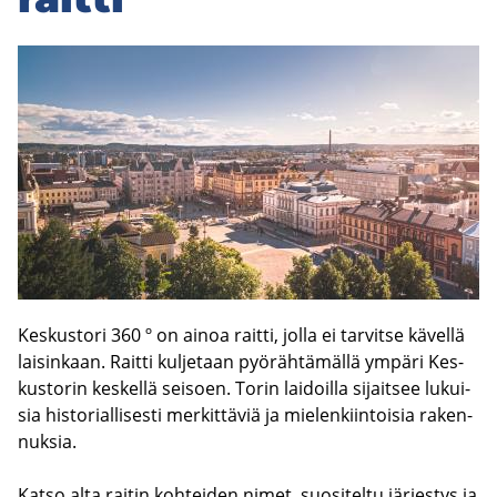
Kes­kus­to­ri 360 º on ainoa rait­ti, jolla ei tar­vit­se kä­vel­lä
lai­sin­kaan. Rait­ti kul­je­taan pyö­räh­tä­mäl­lä ym­pä­ri Kes­
kus­to­rin kes­kel­lä sei­soen. Torin lai­doil­la si­jait­see lu­kui­
sia his­to­rial­li­ses­ti mer­kit­tä­viä ja mie­len­kiin­toi­sia ra­ken­
nuk­sia.
Katso alta rai­tin koh­tei­den nimet, suo­si­tel­tu jär­jes­tys ja