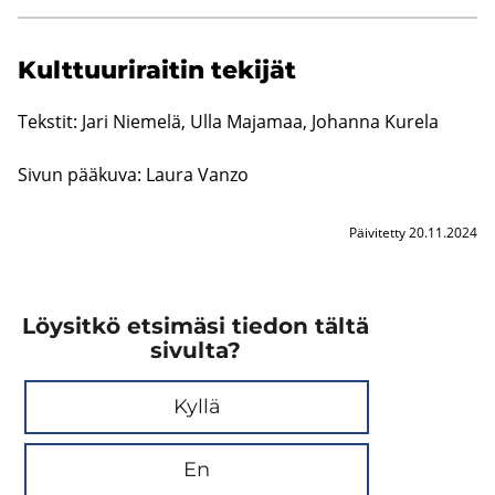
Kult­tuu­ri­rai­tin te­ki­jät
Teks­tit: Jari Nie­me­lä, Ulla Ma­ja­maa, Jo­han­na Ku­re­la
Sivun pää­ku­va: Laura Vanzo
Päivitetty 20.11.2024
Löysitkö etsimäsi tiedon tältä
sivulta?
Kyllä
En