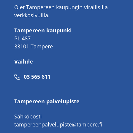
Olet Tampereen kaupungin virallisilla
verkkosivuilla.
Tampereen kaupunki
PL 487
33101 Tampere
Vaihde
Puhelinnumero
03 565 611
Tampereen palvelupiste
Sähköposti
tampereenpalvelupiste@tampere.fi