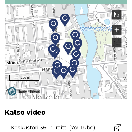
Katso video
Kes­kus­to­ri 360° -​raitti (You­Tu­be)