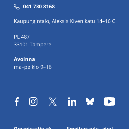
Puhelinnumero
041 730 8168
Kaupungintalo, Aleksis Kiven katu 14–16 C
PL 487
33101 Tampere
Avoinna
ma–pe klo 9–16
Or­ga­ni­saa­tio
Il­moi­tus­tau­lu - vi­ral­