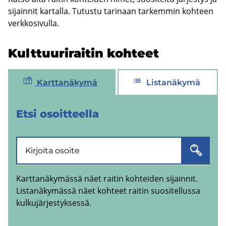
si­jain­nit kar­tal­la. Tu­tus­tu ta­ri­naan tar­kem­min koh­teen
verk­ko­si­vul­la.
Kult­tuu­ri­rai­tin koh­teet
Karttanäkymä
Listanäkymä
Etsi osoit­teel­la
Karttanäkymässä näet raitin kohteiden sijainnit.
Listanäkymässä näet kohteet raitin suositellussa
kulkujärjestyksessä.