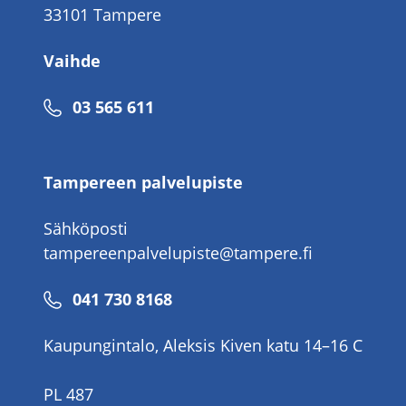
33101 Tampere
Vaihde
Puhelinnumero
03 565 611
Tampereen palvelupiste
Sähköposti
tampereenpalvelupiste@tampere.fi
Puhelinnumero
041 730 8168
Kaupungintalo, Aleksis Kiven katu 14–16 C
PL 487