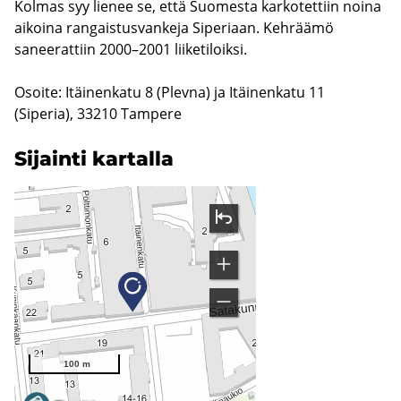
Kolmas syy lienee se, että Suomesta karkotettiin noina
aikoina rangaistusvankeja Siperiaan. Kehräämö
saneerattiin 2000–2001 liiketiloiksi.
Osoite: Itäinenkatu 8 (Plevna) ja Itäinenkatu 11
(Siperia), 33210 Tampere
Si­jain­ti kar­tal­la