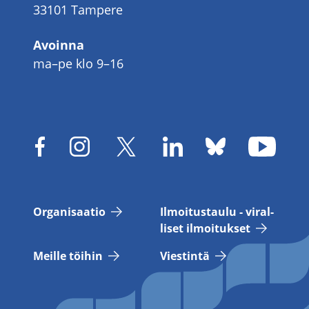
33101 Tampere
Avoinna
ma–pe klo 9–16
Or­ga­ni­saa­tio
Il­moi­tus­tau­lu - vi­ral­
li­set il­moi­tuk­set
Meil­le töi­hin
Vies­tin­tä