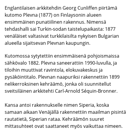
Englantilaisen arkkitehdin Georg Cunliffen piirtämä
kutomo Plevna (1877) on Finlaysonin alueen
ensimmäinen punatiilinen rakennus. Nimensä
tehdashalli sai Turkin-sodan taistelupaikasta: 1877
venäläiset valtasivat turkkilaisilta nykyisen Bulgarian
alueella sijaitsevan Plevnan kaupungin.
Kutomossa sytytettiin ensimmäisenä pohjoismaissa
sähkövalo 1882. Plevna saneerattiin 1990-luvulla, ja
tiloihin muuttivat ravintola, elokuvakeskus ja
pysäköintitalo. Plevnan naapuriksi rakennettiin 1899
nelikerroksinen kehräämö, jonka oli suunnitellut
sveitsiläinen arkkitehti Carl-Arnold Séquin-Bronner.
Kansa antoi rakennukselle nimen Siperia, koska
samaan aikaan Venäjällä rakennettiin maailman pisintä
rautatietä, Siperian rataa. Kehräämön suuret
mittasuhteet ovat saattaneet myös vaikuttaa nimeen.