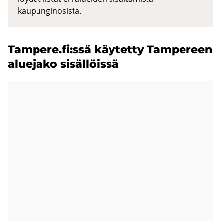
kaupunginosista.
Tam­pe­re.fi:ssä käy­tet­ty Tam­pe­reen
alue­ja­ko si­säl­löis­sä