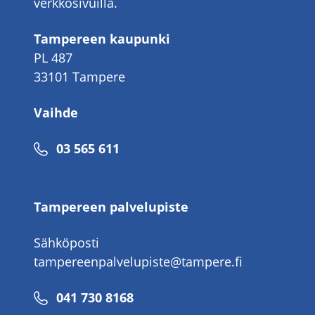
verkkosivuilla.
Tampereen kaupunki
PL 487
33101 Tampere
Vaihde
Puhelinnumero
03 565 611
Tampereen palvelupiste
Sähköposti
tampereenpalvelupiste@tampere.fi
Puhelinnumero
041 730 8168