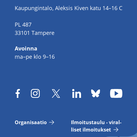
Kaupungintalo, Aleksis Kiven katu 14–16 C
PL 487
33101 Tampere
Avoinna
ma–pe klo 9–16
Or­ga­ni­saa­tio
Il­moi­tus­tau­lu - vi­ral­
li­set il­moi­tuk­set