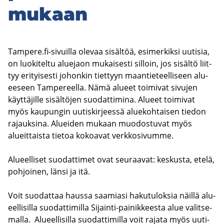
mu­kaan
Tam­pe­re.fi-​sivuilla ole­vaa si­säl­töä, esi­mer­kik­si uu­ti­sia,
on luo­ki­tel­tu alue­jaon mu­kai­ses­ti sil­loin, jos si­säl­tö liit­
tyy eri­tyi­ses­ti jo­hon­kin tiet­tyyn maan­tie­teel­li­seen alu­
ee­seen Tam­pe­reel­la. Nämä alu­eet toi­mi­vat si­vu­jen
käyt­tä­jil­le si­säl­tö­jen suo­dat­ti­mi­na. Alu­eet toi­mi­vat
myös kau­pun­gin uu­tis­kir­jees­sä alue­koh­tai­sen tie­don
ra­jauk­si­na. Aluei­den mu­kaan muo­dos­tu­vat myös
alueit­tais­ta tie­toa ko­koa­vat verk­ko­si­vum­me.
Alu­eel­li­set suo­dat­ti­met ovat seu­raa­vat: kes­kus­ta, etelä,
poh­joi­nen, länsi ja itä.
Voit suo­dat­taa haus­sa saa­mia­si ha­ku­tu­lok­sia näil­lä alu­
eel­li­sil­la suo­dat­ti­mil­la Sijainti-​painikkeesta alue va­lit­se­
mal­la. Alu­eel­li­sil­la suo­dat­ti­mil­la voit ra­ja­ta myös uu­ti­