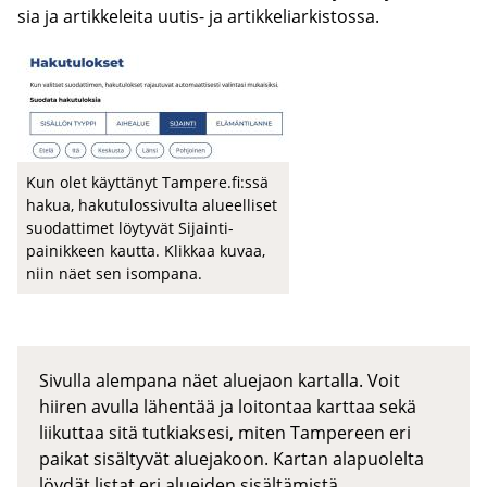
sia ja ar­tik­ke­lei­ta uutis-​ ja ar­tik­ke­liar­kis­tos­sa.
Kun olet käyt­tä­nyt Tam­pe­re.fi:ssä
hakua, ha­ku­tu­los­si­vul­ta alu­eel­li­set
suo­dat­ti­met löy­ty­vät Sijainti-​
painikkeen kaut­ta. Klik­kaa kuvaa,
niin näet sen isom­pa­na.
Sivulla alempana näet aluejaon kartalla. Voit
hiiren avulla lähentää ja loitontaa karttaa sekä
liikuttaa sitä tutkiaksesi, miten Tampereen eri
paikat sisältyvät aluejakoon. Kartan alapuolelta
löydät listat eri alueiden sisältämistä