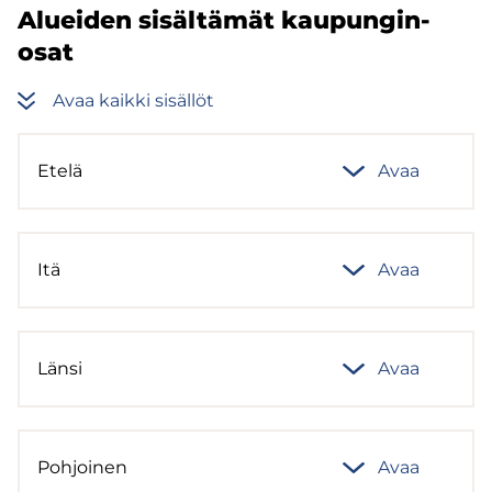
Aluei­den si­säl­tä­mät kau­pun­gin­
osat
Avaa kaik­ki si­säl­löt
Etelä
Avaa
Itä
Avaa
Länsi
Avaa
Poh­joi­nen
Avaa