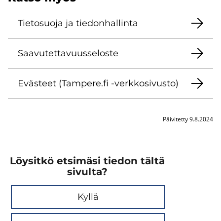
Tie­to­suo­ja ja tie­don­hal­lin­ta
Saa­vu­tet­ta­vuus­se­los­te
Eväs­teet (Tam­pe­re.fi -​verkkosivusto)
Päivitetty 9.8.2024
Löysitkö etsimäsi tiedon tältä
sivulta?
Kyllä