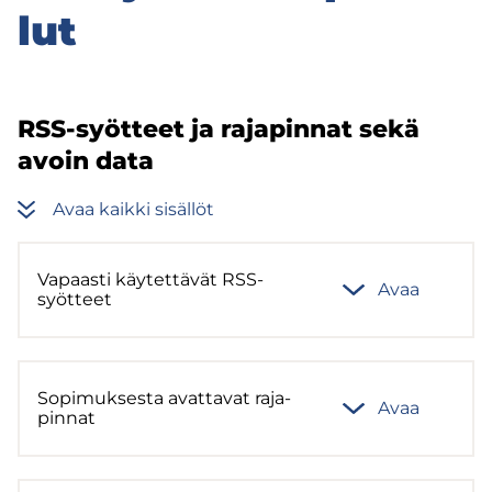
lut
RSS-​syötteet ja ra­ja­pin­nat sekä
avoin data
Avaa kaik­ki si­säl­löt
Va­paas­ti käy­tet­tä­vät RSS-​
Avaa
syötteet
So­pi­muk­ses­ta avat­ta­vat ra­ja­
Avaa
pin­nat