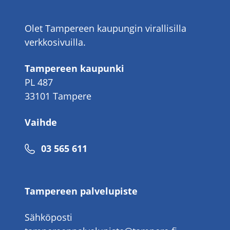
Olet Tampereen kaupungin virallisilla
verkkosivuilla.
Tampereen kaupunki
PL 487
33101 Tampere
Vaihde
Puhelinnumero
03 565 611
Tampereen palvelupiste
Sähköposti