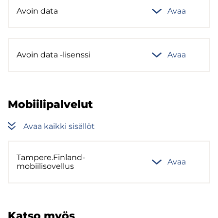
Avoin data
Avaa
Avoin data -​lisenssi
Avaa
Mo­bii­li­pal­ve­lut
Avaa kaik­ki si­säl­löt
Tam­pe­re.Finland-​
Avaa
mobiilisovellus
Katso myös