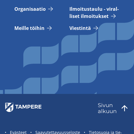
Or­ga­ni­saa­tio
Il­moi­tus­tau­lu - vi­ral­
li­set il­moi­tuk­set
Meil­le töi­hin
Vies­tin­tä
Sivun
al­kuun
Sivuston
Eväs­teet
Saa­vu­tet­ta­vuus­se­los­te
Tie­to­suo­ja ja tie­