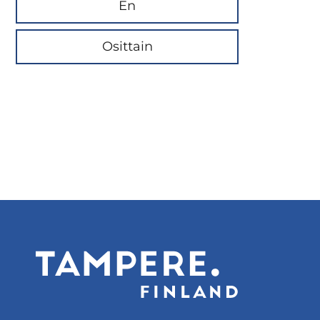
En
Osittain