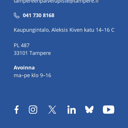
tampereenpalvelupiste@tampere.fi
Puhelinnumero
041 730 8168
Kaupungintalo, Aleksis Kiven katu 14–16 C
PL 487
33101 Tampere
Avoinna
ma–pe klo 9–16