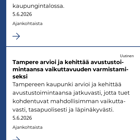
kau­pun­gin­ta­los­sa.
5.6.2026
Ajan­koh­tais­ta
Uutinen
Tam­pe­re ar­vioi ja ke­hit­tää avus­tus­toi­
min­taan­sa vai­kut­ta­vuu­den var­mis­ta­mi­
sek­si
Tam­pe­reen kau­pun­ki ar­vioi ja ke­hit­tää
avus­tus­toi­min­taan­sa jat­ku­vas­ti, jotta tuet
koh­den­tu­vat mah­dol­li­sim­man vai­kut­ta­
vas­ti, tas­a­puo­li­ses­ti ja lä­pi­nä­ky­väs­ti.
5.6.2026
Ajan­koh­tais­ta