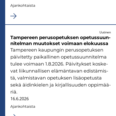
Ajan­koh­tais­ta
Uutinen
Tam­pe­reen pe­rus­o­pe­tuk­sen ope­tus­suun­
ni­tel­man muu­tok­set voi­maan elo­kuus­sa
Tam­pe­reen kau­pun­gin pe­rus­o­pe­tuk­sen
päi­vi­tet­ty pai­kal­li­nen ope­tus­suun­ni­tel­ma
tulee voi­maan 1.8.2026. Päi­vi­tyk­set kos­ke­
vat lii­kun­nal­li­sen elä­män­ta­van edis­tä­mis­
tä, val­mis­ta­van ope­tuk­sen li­sä­ope­tus­ta
sekä äi­din­kie­len ja kir­jal­li­suu­den op­pi­mää­
riä.
16.6.2026
Ajan­koh­tais­ta