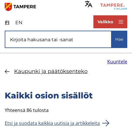
Hyppää
pääsisältöön
www.tampere.fi
Valikko
FI
Valitse
EN
Select
sivuston
site
Si­vus­to­ha­ku
kieli:
language:
Hae
suomi
English
Kuuntele
Kau­pun­ki ja pää­tök­sen­te­ko
Kaik­ki osion si­säl­löt
Yhteensä 86 tulosta
Etsi ja suodata kaikkia uutisia ja artikkeleita