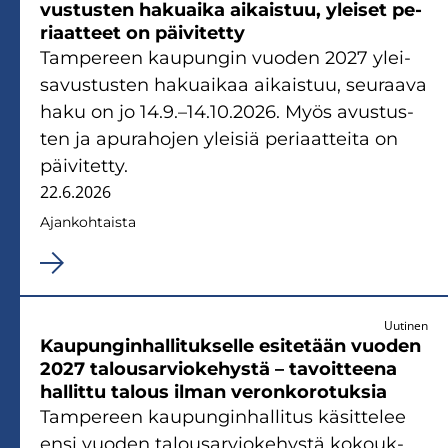
vus­tus­ten ha­kuai­ka ai­kais­tuu, ylei­set pe­
ri­aat­teet on päi­vi­tet­ty
Tam­pe­reen kau­pun­gin vuo­den 2027 ylei­
sa­vus­tus­ten ha­kuai­kaa ai­kais­tuu, seu­raa­va
haku on jo 14.9.–14.10.2026. Myös avus­tus­
ten ja apu­ra­ho­jen ylei­siä pe­ri­aat­tei­ta on
päi­vi­tet­ty.
22.6.2026
Ajan­koh­tais­ta
Uutinen
Kau­pun­gin­hal­li­tuk­sel­le esi­te­tään vuo­den
2027 ta­lous­ar­vio­ke­hys­tä – ta­voit­tee­na
hal­lit­tu ta­lous ilman ve­ron­ko­ro­tuk­sia
Tam­pe­reen kau­pun­gin­hal­li­tus kä­sit­te­lee
ensi vuo­den ta­lous­ar­vio­ke­hys­tä ko­kouk­