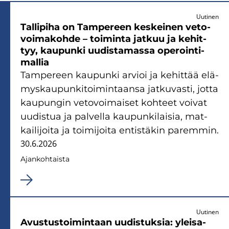
Uutinen
Tal­li­pi­ha on Tam­pe­reen kes­kei­nen ve­to­
voi­ma­koh­de – toi­min­ta jat­kuu ja ke­hit­
tyy, kau­pun­ki uu­dis­ta­mas­sa ope­roin­ti­
mal­lia
Tam­pe­reen kau­pun­ki ar­vioi ja ke­hit­tää elä­
mys­kau­pun­ki­toi­min­taan­sa jat­ku­vas­ti, jotta
kau­pun­gin ve­to­voi­mai­set koh­teet voi­vat
uu­dis­tua ja pal­vel­la kau­pun­ki­lai­sia, mat­
kai­li­joi­ta ja toi­mi­joi­ta en­tis­tä­kin pa­rem­min.
30.6.2026
Ajan­koh­tais­ta
Uutinen
Avus­tus­toi­min­taan uu­dis­tuk­sia: ylei­sa­