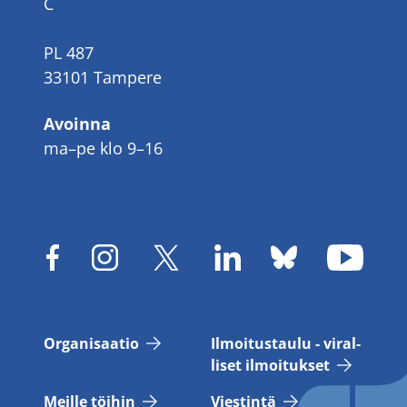
C
PL 487
33101 Tampere
Avoinna
ma–pe klo 9–16
Or­ga­ni­saa­tio
Il­moi­tus­tau­lu - vi­ral­
li­set il­moi­tuk­set
Meil­le töi­hin
Vies­tin­tä