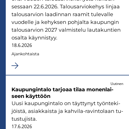
ses­saan 22.6.2026. Ta­lous­ar­vio­ke­hys lin­jaa
ta­lous­ar­vion laa­din­nan raa­mit tu­le­val­le
vuo­del­le ja ke­hyk­sen poh­jal­ta kau­pun­gin
ta­lous­ar­vion 2027 val­mis­te­lu lau­ta­kun­tien
osal­ta käyn­nis­tyy.
18.6.2026
Ajan­koh­tais­ta
Uutinen
Kau­pun­gin­ta­lo tar­jo­aa tilaa mo­nen­lai­
seen käyt­töön
Uusi kau­pun­gin­ta­lo on täyt­ty­nyt työn­te­ki­
jöis­tä, asiak­kais­ta ja kahvila-​ravintolaan tu­
tus­tu­jis­ta.
17.6.2026