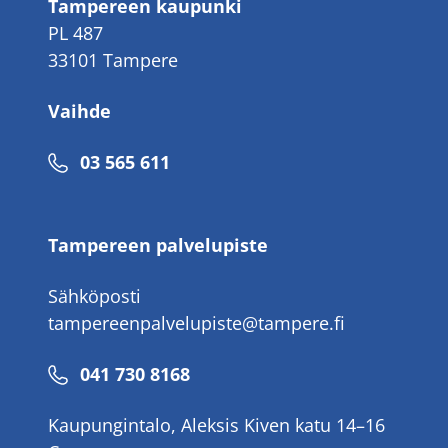
Tampereen kaupunki
PL 487
33101 Tampere
Vaihde
Puhelinnumero
03 565 611
Tampereen palvelupiste
Sähköposti
tampereenpalvelupiste@tampere.fi
Puhelinnumero
041 730 8168
Kaupungintalo, Aleksis Kiven katu 14–16