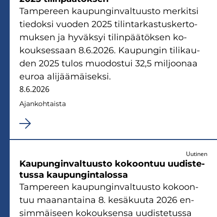
Tam­pe­reen kau­pun­gin­val­tuus­to mer­kit­si
tie­dok­si vuo­den 2025 ti­lin­tar­kas­tus­ker­to­
muk­sen ja hy­väk­syi ti­lin­pää­tök­sen ko­
kouk­ses­saan 8.6.2026. Kau­pun­gin ti­li­kau­
den 2025 tulos muo­dos­tui 32,5 mil­joo­naa
euroa ali­jää­mäi­sek­si.
8.6.2026
Ajan­koh­tais­ta
Uutinen
Kau­pun­gin­val­tuus­to ko­koon­tuu uu­dis­te­
tus­sa kau­pun­gin­ta­los­sa
Tam­pe­reen kau­pun­gin­val­tuus­to ko­koon­
tuu maa­nan­tai­na 8. ke­sä­kuu­ta 2026 en­
sim­mäi­seen ko­kouk­sen­sa uu­dis­te­tus­sa