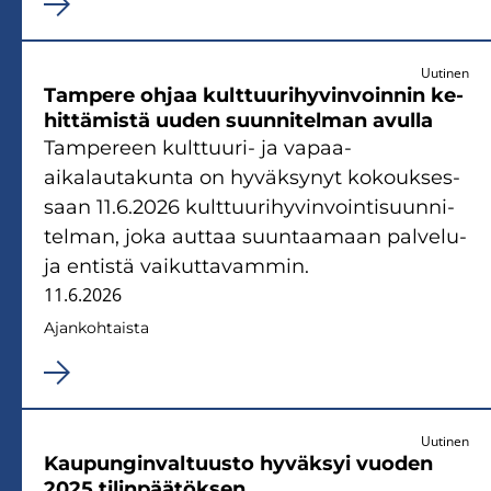
Uutinen
Tam­pe­re ohjaa kult­tuu­ri­hy­vin­voin­nin ke­
hit­tä­mis­tä uuden suun­ni­tel­man avul­la
Tam­pe­reen kulttuuri-​ ja vapaa-​
aikalautakunta on hy­väk­sy­nyt ko­kouk­ses­
saan 11.6.2026 kult­tuu­ri­hy­vin­voin­ti­suun­ni­
tel­man, joka aut­taa suun­taa­maan pal­ve­lu­
ja en­tis­tä vai­kut­ta­vam­min.
11.6.2026
Ajan­koh­tais­ta
Uutinen
Kau­pun­gin­val­tuus­to hy­väk­syi vuo­den
2025 ti­lin­pää­tök­sen