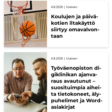
4.8.2026
| Uu­ti­nen
Kou­lu­jen ja päi­vä­
ko­tien il­ta­käyt­tö
siir­tyy oma­val­von­
taan
4.8.2026
| Uu­ti­nen
Työ­väen­opis­ton di­
gikli­ni­kan ajan­va­
raus avau­tu­nut –
suo­si­tuim­pia ai­hei­
ta tie­to­ko­neet, äly­
pu­he­li­met ja Word-​
asiakirjat