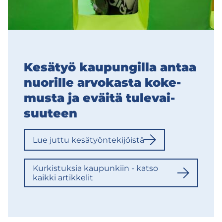
Ke­sä­työ kau­pun­gil­la antaa
nuo­ril­le ar­vo­kas­ta ko­ke­
mus­ta ja eväi­tä tu­le­vai­
suu­teen
Lue juttu ke­sä­työn­te­ki­jöis­tä
Kur­kis­tuk­sia kau­pun­kiin - katso
kaik­ki ar­tik­ke­lit