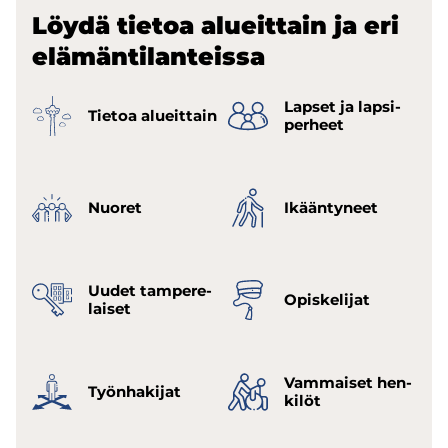
Löydä tie­toa alueit­tain ja eri
elä­män­ti­lan­teis­sa
Lap­set ja lap­si­
Tie­toa alueit­tain
per­heet
Nuo­ret
Ikään­ty­neet
Uudet tam­pe­re­
Opis­ke­li­jat
lai­set
Vam­mai­set hen­
Työn­ha­ki­jat
ki­löt