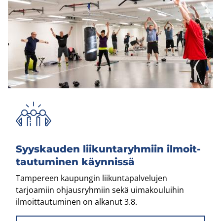
Syys­kau­den lii­kun­ta­ryh­miin il­moit­
tau­tu­mi­nen käyn­nis­sä
Tampereen kaupungin liikuntapalvelujen
tarjoamiin ohjausryhmiin sekä uimakouluihin
ilmoittautuminen on alkanut 3.8.