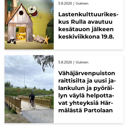
5.8.2026
| Uu­ti­nen
Las­ten­kult­tuu­ri­kes­
kus Rulla avau­tuu
ke­sä­tauon jäl­keen
kes­ki­viik­ko­na 19.8.
5.8.2026
| Uu­ti­nen
Vä­hä­jär­ven­puis­ton
rait­ti­sil­ta ja uusi ja­
lan­ku­lun ja pyö­räi­
lyn väylä hel­pot­ta­
vat yh­teyk­siä Här­
mä­läs­tä Par­to­laan