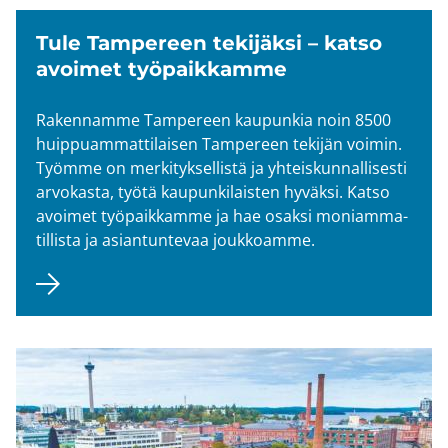
Tule Tam­pe­reen te­ki­jäk­si – katso
avoi­met työ­paik­kam­me
Ra­ken­nam­me Tam­pe­reen kau­pun­kia noin 8500
huip­puam­mat­ti­lai­sen Tam­pe­reen te­ki­jän voi­min.
Työm­me on mer­ki­tyk­sel­lis­tä ja yh­teis­kun­nal­li­ses­ti
ar­vo­kas­ta, työtä kau­pun­ki­lais­ten hy­väk­si. Katso
avoi­met työ­paik­kam­me ja hae osak­si mo­niam­ma­
til­lis­ta ja asian­tun­te­vaa jouk­koam­me.