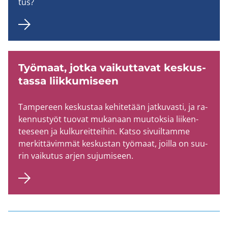
tus?
Työ­maat, jotka vai­kut­ta­vat kes­kus­
tas­sa liik­ku­mi­seen
Tam­pe­reen kes­kus­taa ke­hi­te­tään jat­ku­vas­ti, ja ra­
ken­nus­työt tuo­vat mu­ka­naan muu­tok­sia lii­ken­
tee­seen ja kul­ku­reit­tei­hin. Katso si­vuil­tam­me
mer­kit­tä­vim­mät kes­kus­tan työ­maat, joil­la on suu­
rin vai­ku­tus arjen su­ju­mi­seen.