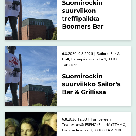
Suomirockin
suurviikon
treffipaikka –
Boomers Bar
6.8.2026–9.8.2026 | Sailor's Bar &
Grill, Hatanpään valtatie 4, 33100
Tampere
Suomirockin
suurviikko Sailor’s
Bar & Grillissä
6.8.2026 12.00 | Tampereen
Teatterikesä: FRENCKELL-NÄYTTÄMÖ,
Frenckellinaukio 2, 33100 TAMPERE