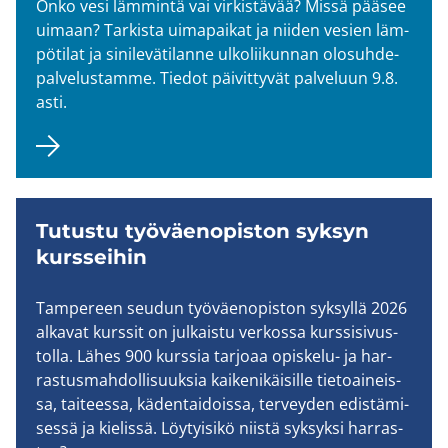
Onko vesi läm­min­tä vai vir­kis­tä­vää? Missä pää­see
ui­maan? Tar­kis­ta ui­ma­pai­kat ja nii­den ve­sien läm­
pö­ti­lat ja si­ni­le­vä­ti­lan­ne ul­ko­lii­kun­nan olo­suh­de­
pal­ve­lus­tam­me. Tie­dot päi­vit­ty­vät pal­ve­luun 9.8.
asti.
Tu­tus­tu työ­väen­opis­ton syk­syn
kurs­sei­hin
Tam­pe­reen seu­dun työ­väen­opis­ton syk­syl­lä 2026
al­ka­vat kurs­sit on jul­kais­tu ver­kos­sa kurs­si­si­vus­
tol­la. Lähes 900 kurs­sia tar­jo­aa opiskelu-​ ja har­
ras­tus­mah­dol­li­suuk­sia kai­ke­ni­käi­sil­le tie­toai­neis­
sa, tai­tees­sa, kä­den­tai­dois­sa, ter­vey­den edis­tä­mi­
ses­sä ja kie­lis­sä. Löy­tyi­si­kö niis­tä syk­syk­si har­ras­