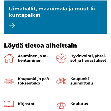
Ui­ma­hal­lit, maa­ui­ma­la ja muut lii­
kun­ta­pai­kat
Löydä tie­toa ai­heit­tain
Asu­mi­nen ja ra­
Hy­vin­voin­ti, yh­tei­
ken­ta­mi­nen
söt ja har­ras­tuk­set
Kau­pun­ki ja pää­
Kaupunki­
tök­sen­te­ko
suunnittelu
Kir­jas­tot
Kou­lu­tus