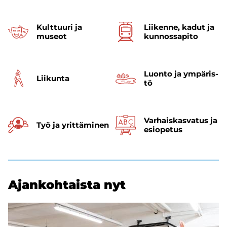
Kult­tuu­ri ja
Lii­ken­ne, kadut ja
museot
kun­nos­sa­pi­to
Luon­to ja ym­pä­ris­
Lii­kun­ta
tö
Varhais­kasvatus ja
Työ ja yrit­tä­mi­nen
esi­opetus
Ajan­koh­tais­ta nyt