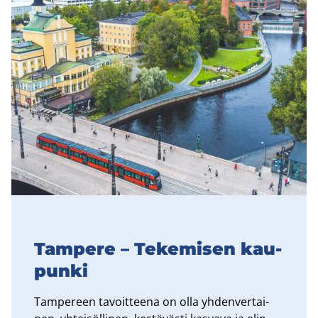
Tam­pe­re – Te­ke­mi­sen kau­
pun­ki
Tam­pe­reen ta­voit­tee­na on olla yh­den­ver­tai­