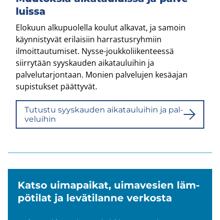
luis­sa
Elokuun alkupuolella koulut alkavat, ja samoin
käynnistyvät erilaisiin harrastusryhmiin
ilmoittautumiset. Nysse-​joukkoliikenteessä
siirrytään syyskauden aikatauluihin ja
palvelutarjontaan. Monien palvelujen kesäajan
supistukset päättyvät.
Tu­tus­tu syys­kau­den ai­ka­tau­lui­hin ja pal­
ve­lui­hin
Katso ui­ma­pai­kat, ui­ma­ve­sien läm­
pö­ti­lat ja le­vä­ti­lan­ne ver­kos­ta