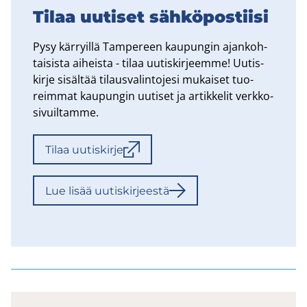
Tilaa uu­ti­set säh­kö­pos­tii­si
Pysy kär­ryil­lä Tam­pe­reen kau­pun­gin ajan­koh­
tai­sis­ta ai­heis­ta - tilaa uu­tis­kir­jeem­me! Uu­tis­
kir­je si­säl­tää ti­laus­va­lin­to­je­si mu­kai­set tuo­
reim­mat kau­pun­gin uu­ti­set ja ar­tik­ke­lit verk­ko­
si­vuil­tam­me.
Tilaa uu­tis­kir­je
Lue lisää uu­tis­kir­jees­tä