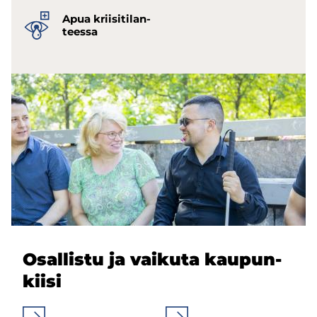
Apua krii­si­ti­lan­
tees­sa
Osal­lis­tu ja vai­ku­ta kau­pun­
kii­si