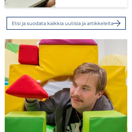
Etsi ja suo­da­ta kaik­kia uu­ti­sia ja ar­tik­ke­lei­ta