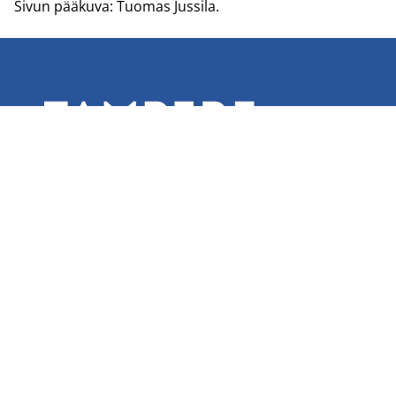
Sivun pää­ku­va: Tuo­mas Jus­si­la.
Olet Tampereen kaupungin virallisilla
verkkosivuilla.
Tampereen kaupunki
PL 487
33101 Tampere