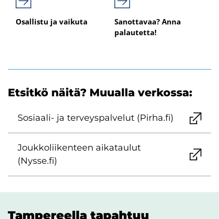
Osallistu ja vaikuta
Sanottavaa? Anna
palautetta!
Et­sit­kö näitä? Muu­al­la ver­kos­sa:
Sosiaali-​ ja ter­veys­pal­ve­lut (Pirha.fi)
Jouk­ko­lii­ken­teen ai­ka­tau­lut
(Nysse.fi)
Tam­pe­reel­la ta­pah­tuu