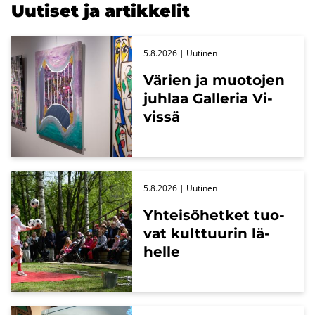
Uu­ti­set ja ar­tik­ke­lit
5.8.2026
| Uu­ti­nen
Vä­rien ja muo­to­jen
juh­laa Gal­le­ria Vi­
vis­sä
5.8.2026
| Uu­ti­nen
Yh­tei­sö­het­ket tuo­
vat kult­tuu­rin lä­
hel­le