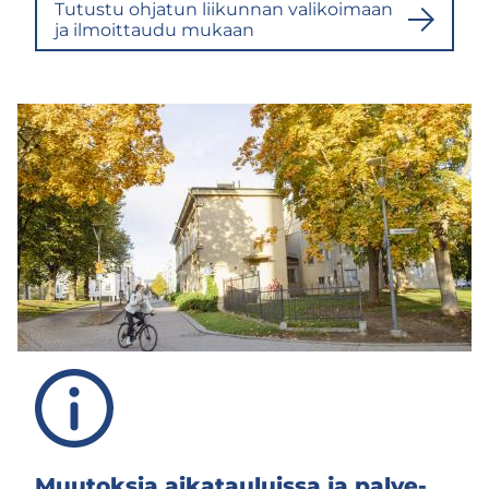
Tu­tus­tu oh­ja­tun lii­kun­nan va­li­koi­maan
ja il­moit­tau­du mu­kaan
Muu­tok­sia ai­ka­tau­luis­sa ja pal­ve­