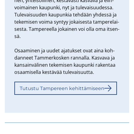
nen, yh­tei­söl­li­nen, kes­tä­väs­ti kas­va­va ja elin­
voi­mai­nen kau­pun­ki, nyt ja tu­le­vai­suu­des­sa.
Tu­le­vai­suu­den kau­pun­kia teh­dään yh­des­sä ja
te­ke­mi­sen voima syn­tyy jo­kai­ses­ta tam­pe­re­lai­
ses­ta. Tam­pe­reel­la jo­kai­nen voi olla oma it­sen­
sä.
Osaa­mi­nen ja uudet aja­tuk­set ovat aina koh­
dan­neet Tam­mer­kos­ken ran­nal­la. Kas­va­va ja
kan­sain­vä­li­nen te­ke­mi­sen kau­pun­ki ra­ken­taa
osaa­mi­sel­la kes­tä­vää tu­le­vai­suut­ta.
Tu­tus­tu Tam­pe­reen ke­hit­tä­mi­seen