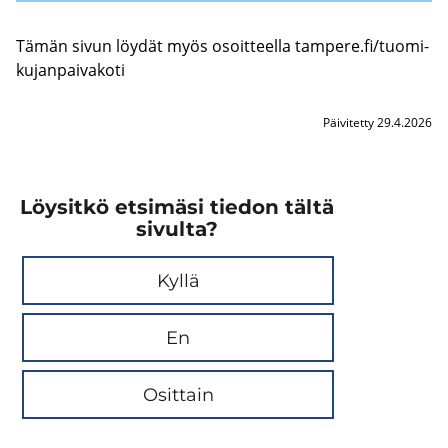
Tämän sivun löy­dät myös osoit­teel­la tam­pe­re.fi/tuo­mi­
ku­jan­pai­va­ko­ti
Päivitetty 29.4.2026
Löysitkö etsimäsi tiedon tältä
sivulta?
Kyllä
En
Osittain