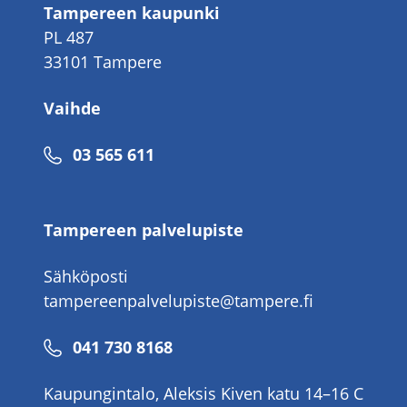
Tampereen kaupunki
PL 487
33101 Tampere
Vaihde
Puhelinnumero
03 565 611
Tampereen palvelupiste
Sähköposti
tampereenpalvelupiste@tampere.fi
Puhelinnumero
041 730 8168
Kaupungintalo, Aleksis Kiven katu 14–16 C