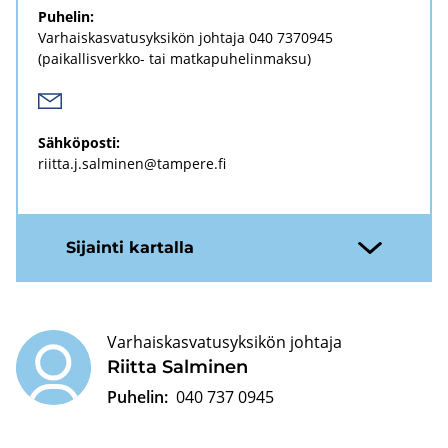
Pu­he­lin:
Var­hais­kas­va­tusyk­si­kön joh­ta­ja
040 7370945
(paikallisverkko-​ tai mat­ka­pu­he­lin­mak­su)
Säh­kö­pos­ti:
riit­ta.j.sal­mi­nen@tam­pe­re.fi
Si­jain­ti kar­tal­la
Varhaiskasvatusyksikön johtaja
Riit­ta Sal­mi­nen
Puhelin:
040 737 0945