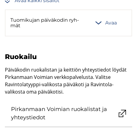
Avaa kaik­ki si­säl­löt
Tuo­mi­ku­jan päi­vä­ko­din ryh­
Avaa
mät
Ruo­kai­lu
Päiväkodin ruokalistan ja keittiön yhteystiedot löydät
Pirkanmaan Voimian verkkopalvelusta. Valitse
Ravintolatyyppi-valikosta päiväkoti ja Ravintola-
valikosta oma päiväkotisi.
Pir­kan­maan Voi­mian ruo­ka­lis­tat ja
yh­teys­tie­dot