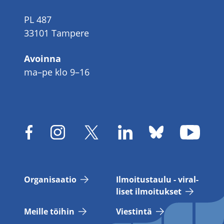
PL 487
33101 Tampere
Avoinna
ma–pe klo 9–16
Or­ga­ni­saa­tio
Il­moi­tus­tau­lu - vi­ral­
li­set il­moi­tuk­set
Meil­le töi­hin
Vies­tin­tä