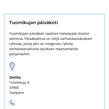
Tuo­mi­ku­jan päi­vä­ko­ti
Tuomikujan päiväkoti sijaitsee Hatanpään koulun
vieressä. Päiväkodissa on neljä varhaiskasvatuksen
ryhmää, joista yksi on integroitu ryhmä.
Varhaiskasvatusta tarjotaan maanantaista
perjantaihin.
Osoi­te:
Tuo­mi­ku­ja 8
33900
Tam­pe­re