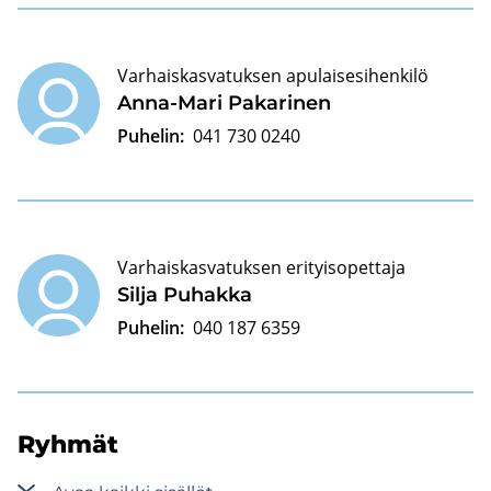
Varhaiskasvatuksen apulaisesihenkilö
Anna-​Mari Pa­ka­ri­nen
Puhelin:
041 730 0240
Varhaiskasvatuksen erityisopettaja
Silja Pu­hak­ka
Puhelin:
040 187 6359
Ryh­mät