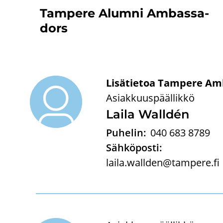
Tam­pe­re Alum­ni Am­bas­sa­
dors
Lisätietoa Tampere Amb
Asiakkuuspäällikkö
Laila Walldén
Puhelin:
040 683 8789
Sähköposti:
laila.wallden@tampere.fi