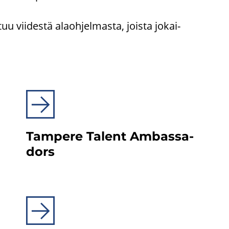
vii­des­tä alaoh­jel­mas­ta, jois­ta jo­kai­
Tam­pe­re Ta­lent Am­bas­sa­
dors