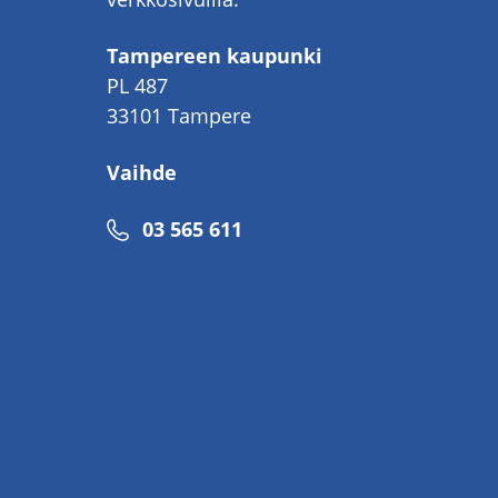
Tampereen kaupunki
PL 487
33101 Tampere
Vaihde
Puhelinnumero
03 565 611