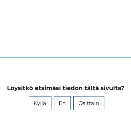
Löysitkö etsimäsi tiedon tältä sivulta?
Kyllä
En
Osittain