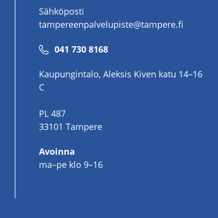
Sähköposti
tampereenpalvelupiste@tampere.fi
Puhelinnumero
041 730 8168
Kaupungintalo, Aleksis Kiven katu 14–16
C
PL 487
33101 Tampere
Avoinna
ma–pe klo 9–16