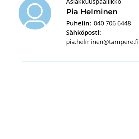
Asiakkuuspäällikkö
Pia Hel­mi­nen
Puhelin:
040 706 6448
Sähköposti:
pia.helminen@tampere.fi