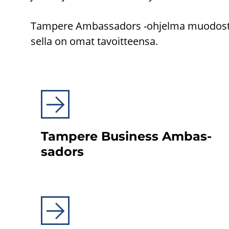
Tam­pe­re Am­bas­sa­dors -​ohjelma muo­dos­tuu 
sel­la on omat ta­voit­teen­sa.
Tam­pe­re Busi­ness Am­bas­
sa­dors