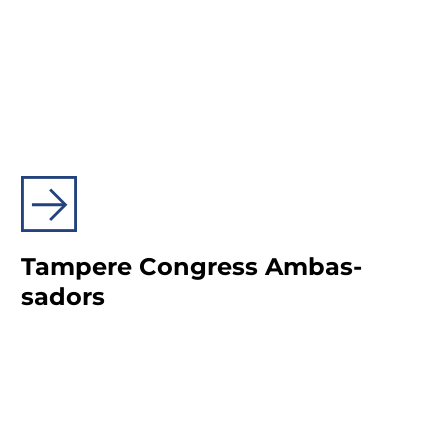
Tam­pe­re Congress Am­bas­
sa­dors