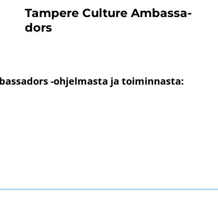
Tam­pe­re Cul­tu­re Am­bas­sa­
dors
assadors -ohjelmasta ja toiminnasta: