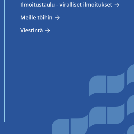
Il­moi­tus­tau­lu - vi­ral­li­set il­moi­tuk­set
Meil­le töi­hin
Vies­tin­tä