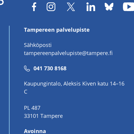
Tampereen palvelupiste
Sähköposti
tampereenpalvelupiste@tampere.fi
Puhelinnumero
041 730 8168
Kaupungintalo, Aleksis Kiven katu 14–16
C
PL 487
33101 Tampere
Avoinna