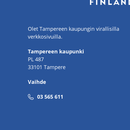
Olet Tampereen kaupungin virallisilla
verkkosivuilla.
Tampereen kaupunki
PL 487
33101 Tampere
Vaihde
Puhelinnumero
03 565 611