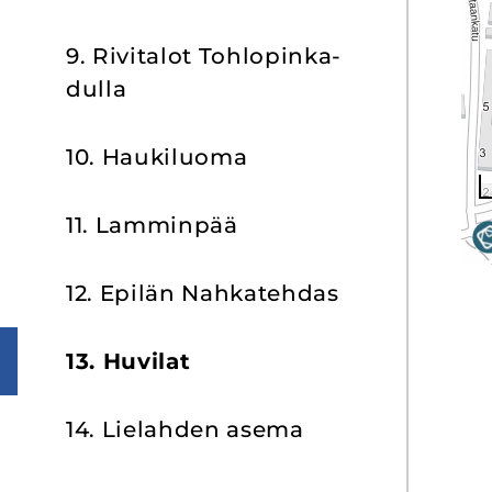
9. Ri­vi­ta­lot Toh­lo­pin­ka­
dul­la
10. Hau­ki­luo­ma
11. Lam­min­pää
12. Epi­län Nah­ka­teh­das
13. Hu­vi­lat
14. Lie­lah­den asema