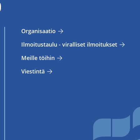
Or­ga­ni­saa­tio
Il­moi­tus­tau­lu - vi­ral­li­set il­moi­tuk­set
Meil­le töi­hin
Vies­tin­tä