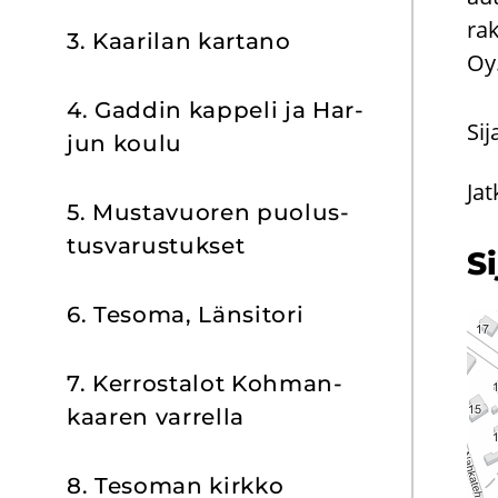
ra
3. Kaa­ri­lan kar­ta­no
Oy
4. Gad­din kap­pe­li ja Har­
Sij
jun koulu
Jat
5. Mus­ta­vuo­ren puo­lus­
tus­va­rus­tuk­set
Si
6. Te­so­ma, Län­si­to­ri
7. Ker­ros­ta­lot Koh­man­
kaa­ren var­rel­la
8. Te­so­man kirk­ko