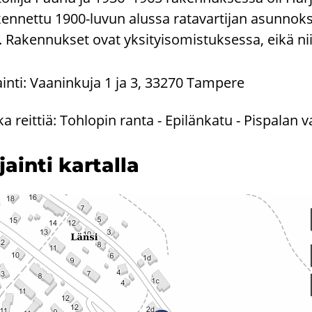
kennettu 1900-luvun alussa ratavartijan asunnok
. Rakennukset ovat yksityisomistuksessa, eikä ni
ainti: Vaaninkuja 1 ja 3, 33270 Tampere
ka reittiä: Tohlopin ranta - Epilänkatu - Pispalan 
­jain­ti kar­tal­la