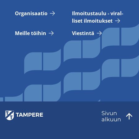
Or­ga­ni­saa­tio
Il­moi­tus­tau­lu - vi­ral­
li­set il­moi­tuk­set
Meil­le töi­hin
Vies­tin­tä
Sivun
al­kuun