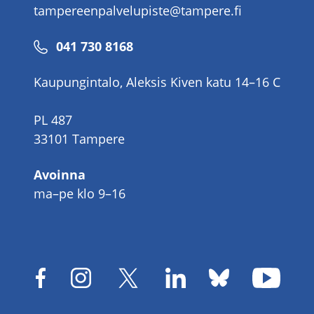
tampereenpalvelupiste@tampere.fi
Puhelinnumero
041 730 8168
Kaupungintalo, Aleksis Kiven katu 14–16 C
PL 487
33101 Tampere
Avoinna
ma–pe klo 9–16