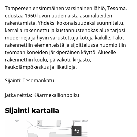
Tampereen ensimmäinen varsinainen lähiö, Tesoma,
edustaa 1960-luvun uudenlaista asuinalueiden
rakentamista. Yhdeksi kokonaisuudeksi suunniteltu,
kerralla rakennettu ja kustannustehokas alue tarjosi
moderneja ja hyvin varustettuja koteja kaikille. Talot
rakennettiin elementeistä ja sijoittelussa huomioitiin
työmaan koneiden järkiperäinen käyttö. Alueelle
rakennettiin koulu, päiväkoti, kirjasto,
kaukolämpökeskus ja liiketiloja.
Sijainti: Tesomankatu
Jatka reittiä: Käärmekallionpolku
Si­jain­ti kar­tal­la