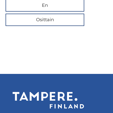
En
Osittain