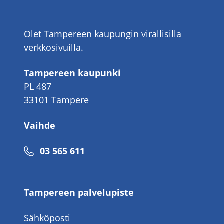
Olet Tampereen kaupungin virallisilla
verkkosivuilla.
Tampereen kaupunki
PL 487
33101 Tampere
Vaihde
Puhelinnumero
03 565 611
Tampereen palvelupiste
Sähköposti