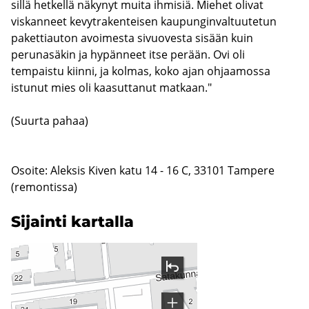
sillä hetkellä näkynyt muita ihmisiä. Miehet olivat
viskanneet kevytrakenteisen kaupunginvaltuutetun
pakettiauton avoimesta sivuovesta sisään kuin
perunasäkin ja hypänneet itse perään. Ovi oli
tempaistu kiinni, ja kolmas, koko ajan ohjaamossa
istunut mies oli kaasuttanut matkaan."
(Suurta pahaa)
Osoite: Aleksis Kiven katu 14 - 16 C, 33101 Tampere
(remontissa)
Si­jain­ti kar­tal­la