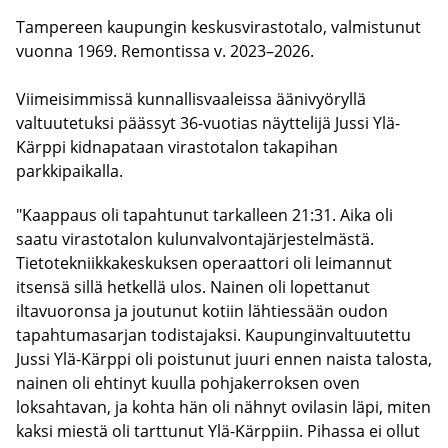
Tampereen kaupungin keskusvirastotalo, valmistunut
vuonna 1969. Remontissa v. 2023–2026.
Viimeisimmissä kunnallisvaaleissa äänivyöryllä
valtuutetuksi päässyt 36-vuotias näyttelijä Jussi Ylä-
Kärppi kidnapataan virastotalon takapihan
parkkipaikalla.
"Kaappaus oli tapahtunut tarkalleen 21:31. Aika oli
saatu virastotalon kulunvalvontajärjestelmästä.
Tietotekniikkakeskuksen operaattori oli leimannut
itsensä sillä hetkellä ulos. Nainen oli lopettanut
iltavuoronsa ja joutunut kotiin lähtiessään oudon
tapahtumasarjan todistajaksi. Kaupunginvaltuutettu
Jussi Ylä-Kärppi oli poistunut juuri ennen naista talosta,
nainen oli ehtinyt kuulla pohjakerroksen oven
loksahtavan, ja kohta hän oli nähnyt ovilasin läpi, miten
kaksi miestä oli tarttunut Ylä-Kärppiin. Pihassa ei ollut