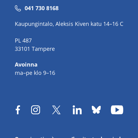
Puhelinnumero
041 730 8168
Kaupungintalo, Aleksis Kiven katu 14–16 C
PL 487
33101 Tampere
Avoinna
ma–pe klo 9–16