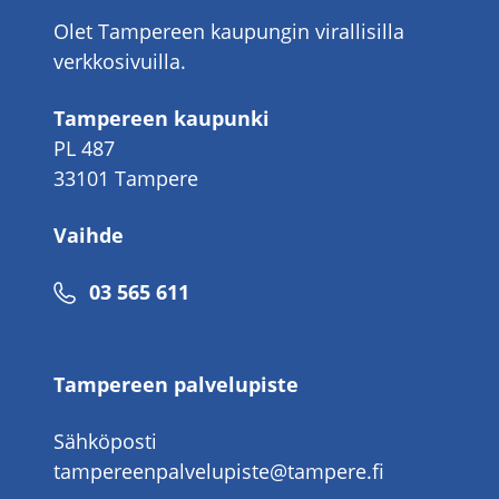
Olet Tampereen kaupungin virallisilla
verkkosivuilla.
Tampereen kaupunki
PL 487
33101 Tampere
Vaihde
Puhelinnumero
03 565 611
Tampereen palvelupiste
Sähköposti
tampereenpalvelupiste@tampere.fi