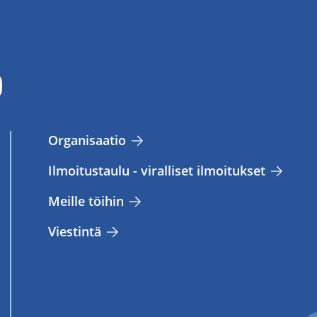
Or­ga­ni­saa­tio
Il­moi­tus­tau­lu - vi­ral­li­set il­moi­tuk­set
Meil­le töi­hin
Vies­tin­tä