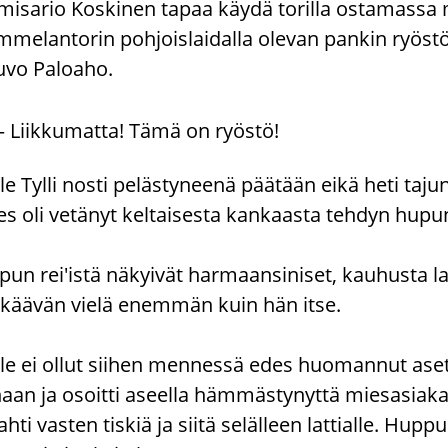
misario Koskinen tapaa käydä torilla ostamassa
mmelantorin pohjoislaidalla olevan pankin ryö
uvo Paloaho.
— Liikkumatta! Tämä on ryöstö!
le Tylli nosti pelästyneenä päätään eikä heti tajun
es oli vetänyt keltaisesta kankaasta tehdyn hup
pun rei'istä näkyivät harmaansiniset, kauhusta l
lkäävän vielä enemmän kuin hän itse.
ile ei ollut siihen mennessä edes huomannut ase
aan ja osoitti aseella hämmästynyttä miesasiakas
ahti vasten tiskiä ja siitä selälleen lattialle. Hu