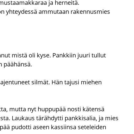
 mustaamakkaraa ja herneitä.
stön yhteydessä ammutaan rakennusmies
nut mistä oli kyse. Pankkiin juuri tullut
un päähänsä.
aajentuneet silmät. Hän tajusi miehen
tta, mutta nyt huppupää nosti kätensä
ta. Laukaus tärähdytti pankkisalia, ja mies
ppupää pudotti aseen kassiinsa seteleiden