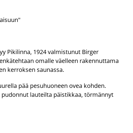
jaisuun"
y Pikilinna, 1924 valmistunut Birger
 kenkätehtaan omalle väelleen rakennuttama
isen kerroksen saunassa.
n juurella pää pesuhuoneen ovea kohden.
i pudonnut lauteilta päistikkaa, törmännyt