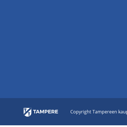
Co­py­right Tam­pe­reen kau­