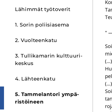
Ko
Lä­him­mät työ­to­ve­rit
Ta
Te
1. Sorin po­lii­sia­se­ma
" 
2. Vuol­teen­ka­tu
Soi
mi
3. Tul­li­ka­ma­rin kult­tuu­ri­
(…)
kes­kus
Hu
pe
4. Läh­teen­ka­tu
(…)
So
5. Tam­me­lan­to­ri ym­pä­
tan
ris­töi­neen
roj