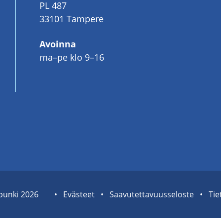
PL 487
33101 Tampere
Avoinna
ma–pe klo 9–16
pun­ki 2026
Sivuston
Eväs­teet
Saa­vu­tet­ta­vuus­se­los­te
Tie­
tietolinkit