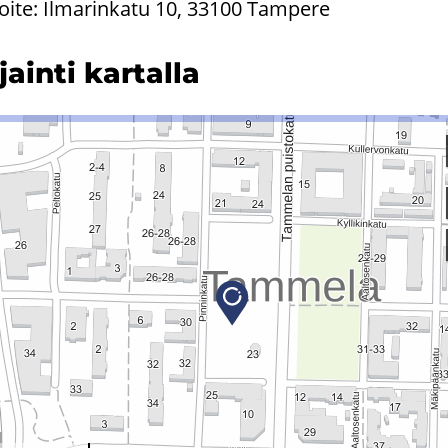
oite: Ilmarinkatu 10, 33100 Tampere
­jain­ti kar­tal­la