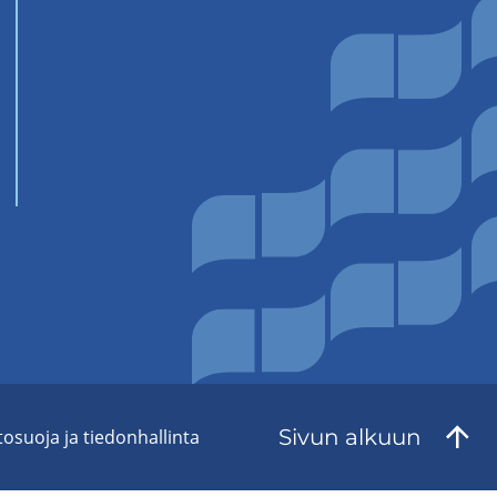
Sivun al­kuun
to­suo­ja ja tie­don­hal­lin­ta