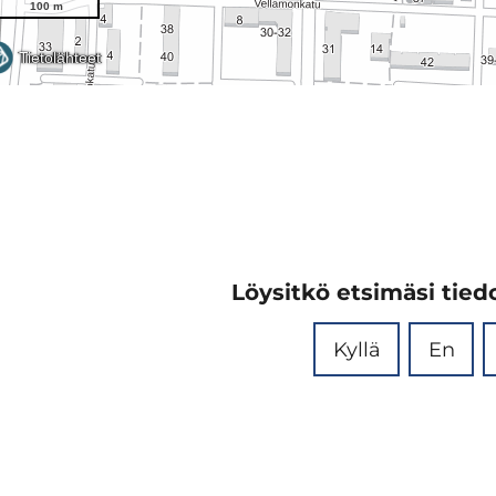
Löysitkö etsimäsi tiedo
Kyllä
En