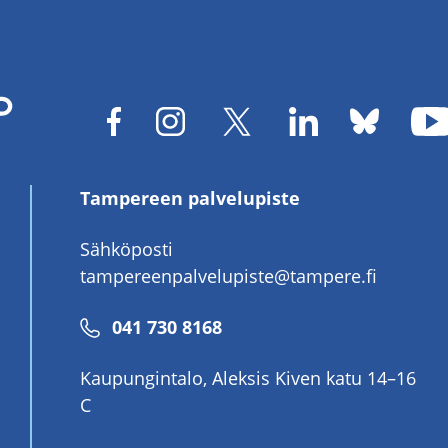
Tampereen palvelupiste
Sähköposti
tampereenpalvelupiste@tampere.fi
Puhelinnumero
041 730 8168
Kaupungintalo, Aleksis Kiven katu 14–16
C