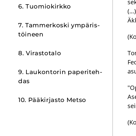
sek
6. Tuo­mio­kirk­ko
(…)
Äkk
7. Tam­mer­kos­ki ym­pä­ris­
töi­neen
(Ko
To
8. Vi­ras­to­ta­lo
Fe
asu
9. Lau­kon­to­rin pa­pe­ri­teh­
das
"Op
Ase
10. Pää­kir­jas­to Metso
sei
(K