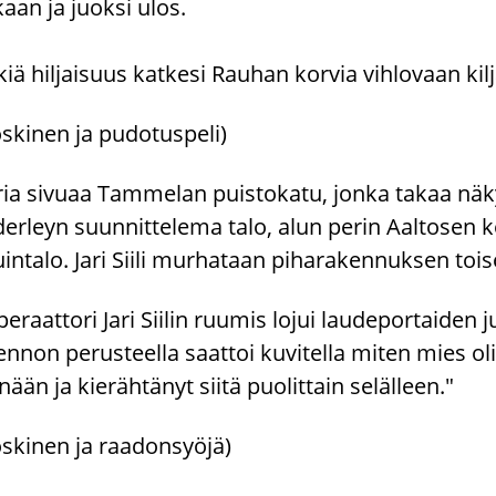
aan ja juoksi ulos.
iä hiljaisuus katkesi Rauhan korvia vihlovaan kil
skinen ja pudotuspeli)
ria sivuaa Tammelan puistokatu, jonka takaa näky
derleyn suunnittelema talo, alun perin Aaltosen
intalo. Jari Siili murhataan piharakennuksen to
eraattori Jari Siilin ruumis lojui laudeportaide
nnon perusteella saattoi kuvitella miten mies ol
nään ja kierähtänyt siitä puolittain selälleen."
oskinen ja raadonsyöjä)