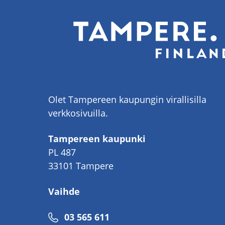
Olet Tampereen kaupungin virallisilla
verkkosivuilla.
Tampereen kaupunki
PL 487
33101 Tampere
Vaihde
Puhelinnumero
03 565 611