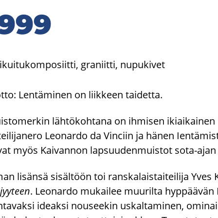
1999
likuitukomposiitti, graniitti, nupukivet
to: Lentäminen on liikkeen taidetta.
istomerkin lähtökohtana on ihmisen ikiaikainen 
teilijanero Leonardo da Vinciin ja hänen Ientämis
ivat myös Kaivannon lapsuudenmuistot sota-ajan 
n lisänsä sisältöön toi ranskalaistaiteilija Yve
jyyteen
. Leonardo mukailee muurilta hyppäävän Kl
tavaksi ideaksi nouseekin uskaltaminen, ominaisuus