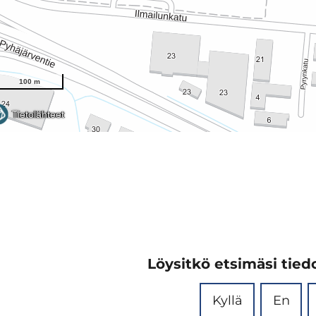
Löysitkö etsimäsi tiedo
Kyllä
En