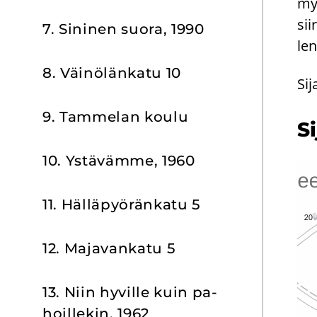
my
sii
7. Si­ni­nen suora, 1990
le
8. Väi­nö­län­ka­tu 10
Si
9. Tam­me­lan koulu
Si
10. Ys­tä­väm­me, 1960
11. Häl­lä­pyö­rän­ka­tu 5
12. Ma­ja­van­ka­tu 5
13. Niin hy­vil­le kuin pa­
hoil­le­kin, 1962