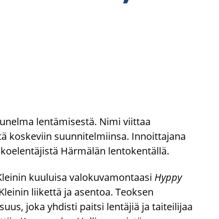
unelma lentämisestä. Nimi viittaa
tä koskeviin suunnitelmiinsa. Innoittajana
koelentäjistä Härmälän lentokentällä.
s Kleinin kuuluisa valokuvamontaasi
Hyppy
einin liikettä ja asentoa. Teoksen
, joka yhdisti paitsi lentäjiä ja taiteilijaa