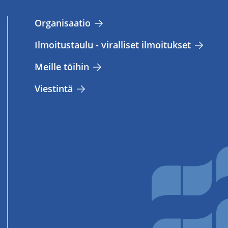
Or­ga­ni­saa­tio
Il­moi­tus­tau­lu - vi­ral­li­set il­moi­tuk­set
Meil­le töi­hin
Vies­tin­tä