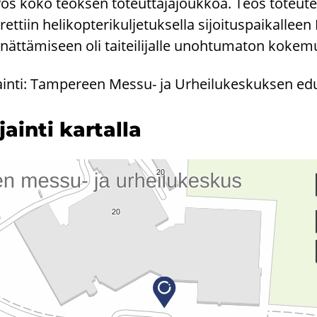
ös koko teoksen toteuttajajoukkoa. Teos toteutet
rrettiin helikopterikuljetuksella sijoituspaikall
nnättämiseen oli taiteilijalle unohtumaton kokem
jainti: Tampereen Messu- ja Urheilukeskuksen edu
­jain­ti kar­tal­la