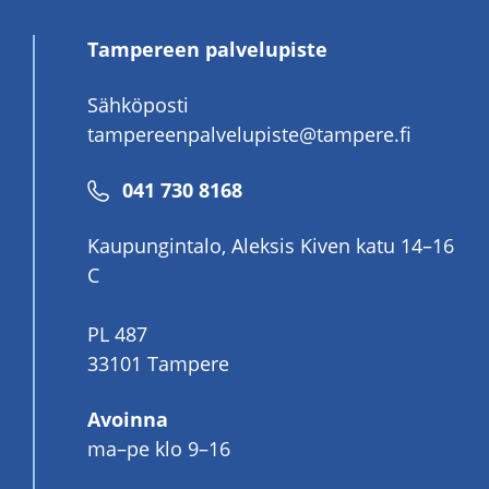
Tampereen palvelupiste
Sähköposti
tampereenpalvelupiste@tampere.fi
Puhelinnumero
041 730 8168
Kaupungintalo, Aleksis Kiven katu 14–16
C
PL 487
33101 Tampere
Avoinna
ma–pe klo 9–16