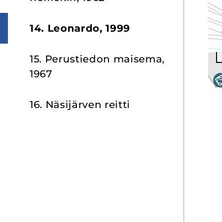
14. Leo­nar­do, 1999
15. Pe­rus­tie­don mai­se­ma,
1967
16. Nä­si­jär­ven reit­ti