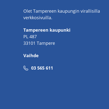
Olet Tampereen kaupungin virallisilla
verkkosivuilla.
Tampereen kaupunki
PL 487
33101 Tampere
Vaihde
Puhelinnumero
03 565 611