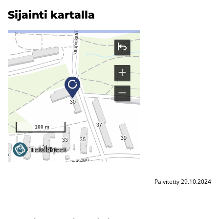
Si­jain­ti kar­tal­la
Päivitetty 29.10.2024