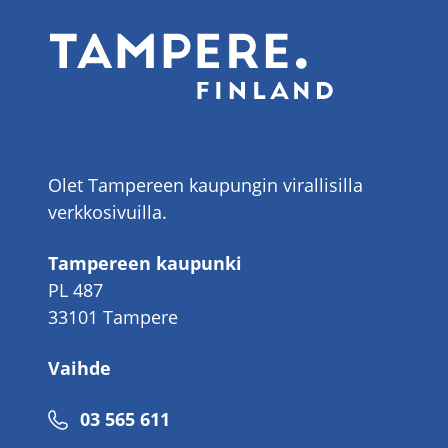
Olet Tampereen kaupungin virallisilla
verkkosivuilla.
Tampereen kaupunki
PL 487
33101 Tampere
Vaihde
Puhelinnumero
03 565 611