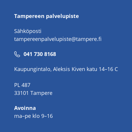
Tampereen palvelupiste
Sähköposti
tampereenpalvelupiste@tampere.fi
Puhelinnumero
041 730 8168
Kaupungintalo, Aleksis Kiven katu 14–16 C
PL 487
33101 Tampere
Avoinna
ma–pe klo 9–16