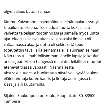
sivuvalikkoon
öljymaalaus betoniseinään
Kimmo Kaivannon ensimmäinen seinämaalaus syntyi
kilpailun tuloksena. Teos edusti uutta kokeellista
vaihetta taiteilijan tuotannossa ja samalla myös uutta
ajattelua julkisessa taiteessa: abstrakti ilmaisu oli
valtaamassa alaa, ja uutta oli sekin, että teos
toteutettiin tavallisilla seinämaaleilla suoraan seinään.
Näin teos tuli mahdollisimman lähelle lapsia ja koulun
arkea. Joan Miron hengessä maalatut leikilliset muodot
etenevät tilassa vapaasti. Näennäisestä
abstraktisuudesta huolimatta niistä voi löytää joukon
eläinhahmoja kuten kauris ja Iintuja auringossa tai
kissa ja siili kuutamolla.
Sijainti: Saukonpuiston koulu, Kaupinkatu 30, 33500
Tampere