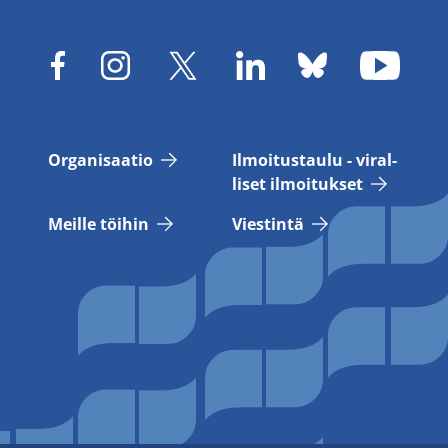
Or­ga­ni­saa­tio
Il­moi­tus­tau­lu - vi­ral­
li­set il­moi­tuk­set
Meil­le töi­hin
Vies­tin­tä