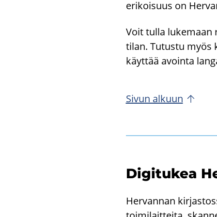
eri­koi­suus on Herv
Voit tulla lu­ke­maan ra
ti­lan. Tu­tus­tu myös ki
käyt­tää avoin­ta lan­
Sivun al­kuun
Di­gi­tu­kea He
Her­van­nan kir­jas­tos­
toi­mi­lait­tei­ta, skan­ne­