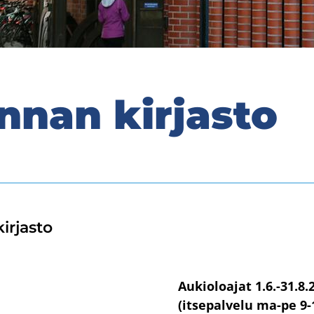
­nan kir­jas­to
r­jas­to
Aukioloajat 1.6.-31.8.
(itsepalvelu ma-pe 9-