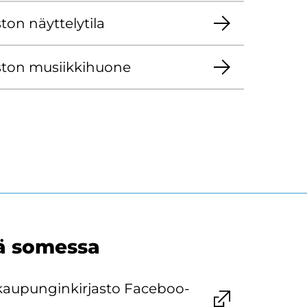
ton näyt­te­ly­ti­la
s­ton musiik­ki­huo­ne
ä so­mes­sa
au­pun­gin­kir­jas­to Face­boo­