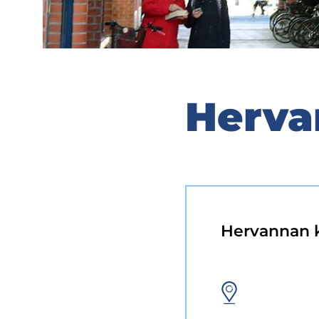
Her­van
Her­van­nan ki