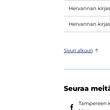
Her­van­nan kir­jas­
Her­van­nan kir­ja
Sivun al­kuun
Seu­raa meit
Tam­pe­reen k