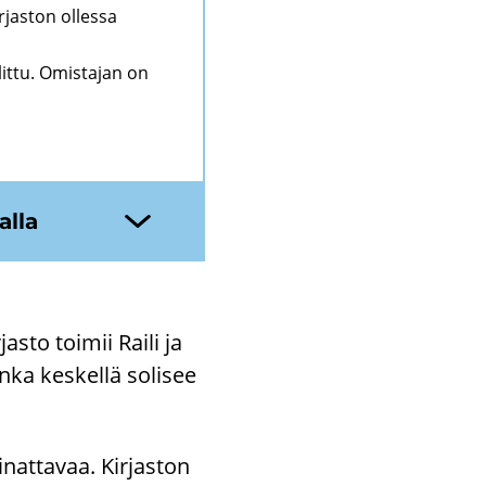
rjaston ollessa
littu. Omistajan on
al­la
as­to toi­mii Raili ja
ka kes­kel­lä so­li­see
nat­ta­vaa. Kir­jas­ton