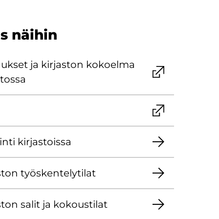
s näi­hin
uk­set ja kir­jas­ton ko­koel­ma
stossa
­ti kir­jas­tois­sa
ton työs­ken­te­ly­ti­lat
ton salit ja ko­kous­ti­lat