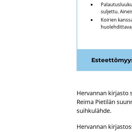
Palautusluuku
suljettu. Aine
Koirien kanssa
huolehdittava,
Es­teet­tö­myys
Her­van­nan kir­jas­to s
Reima Pie­ti­län suun­n
suih­ku­läh­de.
Her­van­nan kir­jas­tos­