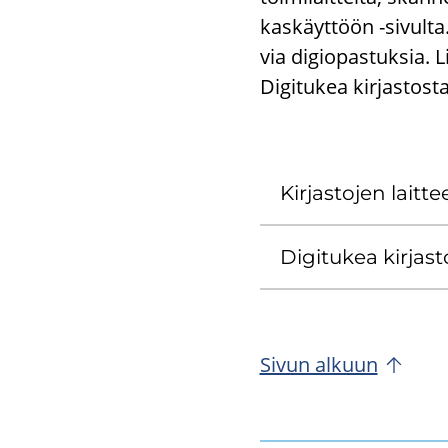
kas­käyt­töön -​sivulta.
via di­gio­pas­tuk­sia. L
Di­gi­tu­kea kir­jas­tos­
Kir­jas­to­jen lait­
Di­gi­tu­kea kir­jas­t
Sivun al­kuun