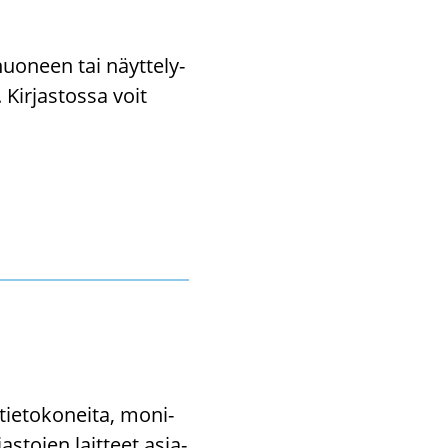
­huo­neen tai näyt­te­ly­
 Kir­jas­tos­sa voit
ie­to­ko­nei­ta, mo­ni­
r­jas­to­jen lait­teet asia­