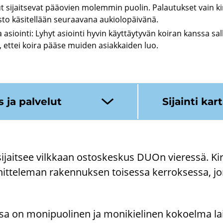
t sijaitsevat pääovien molemmin puolin. Palautukset vain ki
isto käsitellään seuraavana aukiolopäivänä.
 asiointi: Lyhyt asiointi hyvin käyttäytyvän koiran kanssa sal
 ettei koira pääse muiden asiakkaiden luo.
 ja pal­ve­lut
Si­jain­ti kar­t
i­jait­see vilk­kaan os­tos­kes­kus DUOn vie­res­sä. Kir­j
it­te­le­man ra­ken­nuk­sen toi­ses­sa ker­rok­ses­sa, jon
sa on mo­ni­puo­li­nen ja mo­ni­kie­li­nen ko­koel­ma lai­