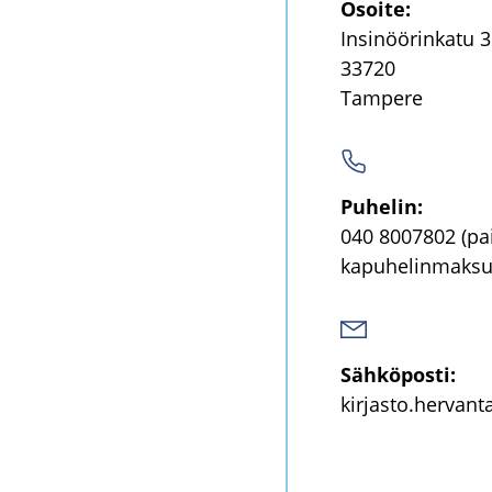
Osoi­te:
In­si­nöö­rin­ka­tu 
33720
Tam­pe­re
Pu­he­lin:
040 8007802
(pa
ka­pu­he­lin­mak­su
Säh­kö­pos­ti:
kir­jas­to.her­van­