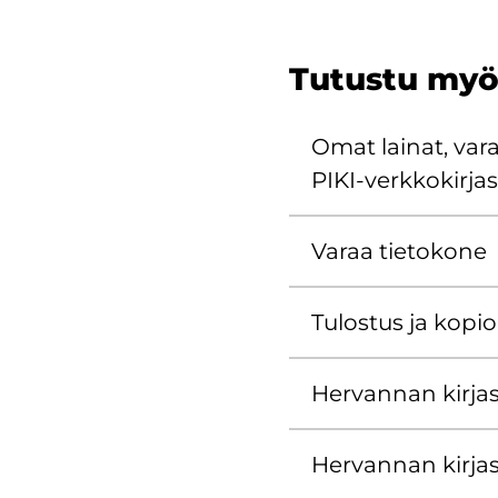
Tu­tus­tu myö
Omat lai­nat, va­ra
PIKI-​verkkokirja
Varaa tie­to­ko­ne
Tu­los­tus ja ko­pioin
Her­van­nan kir­jas­
Her­van­nan kir­jas­