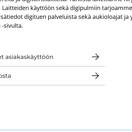
 Lait­tei­den käyt­töön sekä di­gi­pul­miin tar­joam­me d
i­sä­tie­dot di­gi­tuen pal­ve­luis­ta sekä au­kio­loa­jat ja 
ta -​sivulta.
teet asia­kas­käyt­töön
os­ta