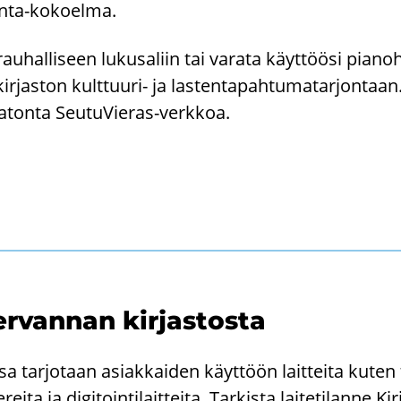
anta-​kokoelma.
u­hal­li­seen lu­kusa­liin tai va­ra­ta käyt­töö­si pia­no
r­jas­ton kulttuuri-​ ja las­ten­ta­pah­tu­ma­tar­jon­taan.
ga­ton­ta SeutuVieras-​verkkoa.
r­van­nan kir­jas­tos­ta
sa tar­jo­taan asiak­kai­den käyt­töön lait­tei­ta kuten t
rei­ta ja di­gi­toin­ti­lait­tei­ta. Tar­kis­ta lai­te­ti­lan­ne Ki