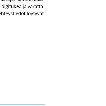
i­gi­tu­kea ja va­rat­ta­
yh­teys­tie­dot löy­ty­vät