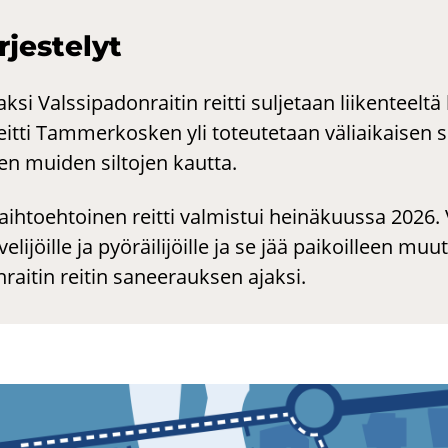
­jes­te­lyt
si Valssipadonraitin reitti suljetaan liikenteelt
itti Tammerkosken yli toteutetaan väliaikaisen sil
en muiden siltojen kautta.
aihtoehtoinen reitti valmistui heinäkuussa 2026. V
velijöille ja pyöräilijöille ja se jää paikoilleen m
raitin reitin saneerauksen ajaksi.