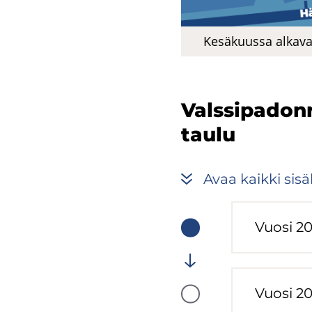
Ke­sä­kuus­sa al­ka­va
Vals­si­pa­don­
tau­lu
Avaa kaik­ki si­säl
Vuosi 2
Vaiheen
tila:
Meneillään
Vuosi 2
Vaiheen