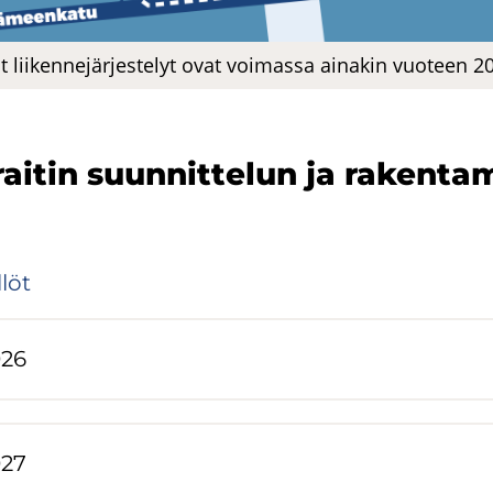
t lii­ken­ne­jär­jes­te­lyt ovat voi­mas­sa ai­na­kin vuo­teen 
rai­tin suun­nit­te­lun ja ra­ken­ta­
­löt
026
027