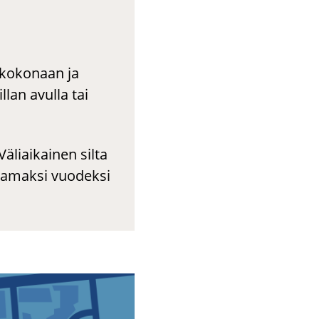
ä kokonaan ja
lan avulla tai
äliaikainen silta
uutamaksi vuodeksi