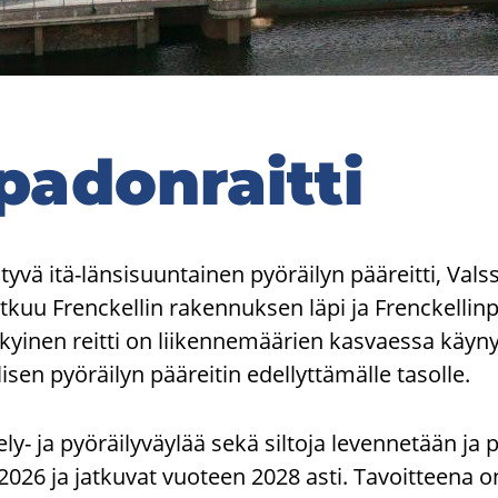
pa­don­rait­ti
vä itä-länsisuuntainen pyöräilyn pääreitti, Valssi
uu Frenckellin rakennuksen läpi ja Frenckellinp
yinen reitti on liikennemäärien kasvaessa käynyt 
sen pyöräilyn pääreitin edellyttämälle tasolle.
y- ja pyöräilyväylää sekä siltoja levennetään ja 
026 ja jatkuvat vuoteen 2028 asti. Tavoitteena on 