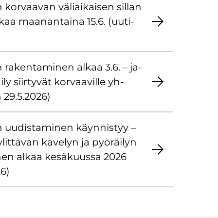
n kor­vaa­van vä­liai­kai­sen sil­lan
kaa maa­nan­tai­na 15.6. (uu­ti­
in ra­ken­ta­mi­nen alkaa 3.6. – ja­
­ly siir­ty­vät kor­vaa­vil­le yh­
en 29.5.2026)
in uu­dis­ta­mi­nen käyn­nis­tyy –
t­tä­vän kä­ve­lyn ja pyö­räi­lyn
i­nen alkaa ke­sä­kuus­sa 2026
26)