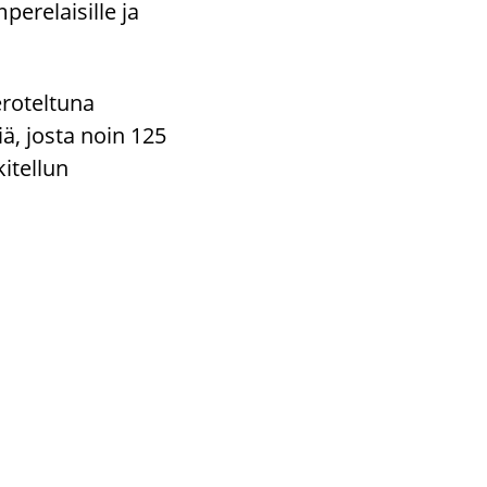
mperelaisille ja
eroteltuna
ä, josta noin 125
kitellun