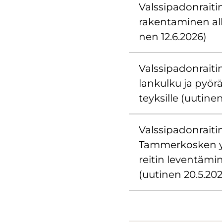
Vals­si­pa­don­rai­ti
ra­ken­ta­mi­nen al
nen 12.6.2026)
Vals­si­pa­don­rai­t
lan­kul­ku ja pyö­räi
teyk­sil­le (uu­ti­n
Vals­si­pa­don­rai­t
Tam­mer­kos­ken yli
rei­tin le­ven­tä­m
(uu­ti­nen 20.5.20