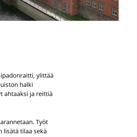
padonraitti, ylittää
uiston halki
ahtaaksi ja reittiä
parannetaan. Työt
lisätä tilaa sekä