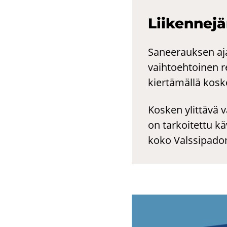
Lii­ken­ne­jär
Saneerauksen ajak
vaihtoehtoinen re
kiertämällä kosk
Kosken ylittävä v
on tarkoitettu kä
koko Valssipadon