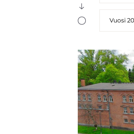
tila:
Tulossa
Vuosi 2
Vaiheen
tila:
Tulossa