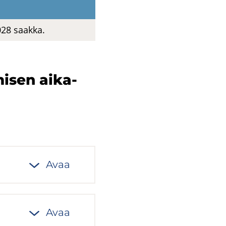
2028 saak­ka.
mi­sen ai­ka­
Avaa
Avaa