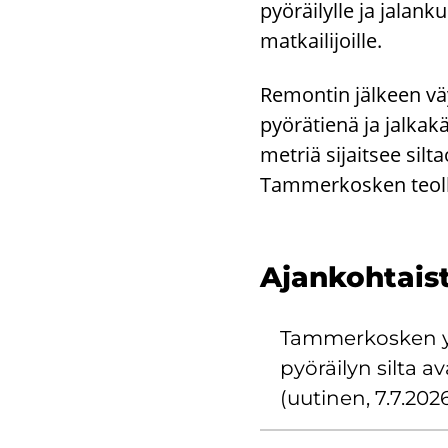
pyöräilylle ja jalanku
matkailijoille.
Remontin jälkeen väy
pyörätienä ja jalkak
metriä sijaitsee silt
Tammerkosken teoll
Ajan­koh­tais­
Tam­mer­kos­ken ylit
pyö­räi­lyn silta ava
(uu­ti­nen, 7.7.202