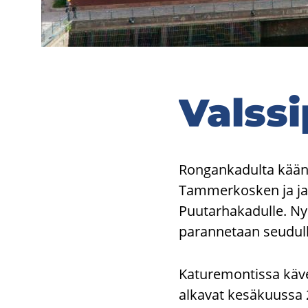
Vals­si­
Rongankadulta käänty
Tammerkosken ja jatk
Puutarhakadulle. Nyk
parannetaan seudulli
Katuremontissa kävel
alkavat kesäkuussa 2