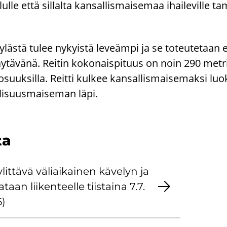
lulle että sillalta kansallismaisemaa ihaileville ta
lästä tulee nykyistä leveämpi ja se toteutetaan 
äytävänä. Reitin kokonaispituus on noin 290 metri
aosuuksilla. Reitti kulkee kansallismaisemaksi luo
isuusmaiseman läpi.
ta
­tä­vä vä­liai­kai­nen kä­ve­lyn ja
­taan lii­ken­teel­le tiis­tai­na 7.7.
6)