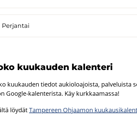
Per­jan­tai
ko kuu­kau­den ka­len­te­ri
o kuu­kau­den tie­dot au­kio­loa­jois­ta, pal­ve­luis­ta s
 Google-​kalenterista. Käy kurk­kaa­mas­sa!
l­tä löy­dät
Tam­pe­reen Oh­jaa­mon kuu­kausi­ka­len­t