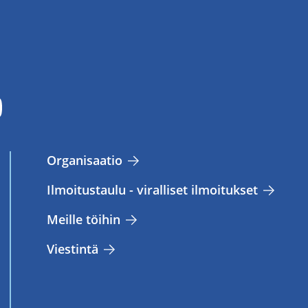
Or­ga­ni­saa­tio
Il­moi­tus­tau­lu - vi­ral­li­set il­moi­tuk­set
Meil­le töi­hin
Vies­tin­tä