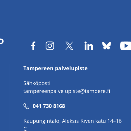
Tampereen palvelupiste
Sähköposti
tampereenpalvelupiste@tampere.fi
Puhelinnumero
041 730 8168
Kaupungintalo, Aleksis Kiven katu 14–16
C