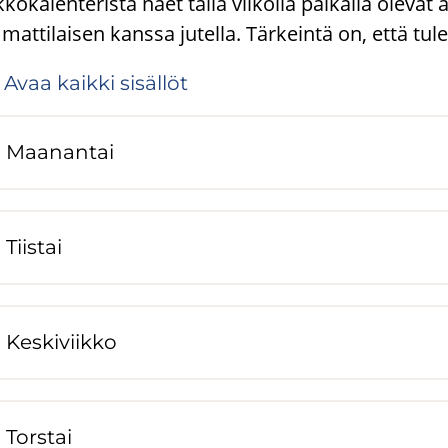
kkokalenterista näet tällä viikolla paikalla olevat
attilaisen kanssa jutella. Tärkeintä on, että tule
Avaa kaik­ki si­säl­löt
Maa­nan­tai
Tiis­tai
Kes­ki­viik­ko
Tors­tai