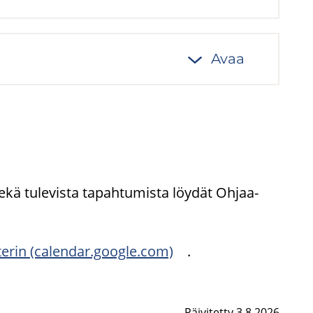
Avaa
ekä tu­le­vis­ta ta­pah­tu­mis­ta löy­dät Oh­jaa­
e­rin (ca­len­dar.google.com)
.
Päivitetty 3.8.2026