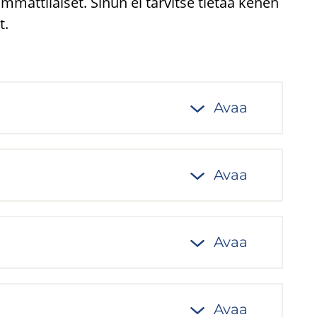
 ammattilaiset. Sinun ei tarvitse tietää kenen
t.
Avaa
Avaa
Avaa
Avaa