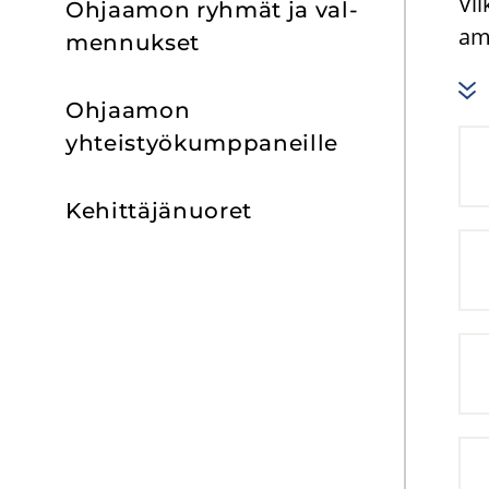
Vii
Oh­jaa­mon ryh­mät ja val­
amm
men­nuk­set
Oh­jaa­mon
yhteistyökump­paneille
Ke­hit­tä­jä­nuo­ret