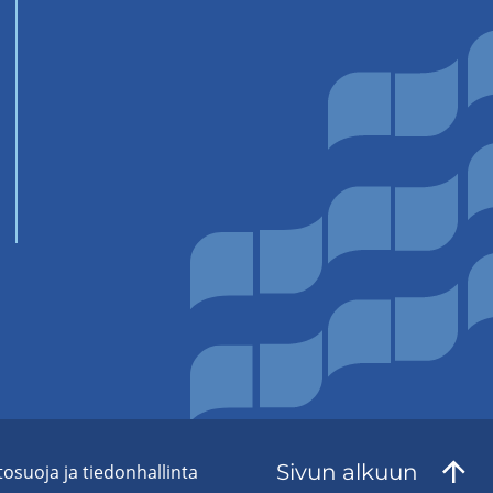
Sivun al­kuun
to­suo­ja ja tie­don­hal­lin­ta