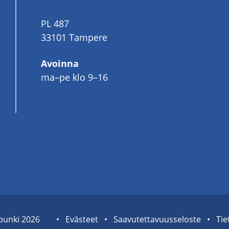
PL 487
33101 Tampere
Avoinna
ma–pe klo 9–16
pun­ki 2026
Sivuston
Eväs­teet
Saa­vu­tet­ta­vuus­se­los­te
Tie­