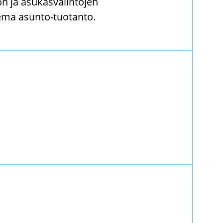
 ja asu­kas­va­lin­to­jen
­ke­ma asunto-​tuotanto.