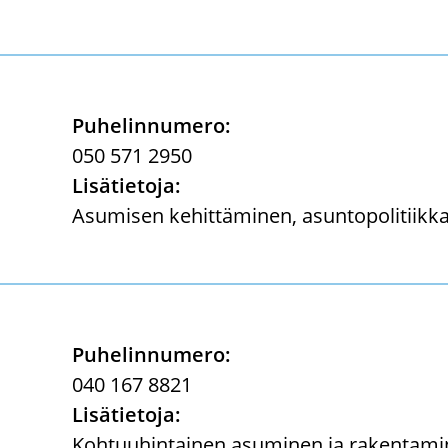
Pu­he­lin­nu­me­ro:
050 571 2950
Li­sä­tie­to­ja:
Asu­mi­sen ke­hit­tä­mi­nen, asun­to­po­li­tiik­ka
Pu­he­lin­nu­me­ro:
040 167 8821
Li­sä­tie­to­ja:
Koh­tuu­hin­tai­nen asu­mi­nen ja ra­ken­ta­mi