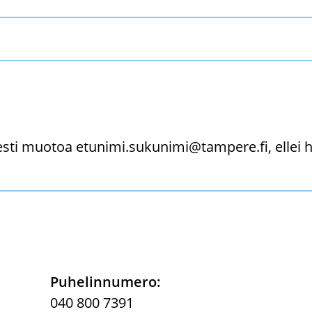
sesti muotoa
etunimi.sukunimi@tampere.fi
, ellei
Pu­he­lin­nu­me­ro:
040 800 7391