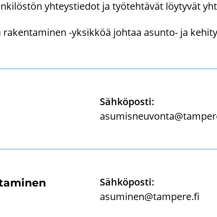
ki­lös­tön yh­teys­tie­dot ja työ­teh­tä­vät löy­ty­vät yh­t
ra­ken­ta­mi­nen -​yksikköä joh­taa asunto-​ ja ke­hi­tys
Säh­kö­pos­ti:
asu­mis­neu­von­ta@tam­pe­r
Säh­kö­pos­ti:
­ta­mi­nen
asu­mi­nen@tam­pe­re.fi