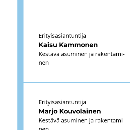
Eri­tyis­asian­tun­ti­ja
Kaisu Kam­mo­nen
Kes­tä­vä asu­mi­nen ja ra­ken­ta­mi­
nen
Eri­tyis­asian­tun­ti­ja
Marjo Kou­vo­lai­nen
Kes­tä­vä asu­mi­nen ja ra­ken­ta­mi­
nen