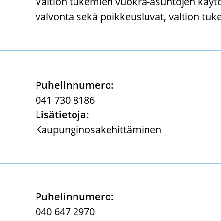
Val­tion tu­ke­mien vuokra-​asuntojen käy­tön
val­von­ta sekä poik­keus­lu­vat, val­tion tu
Pu­he­lin­nu­me­ro:
041 730 8186
Li­sä­tie­to­ja:
Kau­pun­gin­osa­ke­hit­tä­mi­nen
Pu­he­lin­nu­me­ro:
040 647 2970