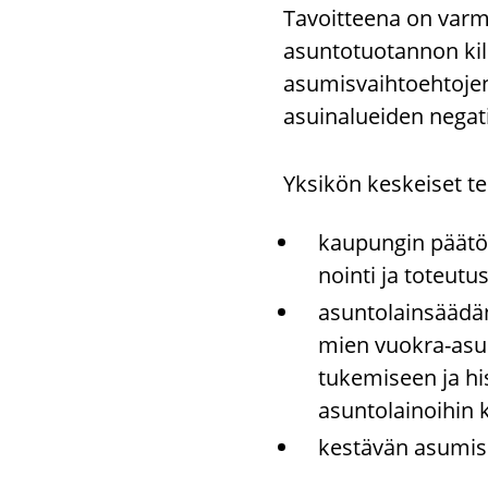
Tavoitteena on var
asuntotuotannon kil
asumisvaihtoehtojen
asuinalueiden negat
Yk­si­kön kes­kei­set te
kau­pun­gin pää­tök­
noin­ti ja to­teu­tu
asun­to­lain­sää­dä
mien vuokra-​asunto
tu­ke­mi­seen ja his
asun­to­lai­noi­hin 
kes­tä­vän asu­mi­s