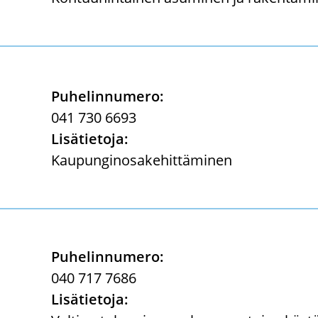
Pu­he­lin­nu­me­ro:
041 730 6693
Li­sä­tie­to­ja:
Kau­pun­gin­osa­ke­hit­tä­mi­nen
Pu­he­lin­nu­me­ro:
040 717 7686
Li­sä­tie­to­ja: