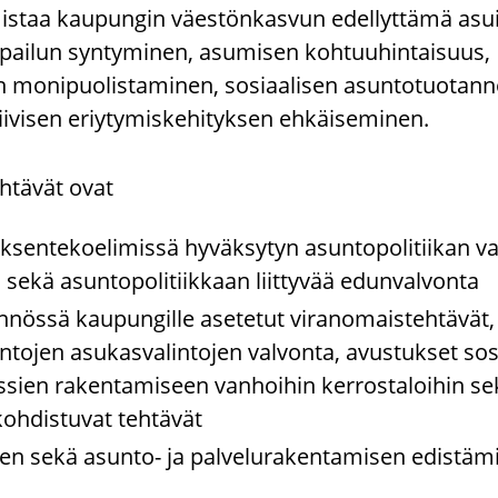
mistaa kaupungin väestönkasvun edellyttämä asu
pailun syntyminen, asumisen kohtuuhintaisuus,
 monipuolistaminen, sosiaalisen asuntotuotann
iivisen eriytymiskehityksen ehkäiseminen.
h­tä­vät ovat
sen­te­koe­li­mis­sä hy­väk­sy­tyn asun­to­po­li­tii­kan val
s sekä asun­to­po­li­tiik­kaan liit­ty­vää edun­val­von­ta
n­nös­sä kau­pun­gil­le ase­te­tut vi­ran­omais­teh­tä­vät
jen asu­kas­va­lin­to­jen val­von­ta, avus­tuk­set so­si
­sien ra­ken­ta­mi­seen van­hoi­hin ker­ros­ta­loi­hin sek
koh­dis­tu­vat teh­tä­vät
en sekä asunto-​ ja pal­ve­lu­ra­ken­ta­mi­sen edis­tä­m