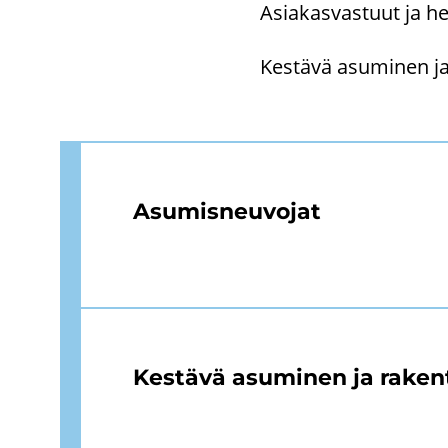
Asia­kas­vas­tuut ja hen­
Kes­tä­vä asu­mi­nen ja 
Asu­mis­neu­vo­jat
Kes­tä­vä asu­mi­nen ja ra­ken