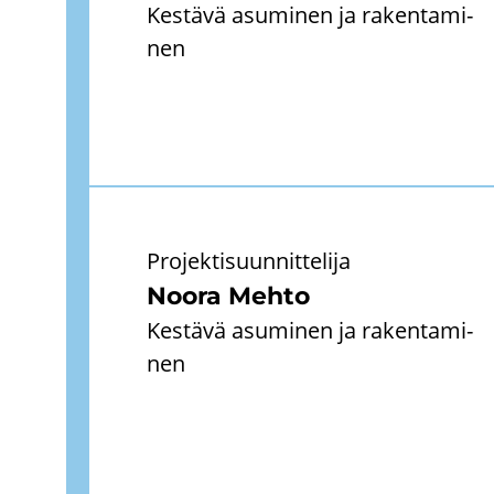
Kes­tä­vä asu­mi­nen ja ra­ken­ta­mi­
nen
Pro­jek­ti­suun­nit­te­li­ja
Noora Mehto
Kes­tä­vä asu­mi­nen ja ra­ken­ta­mi­
nen