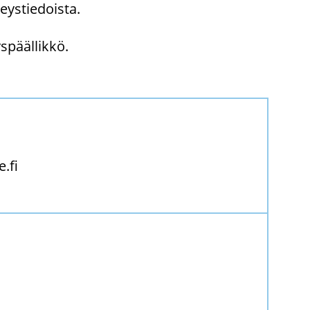
eys­tie­dois­ta.
­pääl­lik­kö.
e.fi