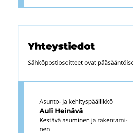
Yh­teys­tie­dot
Sähköpostiosoitteet ovat pääsääntöi
Asunto-​ ja ke­hi­tys­pääl­lik­kö
Auli Hei­nä­vä
Kes­tä­vä asu­mi­nen ja ra­ken­ta­mi­
nen