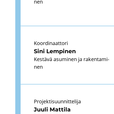
nen
Koor­di­naat­to­ri
Sini Lem­pi­nen
Kes­tä­vä asu­mi­nen ja ra­ken­ta­mi­
nen
Pro­jek­ti­suun­nit­te­li­ja
Juuli Mat­ti­la