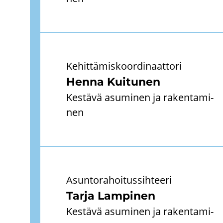
Ke­hit­tä­mis­koor­di­naat­to­ri
Henna Kui­tu­nen
Kes­tä­vä asu­mi­nen ja ra­ken­ta­mi­
nen
Asun­to­ra­hoi­tus­sih­tee­ri
Tarja Lam­pi­nen
Kes­tä­vä asu­mi­nen ja ra­ken­ta­mi­