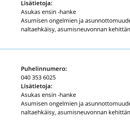
Li­sä­tie­to­ja:
Asu­kas ensin -​hanke
Asu­mi­sen on­gel­mien ja asunn­ot­to­muu­de
nal­taeh­käi­sy, asu­mis­neu­von­nan ke­hit­tä­
Pu­he­lin­nu­me­ro:
040 353 6025
Li­sä­tie­to­ja:
Asu­kas ensin -​hanke
Asu­mi­sen on­gel­mien ja asunn­ot­to­muu­de
nal­taeh­käi­sy, asu­mis­neu­von­nan ke­hit­tä­