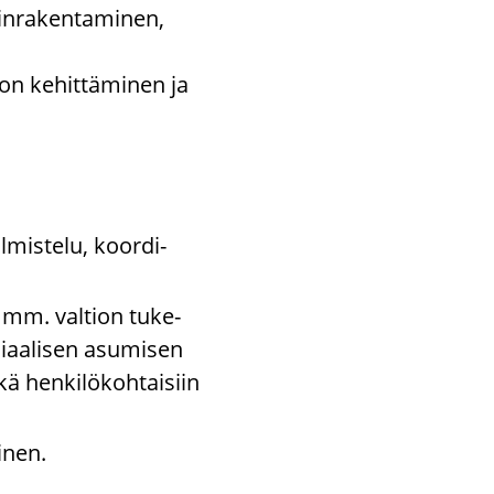
inrakentaminen,
on kehittäminen ja
­mis­te­lu, koor­di­
, mm. val­tion tu­ke­
­aa­li­sen asu­mi­sen
ä hen­ki­lö­koh­tai­siin
i­nen.