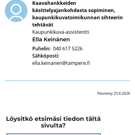
Kaavahankkeiden
käsittelyajankohdasta sopiminen,
kaupunkikuvatoimikunnan sihteerin
tehtävät
Kaupunkikuva-assistentti
Ella Kei­nä­nen
Puhelin:
040 617 5226
Sähköposti:
ella.keinanen@tampere.fi
Päivitetty 25.6.2026
Löysitkö etsimäsi tiedon tältä
sivulta?