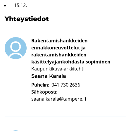
15.12.
Yh­teys­tie­dot
Rakentamishankkeiden
ennakkoneuvottelut ja
rakentamishankkeiden
käsittelyajankohdasta sopiminen
Kaupunkikuva-arkkitehti
Saana Ka­ra­la
Puhelin:
041 730 2636
Sähköposti:
saana.karala@tampere.fi