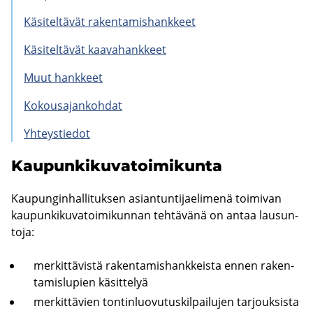
Kä­si­tel­tä­vät ra­ken­ta­mis­hank­keet
Kä­si­tel­tä­vät kaa­va­hank­keet
Muut hank­keet
Ko­kousa­jan­koh­dat
Yh­teys­tie­dot
Kau­pun­ki­ku­va­toi­mi­kun­ta
Kau­pun­gin­hal­li­tuk­sen asian­tun­ti­jae­li­me­nä toi­mi­van
kau­pun­ki­ku­va­toi­mi­kun­nan teh­tä­vä­nä on antaa lausun­
to­ja:
mer­kit­tä­vis­tä ra­ken­ta­mis­hank­keis­ta ennen ra­ken­
ta­mis­lu­pien kä­sit­te­lyä
mer­kit­tä­vien ton­tin­luo­vu­tus­kil­pai­lu­jen tar­jouk­sis­ta