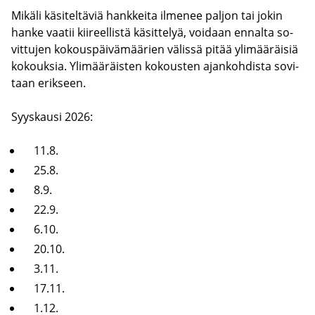
Mi­kä­li kä­si­tel­tä­viä hank­kei­ta il­me­nee pal­jon tai jokin
hanke vaa­tii kii­reel­lis­tä kä­sit­te­lyä, voi­daan en­nal­ta so­
vit­tu­jen ko­kous­päi­vä­mää­rien vä­lis­sä pitää yli­mää­räi­siä
ko­kouk­sia. Yli­mää­räis­ten ko­kous­ten ajan­koh­dis­ta so­vi­
taan erik­seen.
Syys­kausi 2026:
11.8.
25.8.
8.9.
22.9.
6.10.
20.10.
3.11.
17.11.
1.12.