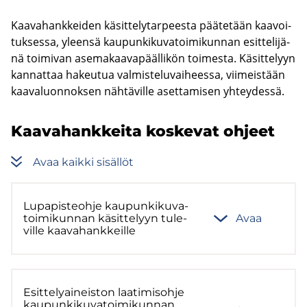
Kaa­va­hank­kei­den kä­sit­te­ly­tar­pees­ta pää­te­tään kaa­voi­
tuk­ses­sa, yleen­sä kau­pun­ki­ku­va­toi­mi­kun­nan esit­te­li­jä­
nä toi­mi­van ase­ma­kaa­va­pääl­li­kön toi­mes­ta. Kä­sit­te­lyyn
kan­nat­taa ha­keu­tua val­mis­te­lu­vai­hees­sa, vii­meis­tään
kaa­va­luon­nok­sen näh­tä­vil­le aset­ta­mi­sen yh­tey­des­sä.
Kaa­va­hank­kei­ta kos­ke­vat oh­jeet
Avaa kaik­ki si­säl­löt
Lu­pa­pis­teoh­je kau­pun­ki­ku­va­
toi­mi­kun­nan kä­sit­te­lyyn tu­le­
Avaa
vil­le kaa­va­hank­keil­le
Esit­te­ly­ai­neis­ton laa­ti­mis­oh­je
kau­pun­ki­ku­va­toi­mi­kun­nan