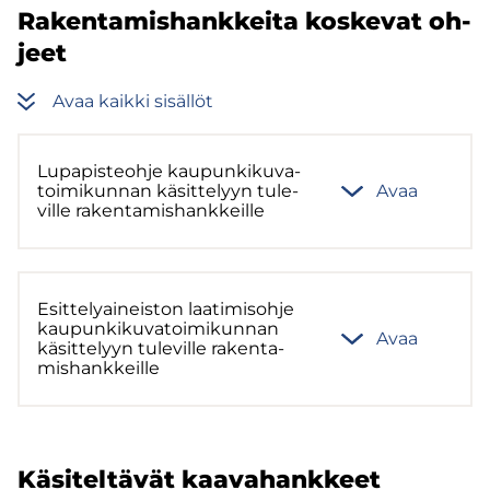
Ra­ken­ta­mis­hank­kei­ta kos­ke­vat oh­
jeet
Avaa kaik­ki si­säl­löt
Lu­pa­pis­teoh­je kau­pun­ki­ku­va­
toi­mi­kun­nan kä­sit­te­lyyn tu­le­
Avaa
vil­le ra­ken­ta­mis­hank­keil­le
Esit­te­ly­ai­neis­ton laa­ti­mis­oh­je
kau­pun­ki­ku­va­toi­mi­kun­nan
Avaa
kä­sit­te­lyyn tu­le­vil­le ra­ken­ta­
mis­hank­keil­le
Kä­si­tel­tä­vät kaa­va­hank­keet