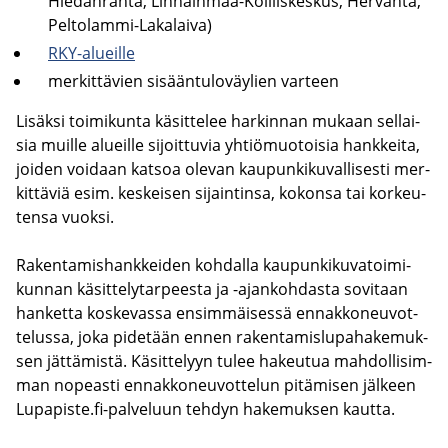
Hiedanranta, Linnainmaa-​Koilliskeskus, Her­van­ta,
Peltolammi-​Lakalaiva)
RKY-​alueille
mer­kit­tä­vien si­sään­tu­lo­väy­lien var­teen
Li­säk­si toi­mi­kun­ta kä­sit­te­lee har­kin­nan mu­kaan sel­lai­
sia muil­le alueil­le si­joit­tu­via yh­tiö­muo­toi­sia hank­kei­ta,
joi­den voi­daan kat­soa ole­van kau­pun­ki­ku­val­li­ses­ti mer­
kit­tä­viä esim. kes­kei­sen si­jain­tin­sa, ko­kon­sa tai kor­keu­
ten­sa vuok­si.
Ra­ken­ta­mis­hank­kei­den koh­dal­la kau­pun­ki­ku­va­toi­mi­
kun­nan kä­sit­te­ly­tar­pees­ta ja -​ajankohdasta so­vi­taan
han­ket­ta kos­ke­vas­sa en­sim­mäi­ses­sä en­nak­ko­neu­vot­
te­lus­sa, joka pi­de­tään ennen ra­ken­ta­mis­lu­pa­ha­ke­muk­
sen jät­tä­mis­tä. Kä­sit­te­lyyn tulee ha­keu­tua mah­dol­li­sim­
man no­peas­ti en­nak­ko­neu­vot­te­lun pi­tä­mi­sen jäl­keen
Lu­pa­pis­te.fi-​palveluun teh­dyn ha­ke­muk­sen kaut­ta.