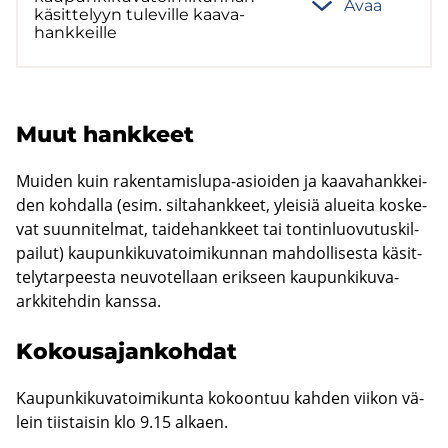
Avaa
kä­sit­te­lyyn tu­le­vil­le kaa­va­
hank­keil­le
Muut hank­keet
Mui­den kuin rakentamislupa-​asioiden ja kaa­va­hank­kei­
den koh­dal­la (esim. sil­ta­hank­keet, ylei­siä aluei­ta kos­ke­
vat suun­ni­tel­mat, tai­de­hank­keet tai ton­tin­luo­vu­tus­kil­
pai­lut) kau­pun­ki­ku­va­toi­mi­kun­nan mah­dol­li­ses­ta kä­sit­
te­ly­tar­pees­ta neu­vo­tel­laan erik­seen kaupunkikuva-​
arkkitehdin kans­sa.
Ko­kousa­jan­koh­dat
Kau­pun­ki­ku­va­toi­mi­kun­ta ko­koon­tuu kah­den vii­kon vä­
lein tiis­tai­sin klo 9.15 al­kaen.