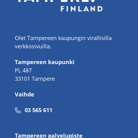
Olet Tampereen kaupungin virallisilla
verkkosivuilla.
Tampereen kaupunki
PL 487
33101 Tampere
Vaihde
Puhelinnumero
03 565 611
Tampereen palvelupiste