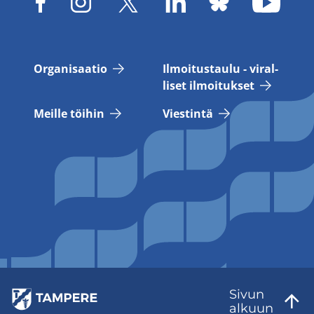
Or­ga­ni­saa­tio
Il­moi­tus­tau­lu - vi­ral­
li­set il­moi­tuk­set
Meil­le töi­hin
Vies­tin­tä
Sivun
al­kuun