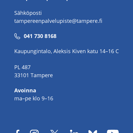
Sähköposti
tampereenpalvelupiste@tampere.fi
Puhelinnumero
041 730 8168
Kaupungintalo, Aleksis Kiven katu 14–16 C
PL 487
33101 Tampere
Avoinna
ma–pe klo 9–16