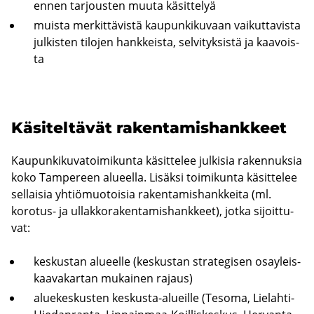
ennen tar­jous­ten muuta kä­sit­te­lyä
muis­ta mer­kit­tä­vis­tä kau­pun­ki­ku­vaan vai­kut­ta­vis­ta
jul­kis­ten ti­lo­jen hank­keis­ta, sel­vi­tyk­sis­tä ja kaa­vois­
ta
Kä­si­tel­tä­vät ra­ken­ta­mis­hank­keet
Kau­pun­ki­ku­va­toi­mi­kun­ta kä­sit­te­lee jul­ki­sia ra­ken­nuk­sia
koko Tam­pe­reen alu­eel­la. Li­säk­si toi­mi­kun­ta kä­sit­te­lee
sel­lai­sia yh­tiö­muo­toi­sia ra­ken­ta­mis­hank­kei­ta (ml.
korotus-​ ja ul­lak­ko­ra­ken­ta­mis­hank­keet), jotka si­joit­tu­
vat:
kes­kus­tan alu­eel­le (kes­kus­tan stra­te­gi­sen osay­leis­
kaa­va­kar­tan mu­kai­nen ra­jaus)
alue­kes­kus­ten keskusta-​alueille (Te­so­ma, Lielahti-​