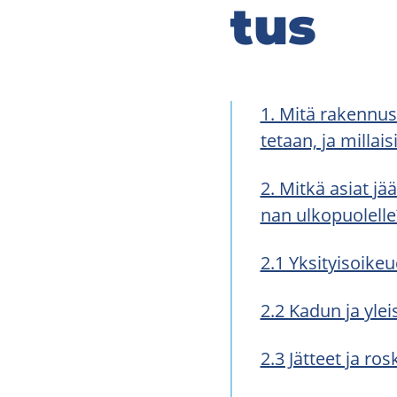
tus
1. Mitä ra­ken­nus­
te­taan, ja mil­lai­
2. Mitkä asiat jää­
nan ul­ko­puo­lel­le
2.1 Yk­si­tyi­soi­keu­
2.2 Kadun ja yleis
2.3 Jät­teet ja ros