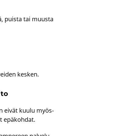
­tä, puis­ta tai muus­ta
u­rei­den kes­ken.
­to
taan eivät kuulu myös­
ät epä­koh­dat.
 Tam­pe­reen pal­ve­lu­