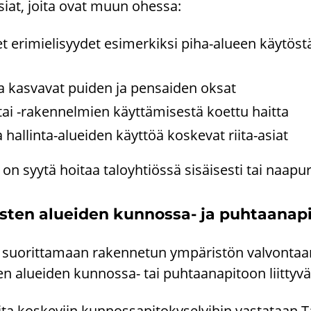
a-​asiat, joita ovat muun ohes­sa:
­set eri­mie­li­syy­det esi­mer­kik­si piha-​alueen käy­tös
ta kas­va­vat pui­den ja pen­sai­den oksat
n tai -​rakennelmien käyt­tä­mi­ses­tä koet­tu hait­ta
ka hallinta-​alueiden käyt­töä kos­ke­vat riita-​asiat
 on syytä hoi­taa ta­lo­yh­tiös­sä si­säi­ses­ti tai naa­p
s­ten aluei­den kunnossa-​ ja puh­taa­na­pi
 suo­rit­ta­maan ra­ken­ne­tun ym­pä­ris­tön val­von­
n aluei­den kunnossa-​ tai puh­taa­na­pi­toon liit­ty­v
i­ta kos­ke­viin kun­nos­sa­pi­to­ky­se­lyi­hin vas­ta­taan