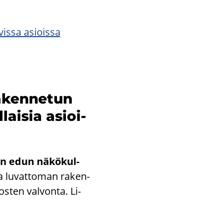
vis­sa asiois­sa
a­ken­ne­tun
­lai­sia asioi­
en edun nä­kö­kul­
a lu­vat­to­man ra­ken­
os­ten val­von­ta. Li­