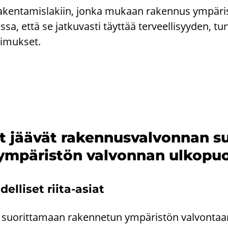
a­ken­ta­mis­la­kiin, jonka mu­kaan ra­ken­nus ym­pä­ris
­sa, että se jat­ku­vas­ti täyt­tää ter­veel­li­syy­den, tur
ti­muk­set.
 jää­vät ra­ken­nus­val­von­nan su
ym­pä­ris­tön val­von­nan ul­ko­puo­
­del­li­set riita-​asiat
suo­rit­ta­maan ra­ken­ne­tun ym­pä­ris­tön val­von­taan