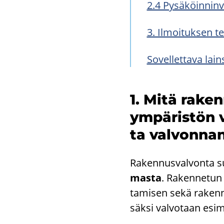
2.4 Py­sä­köin­nin­va
3. Il­moi­tuk­sen t
So­vel­let­ta­va lain
1. Mitä ra­ken
ym­pä­ris­tön v
ta val­von­nan
Ra­ken­nus­val­von­ta s
mas­ta
. Ra­ken­ne­tun
ta­mi­sen sekä ra­ken­nuk
säk­si val­vo­taan esi­m