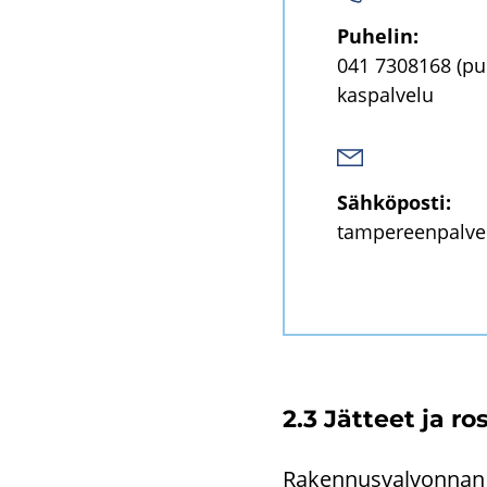
Pu­he­lin:
041 7308168
(pu
kas­pal­ve­lu
Säh­kö­pos­ti:
tam­pe­reen­pal­ve­
2.3 Jät­teet ja ro
Ra­ken­nus­val­von­nan