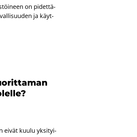
­töi­neen on pi­det­tä­
­val­li­suu­den ja käyt­
o­rit­ta­man
lel­le?
 eivät kuulu yk­si­tyi­