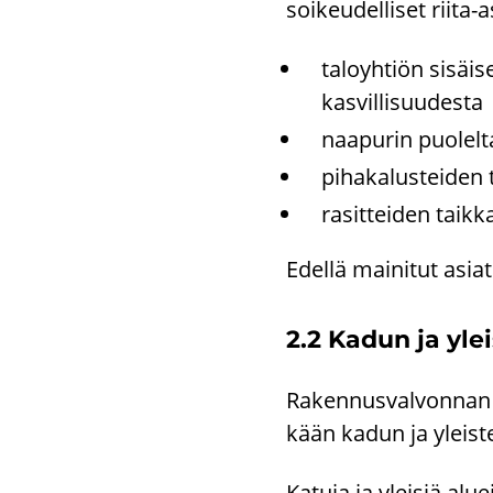
soi­keu­del­li­set riit
ta­lo­yh­tiön si­säi
kas­vil­li­suu­des­ta
naa­pu­rin puo­lel­
pi­ha­ka­lus­tei­de
ra­sit­tei­den taik­
Edel­lä mai­ni­tut asiat
2.2 Kadun ja ylei
Ra­ken­nus­val­von­nan
kään kadun ja yleis­te
Ka­tu­ja ja ylei­siä alue