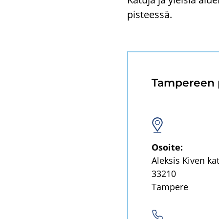
pis­tees­sä.
Tam­pe­reen pa
Osoi­te:
Alek­sis Kiven ka
33210
Tam­pe­re