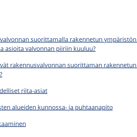
val­von­nan suo­rit­ta­mal­la ra­ken­ne­tun ym­pä­ris­tön 
sia asioi­ta val­von­nan pii­riin kuu­luu?
vät ra­ken­nus­val­von­nan suo­rit­ta­man ra­ken­ne­tun
?
del­li­set riita-​asiat
­ten aluei­den kunnossa-​ ja puh­taa­na­pi­to
­kaa­mi­nen