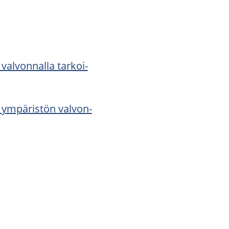
val­von­nal­la tar­koi­
 ym­pä­ris­tön val­von­