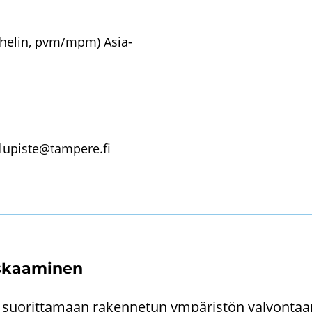
­he­lin, pvm/mpm) Asia­
lu­pis­te@tam­pe­re.fi
s­kaa­mi­nen
 suo­rit­ta­maan ra­ken­ne­tun ym­pä­ris­tön val­von­