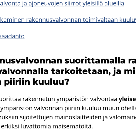
l­von­ta ja ajo­neu­vo­jen siir­rot ylei­sil­lä alueil­la
e­ke­mi­nen ra­ken­nus­val­von­nan toi­mi­val­taan kuu­lu­
­sää­dän­tö
­nus­val­von­nan suo­rit­ta­mal­la r
al­von­nal­la tar­koi­te­taan, ja mil
 pii­riin kuu­luu?
uo­rit­taa ra­ken­ne­tun ym­pä­ris­tön val­von­taa
ylei­s
 ym­pä­ris­tön val­von­nan pii­riin kuu­luu muun ohel­l
­siin si­joi­tet­tu­jen mai­nos­lait­tei­den ja va­lo­mai­n
er­kik­si lu­vat­to­mia mai­se­ma­töi­tä.