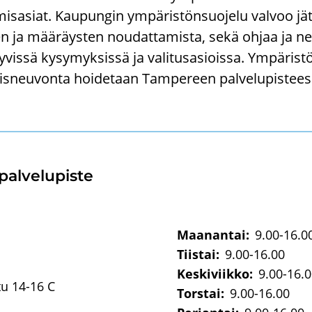
s­asiat. Kau­pun­gin ym­pä­ris­tön­suo­je­lu val­voo jä­te
ten ja mää­räys­ten nou­dat­ta­mis­ta, sekä ohjaa ja ne
y­vis­sä ky­sy­myk­sis­sä ja va­li­tus­asiois­sa. Ym­pä­ris­tö
eis­neu­von­ta hoi­de­taan Tam­pe­reen pal­ve­lu­pis­tees
l­ve­lu­pis­te
Maanantai:
9.00-16.0
Tiistai:
9.00-16.00
Keskiviikko:
9.00-16.
tu 14-16 C
Torstai:
9.00-16.00