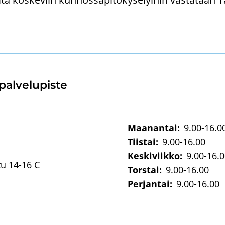
l­ve­lu­pis­te
Maanantai:
9.00-16.0
Tiistai:
9.00-16.00
Keskiviikko:
9.00-16.
tu 14-16 C
Torstai:
9.00-16.00
Perjantai:
9.00-16.00