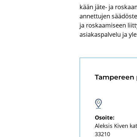
kään jäte- ja ros­kaa­mi
an­net­tu­jen sää­dös­
ja ros­kaa­mi­seen liit­t
asia­kas­pal­ve­lu ja yl
Tam­pe­reen pa
Osoi­te:
Alek­sis Kiven ka
33210