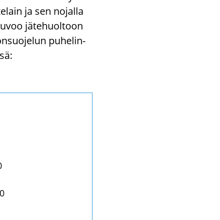
­lain ja sen no­jal­la
u­voo jä­te­huol­toon
n­suo­je­lun pu­he­li­n­
­sä:
0
00