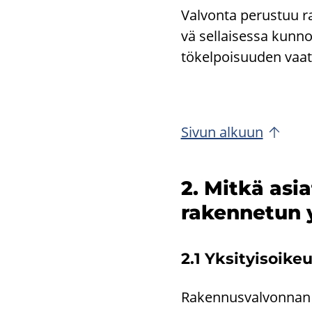
Val­von­ta pe­rus­tuu r
vä sel­lai­ses­sa kun­nos
tö­kel­poi­suu­den vaa­
Sivun al­kuun
2. Mitkä asiat
ra­ken­ne­tun 
2.1 Yk­si­tyi­soi­keu
Ra­ken­nus­val­von­nan 