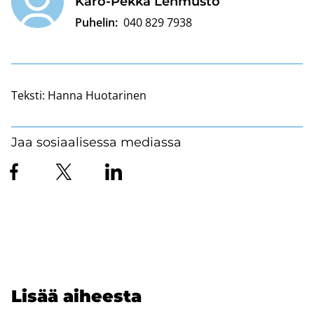
Karo-​Pekka Leh­mus­to
Puhelin:
040 829 7938
Teksti:
Hanna Huotarinen
Jaa sosiaalisessa mediassa
Lisää ai­hees­ta