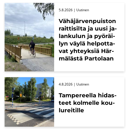
5.8.2026
| Uu­ti­nen
Vä­hä­jär­ven­puis­ton
rait­ti­sil­ta ja uusi ja­
lan­ku­lun ja pyö­räi­
lyn väylä hel­pot­ta­
vat yh­teyk­siä Här­
mä­läs­tä Par­to­laan
4.8.2026
| Uu­ti­nen
Tam­pe­reel­la hi­das­
teet kol­mel­le kou­
lu­rei­til­le