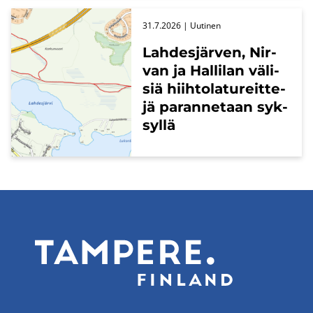
31.7.2026
| Uu­ti­nen
Lah­des­jär­ven, Nir­
van ja Hal­li­lan vä­li­
siä hiih­to­la­tu­reit­te­
jä pa­ran­ne­taan syk­
syl­lä