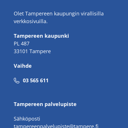
Olet Tampereen kaupungin virallisilla
verkkosivuilla.
Tampereen kaupunki
PL 487
33101 Tampere
Vaihde
Puhelinnumero
03 565 611
Tampereen palvelupiste
Sähköposti
tampereenpalvelupiste@tampere.fi