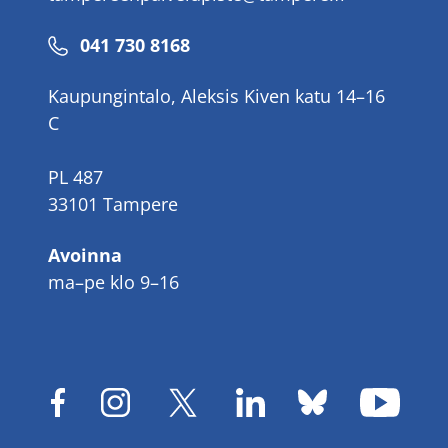
Puhelinnumero
041 730 8168
Kaupungintalo, Aleksis Kiven katu 14–16
C
PL 487
33101 Tampere
Avoinna
ma–pe klo 9–16