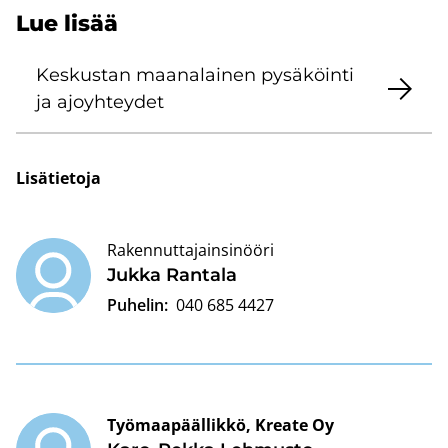
Lue lisää
Kes­kus­tan maa­na­lai­nen py­sä­köin­ti
ja ajo­yh­tey­det
Li­sä­tie­to­ja
Rakennuttajainsinööri
Jukka Ran­ta­la
Puhelin:
040 685 4427
Työmaapäällikkö, Kreate Oy