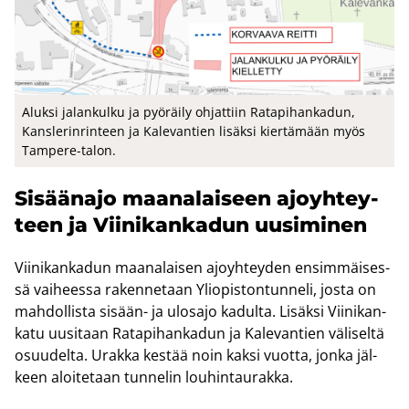
Aluk­si ja­lan­kul­ku ja pyö­räi­ly oh­jat­tiin Ra­ta­pi­han­ka­dun,
Kans­le­rin­rin­teen ja Ka­le­van­tien li­säk­si kier­tä­mään myös
Tampere-​talon.
Si­sään­ajo maa­na­lai­seen ajo­yh­tey­
teen ja Vii­ni­kan­ka­dun uusi­mi­nen
Vii­ni­kan­ka­dun maa­na­lai­sen ajo­yh­tey­den en­sim­mäi­ses­
sä vai­hees­sa ra­ken­ne­taan Yli­opis­ton­tun­ne­li, josta on
mah­dol­lis­ta sisään-​ ja ulos­ajo ka­dul­ta. Li­säk­si Vii­ni­kan­
ka­tu uusi­taan Ra­ta­pi­han­ka­dun ja Ka­le­van­tien vä­li­sel­tä
osuu­del­ta. Urak­ka kes­tää noin kaksi vuot­ta, jonka jäl­
keen aloi­te­taan tun­ne­lin lou­hin­tau­rak­ka.