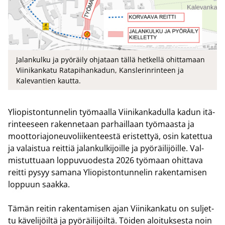
Jalankulku ja pyöräily ohjataan tällä hetkellä ohittamaan
Viinikankatu Ratapihankadun, Kanslerinrinteen ja
Kalevantien kautta.
Yli­opis­ton­tun­ne­lin työ­maal­la Vii­ni­kan­ka­dul­la kadun itä­
rin­tee­seen ra­ken­ne­taan par­hail­laan työ­maas­ta ja
moot­to­ria­jo­neu­vo­lii­ken­tees­tä eris­tet­tyä, osin ka­tet­tua
ja va­lais­tua reit­tiä ja­lan­kul­ki­joil­le ja pyö­räi­li­jöil­le. Val­
mis­tut­tu­aan lop­pu­vuo­des­ta 2026 työ­maan ohit­ta­va
reit­ti pysyy sa­ma­na Yli­opis­ton­tun­ne­lin ra­ken­ta­mi­sen
lop­puun saak­ka.
Tämän rei­tin ra­ken­ta­mi­sen ajan Vii­ni­kan­ka­tu on sul­jet­
tu kä­ve­li­jöil­tä ja pyö­räi­li­jöil­tä. Töi­den aloi­tuk­ses­ta noin