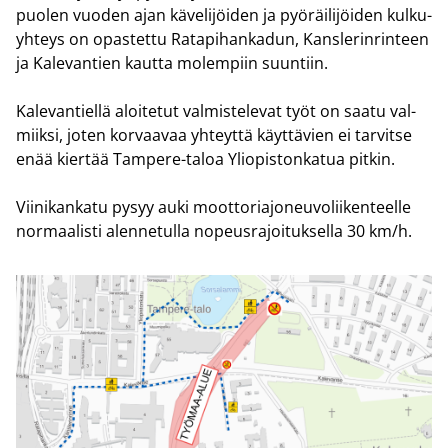
puo­len vuo­den ajan kä­ve­li­jöi­den ja pyö­räi­li­jöi­den kul­ku­
yh­teys on opas­tet­tu Ra­ta­pi­han­ka­dun, Kans­le­rin­rin­teen
ja Ka­le­van­tien kaut­ta mo­lem­piin suun­tiin.
Ka­le­van­tiel­lä aloi­te­tut val­mis­te­le­vat työt on saatu val­
miik­si, joten kor­vaa­vaa yh­teyt­tä käyt­tä­vien ei tar­vit­se
enää kier­tää Tampere-​taloa Yli­opis­ton­ka­tua pit­kin.
Vii­ni­kan­ka­tu pysyy auki moot­to­ria­jo­neu­vo­lii­ken­teel­le
nor­maa­lis­ti alen­ne­tul­la no­peus­ra­joi­tuk­sel­la 30 km/h.