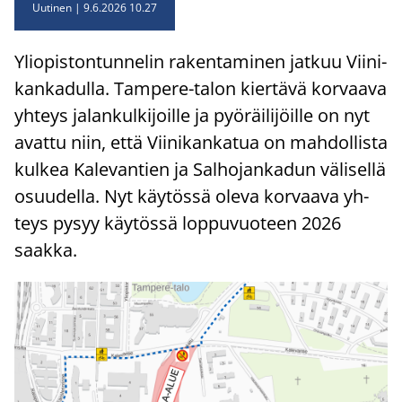
Uutinen
9.6.2026 10.27
Yli­opis­ton­tun­ne­lin ra­ken­ta­mi­nen jat­kuu Vii­ni­
kan­ka­dul­la. Tampere-​talon kier­tä­vä kor­vaa­va
yh­teys ja­lan­kul­ki­joil­le ja pyö­räi­li­jöil­le on nyt
avat­tu niin, että Vii­ni­kan­ka­tua on mah­dol­lis­ta
kul­kea Ka­le­van­tien ja Sal­ho­jan­ka­dun vä­li­sel­lä
osuu­del­la. Nyt käy­tös­sä oleva kor­vaa­va yh­
teys pysyy käy­tös­sä lop­pu­vuo­teen 2026
saak­ka.