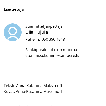
Li­sä­tie­to­ja
Suunnittelijaopettaja
Ulla Tu­ju­la
Puhelin:
050 390 4618
Sähköpostiosoite on muotoa
etunimi.sukunimi@tampere.fi
.
Teksti:
Anna-Katariina Maksimoff
Kuvat:
Anna-Katariina Maksimoff