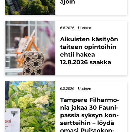
ajoin
6.8.2026
| Uu­ti­nen
Ai­kuis­ten kä­si­työn
tai­teen opin­toi­hin
ehtii hakea
12.8.2026 saak­ka
6.8.2026
| Uu­ti­nen
Tam­pe­re Fil­har­mo­
nia jakaa 30 Fau­ni­
pas­sia syk­syn kon­
sert­tei­hin – löydä
omasi Puis­to­kon­