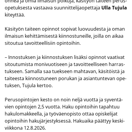
onnea ja omia il­mai­sun pol­ku­ja, kä­si­työn tai­teen pe­rus­
o­pe­tuk­ses­ta vas­taa­va suun­nit­te­li­jao­pet­ta­ja
Ulla Tu­ju­la
ki­teyt­tää.
Kä­si­työn tai­teen opin­not so­pi­vat luo­vuu­des­ta ja oman
il­mai­sun ke­hit­tä­mi­ses­tä kiin­nos­tu­neil­le, joil­la on aikaa
si­tou­tua ta­voit­teel­li­siin opin­toi­hin.
– In­nos­tuk­sen ja kiin­nos­tuk­sen li­säk­si opin­not vaa­ti­vat
si­tou­tu­mis­ta mo­ni­vuo­ti­seen ja ta­voit­teel­li­seen har­ras­
tuk­seen. Sa­mal­la saa tuek­seen mah­ta­van, kä­si­töis­tä ja
tai­tees­ta kiin­nos­tu­neen po­ru­kan ja asian­tun­te­van ope­
tuk­sen, Tu­ju­la ker­too.
Pe­rus­o­pin­to­jen kesto on noin neljä vuot­ta ja sy­ven­tä­
vien opin­to­jen 2,5 vuot­ta. Haku opin­toi­hin ta­pah­tuu
ha­ku­lo­mak­keel­la, ja työ­väen­opis­to ottaa opis­ke­li­jat
opin­toi­hin ha­ku­jär­jes­tyk­ses­sä. Ha­kuai­ka päät­tyy kes­ki­
viik­ko­na 12.8.2026.