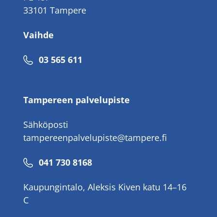
33101 Tampere
Vaihde
Puhelinnumero
03 565 611
Tampereen palvelupiste
Sähköposti
tampereenpalvelupiste@tampere.fi
Puhelinnumero
041 730 8168
Kaupungintalo, Aleksis Kiven katu 14–16
C