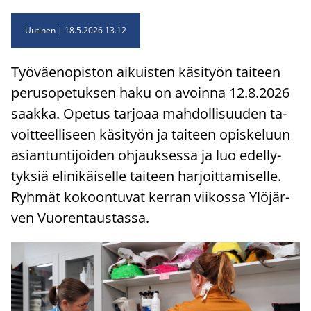
Uutinen
18.5.2026 13.12
Työ­väen­opis­ton ai­kuis­ten kä­si­työn tai­teen
pe­rus­o­pe­tuk­sen haku on avoin­na 12.8.2026
saak­ka. Ope­tus tar­jo­aa mah­dol­li­suu­den ta­
voit­teel­li­seen kä­si­työn ja tai­teen opis­ke­luun
asian­tun­ti­joi­den oh­jauk­ses­sa ja luo edel­ly­
tyk­siä eli­ni­käi­sel­le tai­teen har­joit­ta­mi­sel­le.
Ryh­mät ko­koon­tu­vat ker­ran vii­kos­sa Ylö­jär­
ven Vuo­ren­taus­tas­sa.