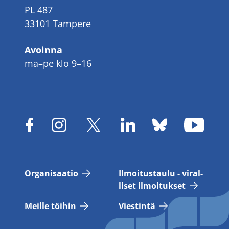
PL 487
33101 Tampere
Avoinna
ma–pe klo 9–16
Or­ga­ni­saa­tio
Il­moi­tus­tau­lu - vi­ral­
li­set il­moi­tuk­set
Meil­le töi­hin
Vies­tin­tä