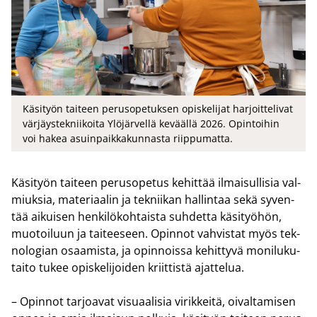
Käsityön taiteen perusopetuksen opiskelijat harjoittelivat
värjäystekniikoita Ylöjärvellä keväällä 2026. Opintoihin
voi hakea asuinpaikkakunnasta riippumatta.
Kä­si­työn tai­teen pe­rus­o­pe­tus ke­hit­tää il­mai­sul­li­sia val­
miuk­sia, ma­te­ri­aa­lin ja tek­nii­kan hal­lin­taa sekä sy­ven­
tää ai­kui­sen hen­ki­lö­koh­tais­ta suh­det­ta kä­si­työ­hön,
muo­toi­luun ja tai­tee­seen. Opin­not vah­vis­tat myös tek­
no­lo­gian osaa­mis­ta, ja opin­nois­sa ke­hit­ty­vä mo­ni­lu­ku­
tai­to tukee opis­ke­li­joi­den kriit­tis­tä ajat­te­lua.
– Opin­not tar­joa­vat vi­su­aa­li­sia vi­rik­kei­tä, oi­val­ta­mi­sen