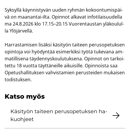
Syk­syl­lä käyn­nis­ty­vän uuden ryh­män ko­koon­tu­mis­päi­
vä on maanantai-​ilta. Opin­not al­ka­vat in­fo­ti­lai­suu­del­la
ma 24.8.2026 klo 17.15–20.15 Vuo­ren­taus­tan ylä­kou­lul­
la Ylö­jär­vel­lä.
Har­ras­ta­mi­sen li­säk­si kä­si­työn tai­teen pe­rus­o­pe­tuk­sen
opin­to­ja voi hyö­dyn­tää esi­mer­kik­si työtä tu­ke­va­na am­
ma­til­li­se­na täy­den­nys­kou­lu­tuk­se­na. Opin­not on tar­koi­
tet­tu 18 vuot­ta täyt­tä­neil­le ai­kui­sil­le. Opin­nois­ta saa
Ope­tus­hal­li­tuk­sen vah­vis­ta­mien pe­rus­tei­den mu­kai­sen
to­dis­tuk­sen.
Katso myös
Kä­si­työn tai­teen pe­rus­o­pe­tuk­sen ha­
kuoh­jeet