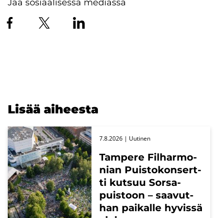
Jaa sosiaalisessa mediassa
Lisää ai­hees­ta
7.8.2026
| Uu­ti­nen
Tam­pe­re Fil­har­mo­
nian Puis­to­kon­sert­
ti kut­suu Sors­a­
puis­toon – saa­vut­
han pai­kal­le hy­vis­sä