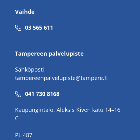
Vaihde
Puhelinnumero
03 565 611
Tampereen palvelupiste
Sähköposti
tampereenpalvelupiste@tampere.fi
Puhelinnumero
041 730 8168
Kaupungintalo, Aleksis Kiven katu 14–16
C
PL 487