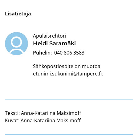
Li­sä­tie­to­ja
Apulaisrehtori
Heidi Sa­ra­mä­ki
Puhelin:
040 806 3583
Sähköpostiosoite on muotoa
etunimi.sukunimi@tampere.fi
.
Teksti:
Anna-Katariina Maksimoff
Kuvat:
Anna-Katariina Maksimoff