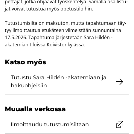
pet­ta­jat, jotka oh­jaa­vat työs­ken­te­lyä. Sa­mal­la osal­lis­tu­
jat voi­vat tu­tus­tua myös ope­tus­ti­loi­hin.
Tu­tus­tu­mi­sil­ta on mak­su­ton, mutta ta­pah­tu­maan täy­
tyy il­moit­tau­tua etu­kä­teen vii­meis­tään sun­nun­tai­na
17.5.2026. Ta­pah­tu­ma jär­jes­te­tään Sara Hildén -​
akatemian ti­lois­sa Koi­vis­ton­ky­läs­sä.
Katso myös
Tu­tus­tu Sara Hildén -​akatemiaan ja
ha­kuoh­jei­siin
Muu­al­la ver­kos­sa
Il­moit­tau­du tu­tus­tu­mi­sil­taan