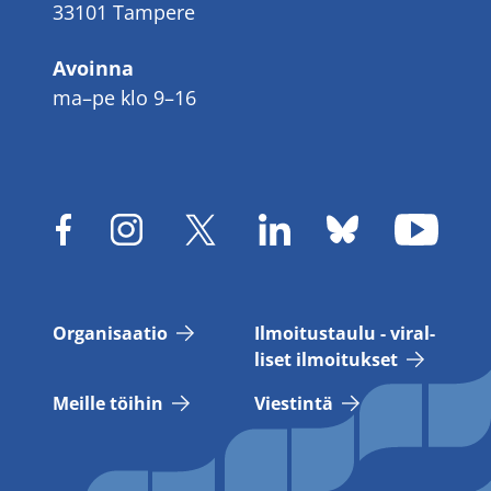
33101 Tampere
Avoinna
ma–pe klo 9–16
Or­ga­ni­saa­tio
Il­moi­tus­tau­lu - vi­ral­
li­set il­moi­tuk­set
Meil­le töi­hin
Vies­tin­tä