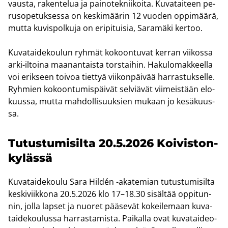
vaus­ta, ra­ken­te­lua ja pai­no­tek­nii­koi­ta. Ku­va­tai­teen pe­
rus­o­pe­tuk­ses­sa on kes­ki­mää­rin 12 vuo­den op­pi­mää­rä,
mutta ku­vis­pol­ku­ja on eri­pi­tui­sia, Sa­ra­mä­ki ker­too.
Ku­va­tai­de­kou­lun ryh­mät ko­koon­tu­vat ker­ran vii­kos­sa
arki-​iltoina maa­nan­tais­ta tors­tai­hin. Ha­ku­lo­mak­keel­la
voi erik­seen toi­voa tiet­tyä vii­kon­päi­vää har­ras­tuk­sel­le.
Ryh­mien ko­koon­tu­mis­päi­vät sel­viä­vät vii­meis­tään elo­
kuus­sa, mutta mah­dol­li­suuk­sien mu­kaan jo ke­sä­kuus­
sa.
Tu­tus­tu­mi­sil­ta 20.5.2026 Koi­vis­ton­
ky­läs­sä
Ku­va­tai­de­kou­lu Sara Hildén -​akatemian tu­tus­tu­mi­sil­ta
kes­ki­viik­ko­na 20.5.2026 klo 17–18.30 si­säl­tää op­pi­tun­
nin, jolla lap­set ja nuo­ret pää­se­vät ko­kei­le­maan ku­va­
tai­de­kou­lus­sa har­ras­ta­mis­ta. Pai­kal­la ovat ku­va­tai­deo­