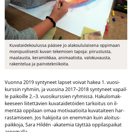
Kuvataidekoulussa pääsee jo alakoululaisena oppimaan
monipuolisesti kuvan tekemisen tapoja: piirustusta,
maalausta, keramiikkaa, animaatiota, valokuvausta,
rakentelua ja painotekniikoita.
Vuon­na 2019 syn­ty­neet lap­set voi­vat hakea 1. vuo­si­
kurs­sin ryh­miin, ja vuo­si­na 2017–2018 syn­ty­neet va­pail­
le pai­koil­le 2.–3. vuo­si­kurs­sien ryh­mis­sä. Ha­ku­lo­mak­
kee­seen lii­tet­tä­vien ku­va­tai­de­töi­den tar­koi­tus on il­
men­tää op­pi­laan omaa mo­ti­vaa­tioi­ta ku­va­tai­teen har­
ras­ta­mi­seen. Jos ha­ki­joi­ta on enem­män kuin aloi­tus­
paik­ko­ja, Sara Hildén -​akatemia täyt­tää op­pi­las­pai­kat
ar­po­mal­la.