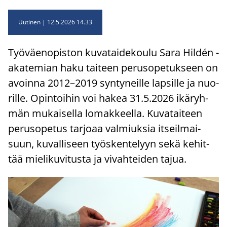
Uutinen
12.5.2026 14.33
Työ­väen­opis­ton ku­va­tai­de­kou­lu Sara Hildén -​
akatemian haku tai­teen pe­rus­o­pe­tuk­seen on
avoin­na 2012–2019 syn­ty­neil­le lap­sil­le ja nuo­
ril­le. Opin­toi­hin voi hakea 31.5.2026 ikä­ryh­
män mu­kai­sel­la lo­mak­keel­la. Ku­va­tai­teen
pe­rus­o­pe­tus tar­jo­aa val­miuk­sia it­seil­mai­
suun, ku­val­li­seen työs­ken­te­lyyn sekä ke­hit­
tää mie­li­ku­vi­tus­ta ja vi­vah­tei­den tajua.