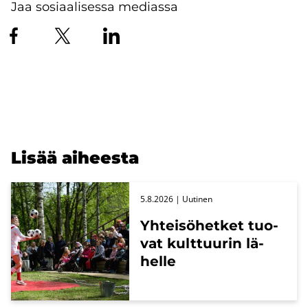
Jaa sosiaalisessa mediassa
Lisää ai­hees­ta
5.8.2026
| Uu­ti­nen
Yh­tei­sö­het­ket tuo­
vat kult­tuu­rin lä­
hel­le