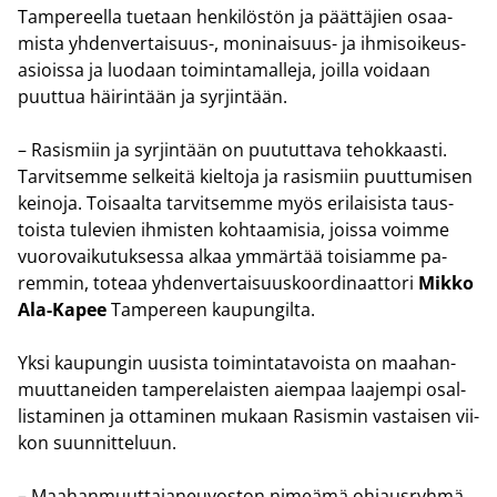
Tam­pe­reel­la tue­taan hen­ki­lös­tön ja päät­tä­jien osaa­
mis­ta yhdenvertaisuus-​, moninaisuus-​ ja ih­mi­soi­keus­
asiois­sa ja luo­daan toi­min­ta­mal­le­ja, joil­la voi­daan
puut­tua häi­rin­tään ja syr­jin­tään.
– Ra­sis­miin ja syr­jin­tään on puu­tut­ta­va te­hok­kaas­ti.
Tar­vit­sem­me sel­kei­tä kiel­to­ja ja ra­sis­miin puut­tu­mi­sen
kei­no­ja. Toi­saal­ta tar­vit­sem­me myös eri­lai­sis­ta taus­
tois­ta tu­le­vien ih­mis­ten koh­taa­mi­sia, jois­sa voim­me
vuo­ro­vai­ku­tuk­ses­sa alkaa ym­mär­tää toi­siam­me pa­
rem­min, to­te­aa yh­den­ver­tai­suus­koor­di­naat­to­ri
Mikko
Ala-​Kapee
Tam­pe­reen kau­pun­gil­ta.
Yksi kau­pun­gin uusis­ta toi­min­ta­ta­vois­ta on maa­han­
muut­ta­nei­den tam­pe­re­lais­ten ai­em­paa laa­jem­pi osal­
lis­ta­mi­nen ja ot­ta­mi­nen mu­kaan Ra­sis­min vas­tai­sen vii­
kon suun­nit­te­luun.
– Maa­han­muut­ta­ja­neu­vos­ton ni­meä­mä oh­jaus­ryh­mä