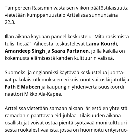
Tam­pe­reen Ra­sis­min vas­tai­sen vii­kon pää­tös­ti­lai­suut­ta
vie­te­tään kump­pa­nuus­ta­lo Art­te­lis­sa sun­nun­tai­na
22.3.
Illan ai­ka­na käy­dään pa­nee­li­kes­kus­te­lu ”Mitä ra­sis­mis­ta
tu­li­si tie­tää”. Ai­hees­ta kes­kus­te­le­vat
Lama Kour­di
,
Aman­deep Singh
ja
Saara Par­ta­nen
, joil­la kai­kil­la on
ko­ke­mus­ta elä­mi­ses­tä kah­den kult­tuu­rin vä­lis­sä.
Suo­mek­si ja englan­nik­si käy­tä­vää kes­kus­te­lua juon­ta­
vat pa­ko­lais­tut­ki­muk­seen eri­kois­tu­nut väi­tös­kir­ja­tut­ki­ja
Fath E Mu­been
ja kau­pun­gin yh­den­ver­tai­suus­koor­di­
naat­to­ri Mikko Ala-​Kapee.
Art­te­lis­sa vie­te­tään sa­maan ai­kaan jär­jes­tö­jen yh­teis­tä
ra­ma­da­nin päät­tä­vää eid-​juhlaa. Ti­lai­suu­den ai­ka­na
osal­lis­tu­jat voi­vat ostaa pien­tä syö­tä­vää mo­ni­kult­tuu­ri­
ses­ta ruo­ka­fes­ti­vaa­lis­ta, jossa on huo­mioi­tu eri­tyis­ruo­