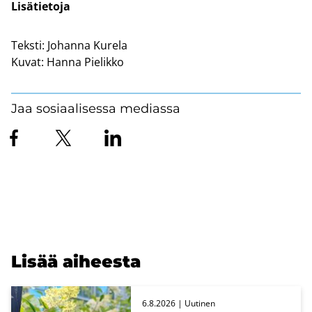
Li­sä­tie­to­ja
Teksti:
Johanna Kurela
Kuvat:
Hanna Pielikko
Jaa sosiaalisessa mediassa
Lisää ai­hees­ta
6.8.2026
| Uu­ti­nen