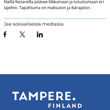
Näil­lä fes­ta­reil­la pää­see liik­ku­maan ja tu­tus­tu­maan eri
la­jei­hin. Ta­pah­tu­ma on mak­su­ton ja ikä­ra­ja­ton.
Jaa sosiaalisessa mediassa