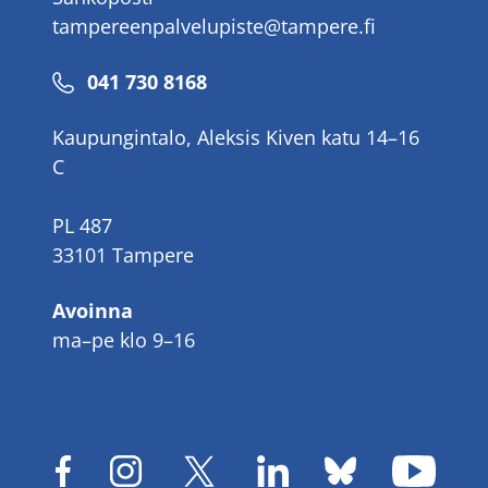
tampereenpalvelupiste@tampere.fi
Puhelinnumero
041 730 8168
Kaupungintalo, Aleksis Kiven katu 14–16
C
PL 487
33101 Tampere
Avoinna
ma–pe klo 9–16