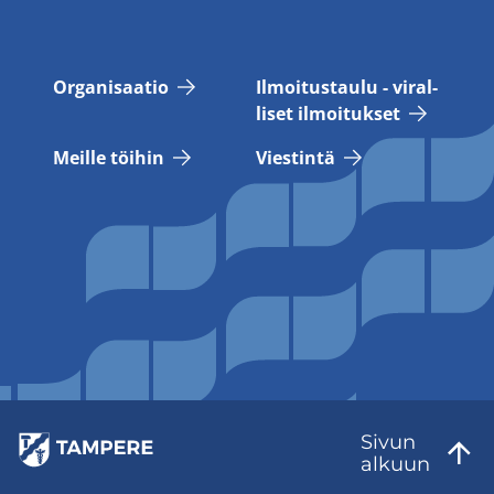
Or­ga­ni­saa­tio
Il­moi­tus­tau­lu - vi­ral­
li­set il­moi­tuk­set
Meil­le töi­hin
Vies­tin­tä
Sivun
al­kuun