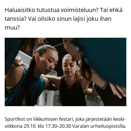
Ha­luai­sit­ko tu­tus­tua voi­mis­te­luun? Tai ehkä
tans­sia? Vai oli­si­ko sinun la­ji­si joku ihan
muu?
Sport­fest on liik­ku­mi­sen fes­ta­ri, joka jär­jes­te­tään kes­ki­
viik­ko­na 29.10. klo 17.30–20.30 Va­ra­lan ur­hei­luo­pis­tol­la.