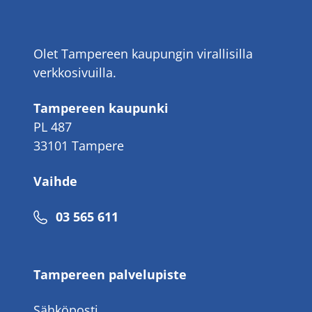
Olet Tampereen kaupungin virallisilla
verkkosivuilla.
Tampereen kaupunki
PL 487
33101 Tampere
Vaihde
Puhelinnumero
03 565 611
Tampereen palvelupiste
Sähköposti