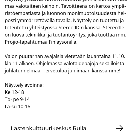
maa va­lo­tai­teen kei­noin. Ta­voit­tee­na on ker­toa ym­pä­
ris­tö­em­pa­tias­ta ja luon­non mo­ni­muo­toi­suu­des­ta hel­
pos­ti ym­mär­ret­tä­väl­lä ta­val­la. Näyt­te­ly on tuo­tet­tu ja
to­teu­tet­tu yh­teis­työs­sä Ste­reo:ID:n kans­sa. Ste­reo:ID
on luova tekniikka-​ ja tuo­tan­to­y­ri­tys, joka tuot­taa mm.
Projio-​tapahtumaa Fin­lay­so­nil­la.
Valon puu­tar­han ava­jai­sia vie­te­tään lau­an­tai­na 11.10.
klo 11 al­kaen. Oh­jel­mas­sa va­lo­tai­de­pa­jo­ja sekä ilois­ta
juh­la­tun­nel­maa! Ter­ve­tu­loa juh­li­maan kans­sam­me!
Näyt­te­ly avoin­na:
Ke 12-18
To- pe 9-14
La-su 10-16
Las­ten­kult­tuu­ri­kes­kus Rulla