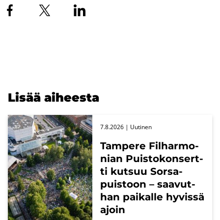
Lisää ai­hees­ta
7.8.2026
| Uu­ti­nen
Tam­pe­re Fil­har­mo­
nian Puis­to­kon­sert­
ti kut­suu Sors­a­
puis­toon – saa­vut­
han pai­kal­le hy­vis­sä
ajoin