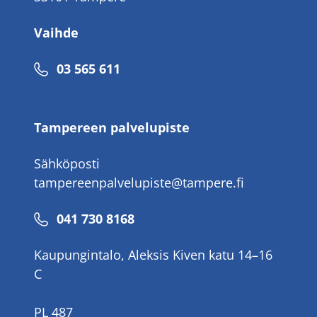
Vaihde
Puhelinnumero
03 565 611
Tampereen palvelupiste
Sähköposti
tampereenpalvelupiste@tampere.fi
Puhelinnumero
041 730 8168
Kaupungintalo, Aleksis Kiven katu 14–16
C
PL 487