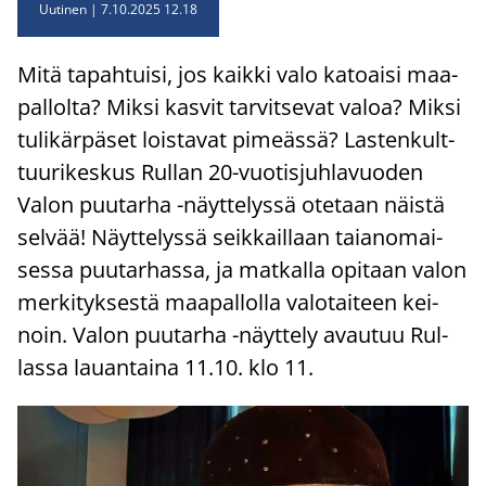
Uutinen
7.10.2025 12.18
Mitä ta­pah­tui­si, jos kaik­ki valo ka­toai­si maa­
pal­lol­ta? Miksi kas­vit tar­vit­se­vat valoa? Miksi
tu­li­kär­pä­set lois­ta­vat pi­meäs­sä? Las­ten­kult­
tuu­ri­kes­kus Rul­lan 20-​vuotisjuhlavuoden
Valon puu­tar­ha -​näyttelyssä ote­taan näis­tä
sel­vää! Näyt­te­lys­sä seik­kail­laan tai­an­omai­
ses­sa puu­tar­has­sa, ja mat­kal­la opi­taan valon
mer­ki­tyk­ses­tä maa­pal­lol­la va­lo­tai­teen kei­
noin. Valon puu­tar­ha -​näyttely avau­tuu Rul­
las­sa lau­an­tai­na 11.10. klo 11.