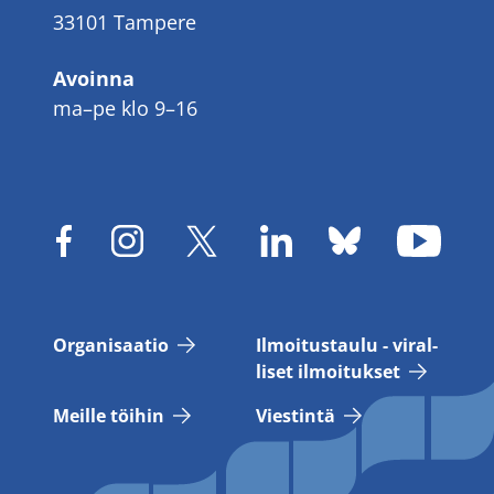
33101 Tampere
Avoinna
ma–pe klo 9–16
Or­ga­ni­saa­tio
Il­moi­tus­tau­lu - vi­ral­
li­set il­moi­tuk­set
Meil­le töi­hin
Vies­tin­tä