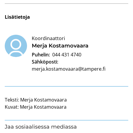
Li­sä­tie­to­ja
Koordinaattori
Merja Kos­ta­mo­vaa­ra
Puhelin:
044 431 4740
Sähköposti:
merja.kostamovaara@tampere.fi
Teksti:
Merja Kostamovaara
Kuvat:
Merja Kostamovaara
Jaa sosiaalisessa mediassa