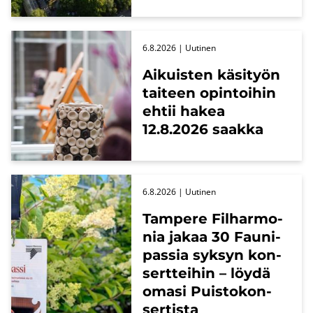
6.8.2026
| Uu­ti­nen
Ai­kuis­ten kä­si­työn
tai­teen opin­toi­hin
ehtii hakea
12.8.2026 saak­ka
6.8.2026
| Uu­ti­nen
Tam­pe­re Fil­har­mo­
nia jakaa 30 Fau­ni­
pas­sia syk­syn kon­
sert­tei­hin – löydä
omasi Puis­to­kon­
ser­tis­ta