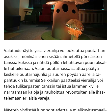
Va­lo­tai­de­näyt­te­lys­sä vie­rai­li­ja voi pu­keu­tua puu­tar­han
asu­kik­si, mön­kiä sie­nen si­sään, ih­me­tel­lä pör­riäis­ten
tans­sia ku­kis­sa ja nähdä pöl­lön le­hah­ta­van puun ok­sal­
le hu­hui­le­maan. Valon puu­tar­has­sa saat­taa pää­tyä
kes­kel­le puu­tar­ha­juh­lia ja suu­ren pöy­dän ää­rel­lä ta­
pah­tuu­kin kum­mia! Seik­kai­lun päät­teek­si vie­rai­li­ja voi
tehdä tu­li­kär­päs­ten tans­sin tai istua lam­men ki­vil­le
nar­raa­maan ka­lo­ja ja rau­hoit­tua re­von­tul­ten alle ihas­
te­le­maan eri­lai­sia vä­re­jä.
Näyt­te­ly yh­dis­tää luon­non­tie­det­tä ja mie­li­ku­vi­tus­maa­il­