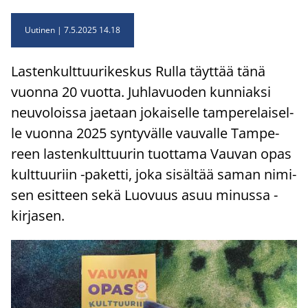
Uutinen
7.5.2025 14.18
Las­ten­kult­tuu­ri­kes­kus Rulla täyt­tää tänä
vuon­na 20 vuot­ta. Juh­la­vuo­den kun­niak­si
neu­vo­lois­sa jae­taan jo­kai­sel­le tam­pe­re­lai­sel­
le vuon­na 2025 syn­ty­väl­le vau­val­le Tam­pe­
reen las­ten­kult­tuu­rin tuot­ta­ma Vau­van opas
kult­tuu­riin -​paketti, joka si­säl­tää saman ni­mi­
sen esit­teen sekä Luo­vuus asuu mi­nus­sa -​
kirjasen.