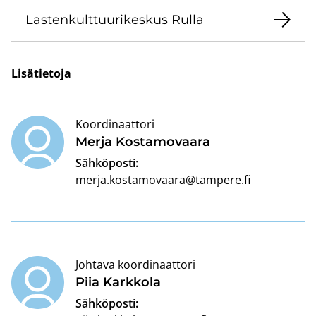
Las­ten­kult­tuu­ri­kes­kus Rulla
Li­sä­tie­to­ja
Koordinaattori
Merja Kos­ta­mo­vaa­ra
Sähköposti:
merja.kostamovaara@tampere.fi
Johtava koordinaattori
Piia Kark­ko­la
Sähköposti: