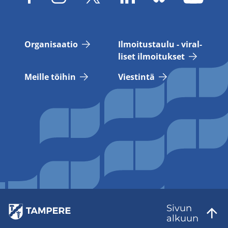
Or­ga­ni­saa­tio
Il­moi­tus­tau­lu - vi­ral­
li­set il­moi­tuk­set
Meil­le töi­hin
Vies­tin­tä
Sivun
al­kuun