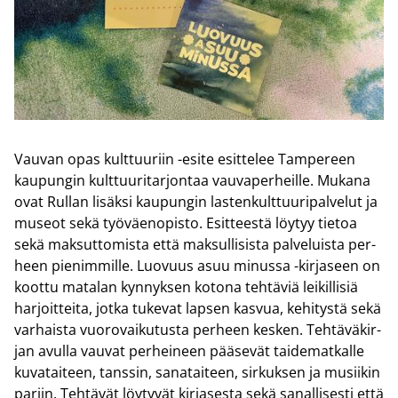
Vau­van opas kult­tuu­riin -​esite esit­te­lee Tam­pe­reen
kau­pun­gin kult­tuu­ri­tar­jon­taa vau­va­per­heil­le. Mu­ka­na
ovat Rul­lan li­säk­si kau­pun­gin las­ten­kult­tuu­ri­pal­ve­lut ja
museot sekä työ­väen­opis­to. Esit­tees­tä löy­tyy tie­toa
sekä mak­sut­to­mis­ta että mak­sul­li­sis­ta pal­ve­luis­ta per­
heen pie­nim­mil­le. Luo­vuus asuu mi­nus­sa -​kirjaseen on
koot­tu ma­ta­lan kyn­nyk­sen ko­to­na teh­tä­viä lei­kil­li­siä
har­joit­tei­ta, jotka tu­ke­vat lap­sen kas­vua, ke­hi­tys­tä sekä
var­hais­ta vuo­ro­vai­ku­tus­ta per­heen kes­ken. Teh­tä­vä­kir­
jan avul­la vau­vat per­hei­neen pää­se­vät tai­de­mat­kal­le
ku­va­tai­teen, tans­sin, sa­na­tai­teen, sir­kuk­sen ja musii­kin
pa­riin. Teh­tä­vät löy­ty­vät kir­ja­ses­ta sekä sa­nal­li­ses­ti että