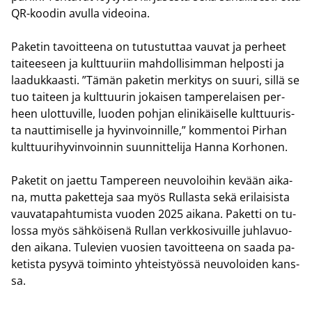
QR-​koodin avul­la vi­deoi­na.
Pa­ke­tin ta­voit­tee­na on tu­tus­tut­taa vau­vat ja per­heet
tai­tee­seen ja kult­tuu­riin mah­dol­li­sim­man hel­pos­ti ja
laa­duk­kaas­ti. ”Tämän pa­ke­tin mer­ki­tys on suuri, sillä se
tuo tai­teen ja kult­tuu­rin jo­kai­sen tam­pe­re­lai­sen per­
heen ulot­tu­vil­le, luo­den poh­jan eli­ni­käi­sel­le kult­tuu­ris­
ta naut­ti­mi­sel­le ja hy­vin­voin­nil­le,” kom­men­toi Pir­han
kult­tuu­ri­hy­vin­voin­nin suun­nit­te­li­ja Hanna Kor­ho­nen.
Pa­ke­tit on jaet­tu Tam­pe­reen neu­vo­loi­hin ke­vään ai­ka­
na, mutta pa­ket­te­ja saa myös Rul­las­ta sekä eri­lai­sis­ta
vau­va­ta­pah­tu­mis­ta vuo­den 2025 ai­ka­na. Pa­ket­ti on tu­
los­sa myös säh­köi­se­nä Rul­lan verk­ko­si­vuil­le juh­la­vuo­
den ai­ka­na. Tu­le­vien vuo­sien ta­voit­tee­na on saada pa­
ke­tis­ta py­sy­vä toi­min­to yh­teis­työs­sä neu­vo­loi­den kans­
sa.