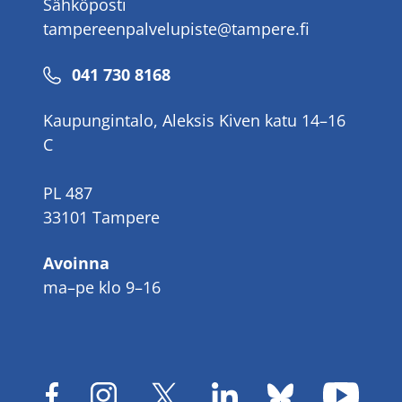
Sähköposti
tampereenpalvelupiste@tampere.fi
Puhelinnumero
041 730 8168
Kaupungintalo, Aleksis Kiven katu 14–16
C
PL 487
33101 Tampere
Avoinna
ma–pe klo 9–16