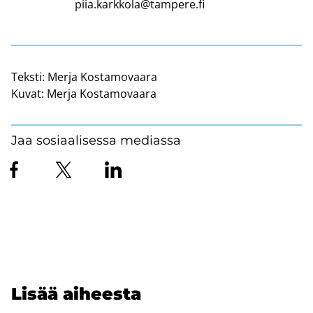
piia.karkkola@tampere.fi
Teksti:
Merja Kostamovaara
Kuvat:
Merja Kostamovaara
Jaa sosiaalisessa mediassa
Lisää ai­hees­ta