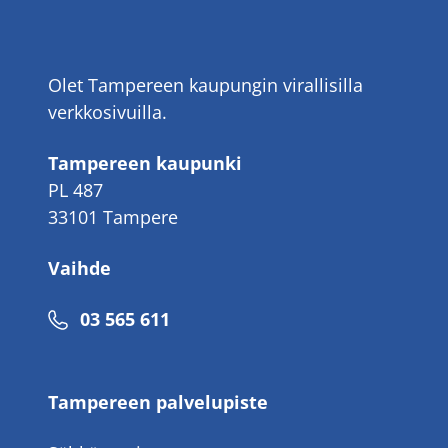
Olet Tampereen kaupungin virallisilla
verkkosivuilla.
Tampereen kaupunki
PL 487
33101 Tampere
Vaihde
Puhelinnumero
03 565 611
Tampereen palvelupiste