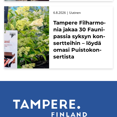
6.8.2026
| Uu­ti­nen
Tam­pe­re Fil­har­mo­
nia jakaa 30 Fau­ni­
pas­sia syk­syn kon­
sert­tei­hin – löydä
omasi Puis­to­kon­
ser­tis­ta