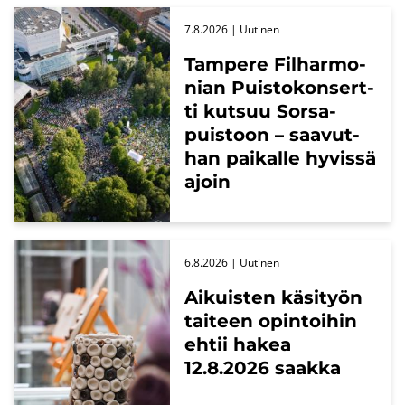
7.8.2026
| Uu­ti­nen
Tam­pe­re Fil­har­mo­
nian Puis­to­kon­sert­
ti kut­suu Sors­a­
puis­toon – saa­vut­
han pai­kal­le hy­vis­sä
ajoin
6.8.2026
| Uu­ti­nen
Ai­kuis­ten kä­si­työn
tai­teen opin­toi­hin
ehtii hakea
12.8.2026 saak­ka