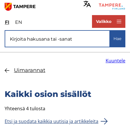
Hyppää
pääsisältöön
www.tampere.fi
Valikko
FI
Valitse
EN
Select
sivuston
site
Si­vus­to­ha­ku
kieli:
language:
Hae
suomi
English
Kuuntele
Ui­ma­ran­nat
Kaik­ki osion si­säl­löt
Yhteensä 4 tulosta
Etsi ja suodata kaikkia uutisia ja artikkeleita