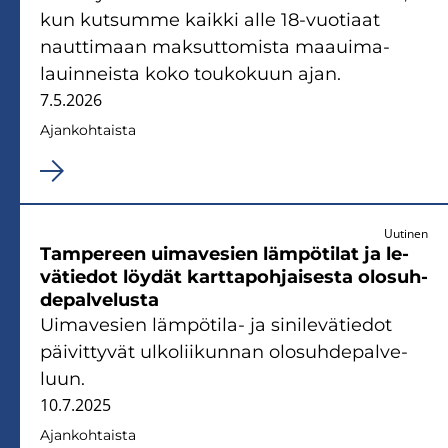
kun kut­sum­me kaik­ki alle 18-​vuotiaat
naut­ti­maan mak­sut­to­mis­ta maa­ui­ma­
lauin­neis­ta koko tou­ko­kuun ajan.
7.5.2026
Ajan­koh­tais­ta
Uutinen
Tam­pe­reen ui­ma­ve­sien läm­pö­ti­lat ja le­
vä­tie­dot löy­dät kart­ta­poh­jai­ses­ta olo­suh­
de­pal­ve­lus­ta
Ui­ma­ve­sien lämpötila-​ ja si­ni­le­vä­tie­dot
päi­vit­ty­vät ul­ko­lii­kun­nan olo­suh­de­pal­ve­
luun.
10.7.2025
Ajan­koh­tais­ta