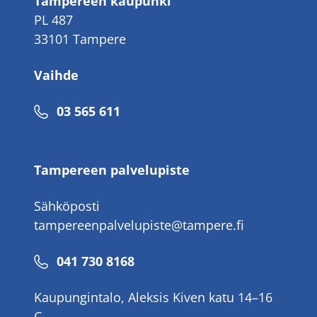
Tampereen kaupunki
PL 487
33101 Tampere
Vaihde
Puhelinnumero
03 565 611
Tampereen palvelupiste
Sähköposti
tampereenpalvelupiste@tampere.fi
Puhelinnumero
041 730 8168
Kaupungintalo, Aleksis Kiven katu 14–16
C