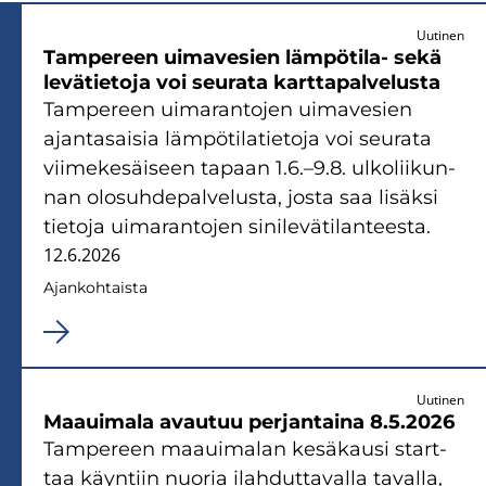
Uutinen
Tam­pe­reen ui­ma­ve­sien lämpötila-​ sekä
le­vä­tie­to­ja voi seu­ra­ta kart­ta­pal­ve­lus­ta
Tam­pe­reen ui­ma­ran­to­jen ui­ma­ve­sien
ajan­ta­sai­sia läm­pö­ti­la­tie­to­ja voi seu­ra­ta
vii­me­ke­säi­seen ta­paan 1.6.–9.8. ul­ko­lii­kun­
nan olo­suh­de­pal­ve­lus­ta, josta saa li­säk­si
tie­to­ja ui­ma­ran­to­jen si­ni­le­vä­ti­lan­tees­ta.
12.6.2026
Ajan­koh­tais­ta
Uutinen
Maa­ui­ma­la avau­tuu per­jan­tai­na 8.5.2026
Tam­pe­reen maa­ui­ma­lan ke­sä­kausi start­
taa käyn­tiin nuo­ria ilah­dut­ta­val­la ta­val­la,