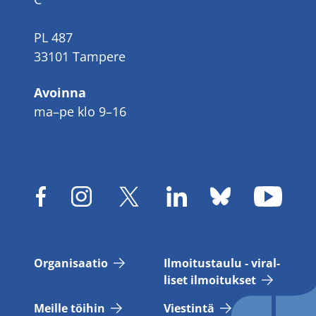
PL 487
33101 Tampere
Avoinna
ma–pe klo 9–16
Or­ga­ni­saa­tio
Il­moi­tus­tau­lu - vi­ral­
li­set il­moi­tuk­set
Meil­le töi­hin
Vies­tin­tä