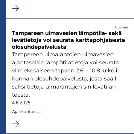
Uutinen
Tam­pe­reen ui­ma­ve­sien lämpötila-​ sekä
le­vä­tie­to­ja voi seu­ra­ta kart­ta­poh­jai­ses­ta
olo­suh­de­pal­ve­lus­ta
Tam­pe­reen ui­ma­ran­to­jen ui­ma­ve­sien
ajan­ta­sai­sia läm­pö­ti­la­tie­to­ja voi seu­ra­ta
vii­me­ke­säi­seen ta­paan 2.6. - 10.8. ul­ko­lii­
kun­nan olo­suh­de­pal­ve­lus­ta, josta saa li­
säk­si tie­to­ja ui­ma­ran­to­jen si­ni­le­vä­ti­lan­
tees­ta.
4.6.2025
Ajan­koh­tais­ta