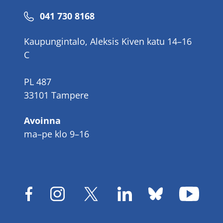
Puhelinnumero
041 730 8168
Kaupungintalo, Aleksis Kiven katu 14–16
C
PL 487
33101 Tampere
Avoinna
ma–pe klo 9–16