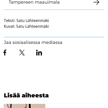
Tam­pe­reen maa­ui­ma­la
Teksti:
Satu Lähteenmäki
Kuvat:
Satu Lähteenmäki
Jaa sosiaalisessa mediassa
Lisää ai­hees­ta