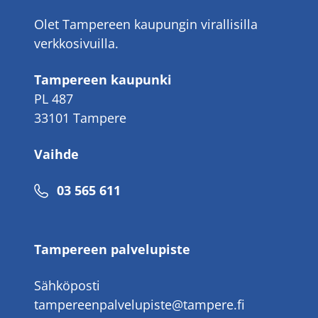
Olet Tampereen kaupungin virallisilla
verkkosivuilla.
Tampereen kaupunki
PL 487
33101 Tampere
Vaihde
Puhelinnumero
03 565 611
Tampereen palvelupiste
Sähköposti
tampereenpalvelupiste@tampere.fi