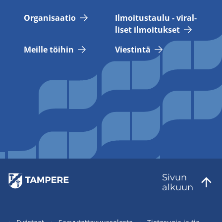
Or­ga­ni­saa­tio
Il­moi­tus­tau­lu - vi­ral­
li­set il­moi­tuk­set
Meil­le töi­hin
Vies­tin­tä
Sivun
al­kuun