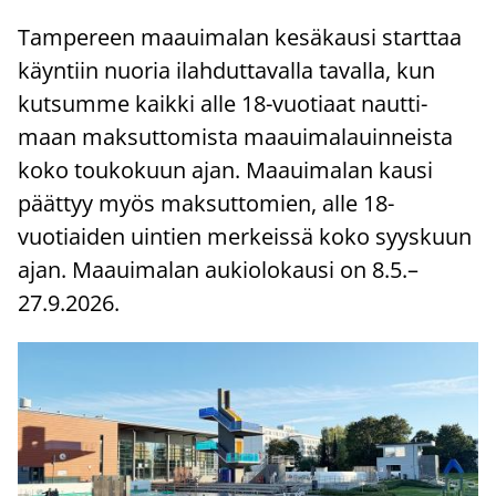
Tam­pe­reen maa­ui­ma­lan ke­sä­kausi start­taa
käyn­tiin nuo­ria ilah­dut­ta­val­la ta­val­la, kun
kut­sum­me kaik­ki alle 18-​vuotiaat naut­ti­
maan mak­sut­to­mis­ta maa­ui­ma­lauin­neis­ta
koko tou­ko­kuun ajan. Maa­ui­ma­lan kausi
päät­tyy myös mak­sut­to­mien, alle 18-​
vuotiaiden uin­tien mer­keis­sä koko syys­kuun
ajan. Maa­ui­ma­lan au­kio­lo­kausi on 8.5.–
27.9.2026.