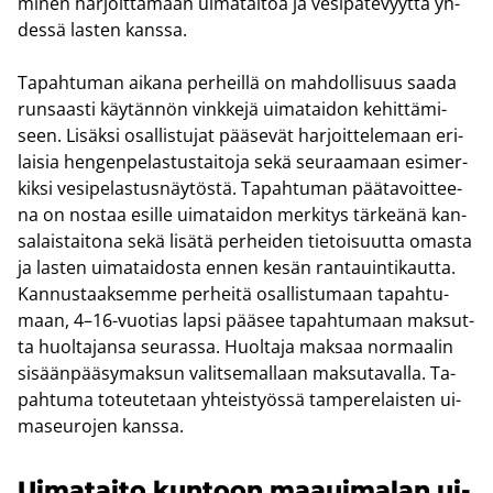
mi­nen har­joit­ta­maan ui­ma­tai­toa ja ve­si­pä­te­vyyt­tä yh­
des­sä las­ten kans­sa.
Ta­pah­tu­man ai­ka­na per­heil­lä on mah­dol­li­suus saada
run­saas­ti käy­tän­nön vink­ke­jä ui­ma­tai­don ke­hit­tä­mi­
seen. Li­säk­si osal­lis­tu­jat pää­se­vät har­joit­te­le­maan eri­
lai­sia hen­gen­pe­las­tus­tai­to­ja sekä seu­raa­maan esi­mer­
kik­si ve­si­pe­las­tus­näy­tös­tä. Ta­pah­tu­man pää­ta­voit­tee­
na on nos­taa esil­le ui­ma­tai­don mer­ki­tys tär­keä­nä kan­
sa­lais­tai­to­na sekä li­sä­tä per­hei­den tie­toi­suut­ta omas­ta
ja las­ten ui­ma­tai­dos­ta ennen kesän ran­tauin­ti­kaut­ta.
Kan­nus­taak­sem­me per­hei­tä osal­lis­tu­maan ta­pah­tu­
maan, 4–16-​vuotias lapsi pää­see ta­pah­tu­maan mak­sut­
ta huol­ta­jan­sa seu­ras­sa. Huol­ta­ja mak­saa nor­maa­lin
si­sään­pää­sy­mak­sun va­lit­se­mal­laan mak­su­ta­val­la. Ta­
pah­tu­ma to­teu­te­taan yh­teis­työs­sä tam­pe­re­lais­ten ui­
ma­seu­ro­jen kans­sa.
Ui­ma­tai­to kun­toon maa­ui­ma­lan ui­