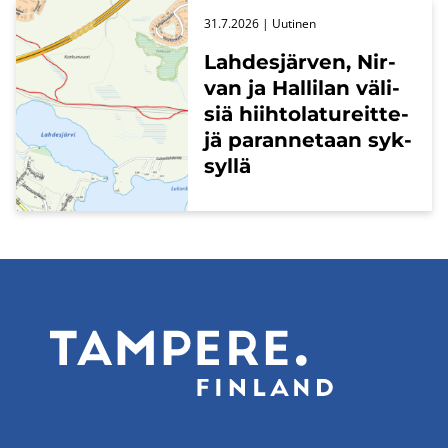
31.7.2026
| Uu­ti­nen
Lah­des­jär­ven, Nir­
van ja Hal­li­lan vä­li­
siä hiih­to­la­tu­reit­te­
jä pa­ran­ne­taan syk­
syl­lä