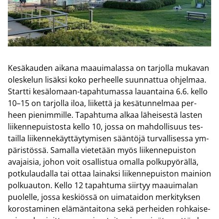
Ke­sä­kau­den ai­ka­na maa­ui­ma­las­sa on tar­jol­la mu­ka­van
oles­ke­lun li­säk­si koko per­heel­le suun­nat­tua oh­jel­maa.
Start­ti kesälomaan-​tapahtumassa lau­an­tai­na 6.6. kello
10–15 on tar­jol­la iloa, lii­ket­tä ja ke­sä­tun­nel­maa per­
heen pie­nim­mil­le. Ta­pah­tu­ma alkaa lä­hei­ses­tä las­ten
lii­ken­ne­puis­tos­ta kello 10, jossa on mah­dol­li­suus tes­
tail­la lii­ken­ne­käyt­täy­ty­mi­sen sään­tö­jä tur­val­li­ses­sa ym­
pä­ris­tös­sä. Sa­mal­la vie­te­tään myös lii­ken­ne­puis­ton
ava­jai­sia, johon voit osal­lis­tua omal­la pol­ku­pyö­räl­lä,
pot­ku­lau­dal­la tai ottaa lai­nak­si lii­ken­ne­puis­ton mai­nion
pol­kuau­ton. Kello 12 ta­pah­tu­ma siir­tyy maa­ui­ma­lan
puo­lel­le, jossa kes­kiös­sä on ui­ma­tai­don mer­ki­tyk­sen
ko­ros­ta­mi­nen elä­män­tai­to­na sekä per­hei­den roh­kai­se­