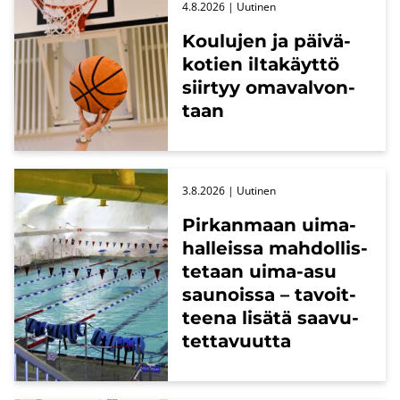
4.8.2026
| Uu­ti­nen
Kou­lu­jen ja päi­vä­
ko­tien il­ta­käyt­tö
siir­tyy oma­val­von­
taan
3.8.2026
| Uu­ti­nen
Pir­kan­maan ui­ma­
hal­leis­sa mah­dol­lis­
te­taan uima-​asu
sau­nois­sa – ta­voit­
tee­na li­sä­tä saa­vu­
tet­ta­vuut­ta