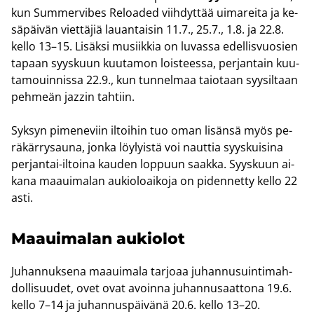
kun Sum­mer­vi­bes Re­loa­ded viih­dyt­tää ui­ma­rei­ta ja ke­
sä­päi­vän viet­tä­jiä lau­an­tai­sin 11.7., 25.7., 1.8. ja 22.8.
kello 13–15. Li­säk­si musiik­kia on lu­vas­sa edel­lis­vuo­sien
ta­paan syys­kuun kuu­ta­mon lois­tees­sa, per­jan­tain kuu­
ta­mo­uin­nis­sa 22.9., kun tun­nel­maa tai­o­taan syy­sil­taan
peh­meän jazzin tah­tiin.
Syk­syn pi­me­ne­viin il­toi­hin tuo oman li­sän­sä myös pe­
rä­kär­ry­sau­na, jonka löy­lyis­tä voi naut­tia syys­kui­si­na
perjantai-​iltoina kau­den lop­puun saak­ka. Syys­kuun ai­
ka­na maa­ui­ma­lan au­kio­loai­ko­ja on pi­den­net­ty kello 22
asti.
Maa­ui­ma­lan au­kio­lot
Ju­han­nuk­se­na maa­ui­ma­la tar­jo­aa ju­han­nusuin­ti­mah­
dol­li­suu­det, ovet ovat avoin­na ju­han­nusaat­to­na 19.6.
kello 7–14 ja ju­han­nus­päi­vä­nä 20.6. kello 13–20.