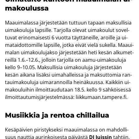
ma­kou­lus­sa
Maa­ui­ma­las­sa jär­jes­te­tään tut­tuun ta­paan mak­sul­li­sia
ui­ma­kou­lu­ja lap­sil­le. Tar­jol­la ole­vat ui­ma­kou­lut so­vel­
tu­vat erin­omai­ses­ti 6 vuot­ta täyt­tä­neil­le, aroil­le ja ui­
ma­tai­dot­to­mil­le lap­sil­le, jotka eivät vielä su­kel­la. Maa­ui­
ma­lan ui­ma­kou­lu­jak­so jär­jes­te­tään heti kesän al­ku­met­
reil­lä 1.6.–12.6., jol­loin tar­jol­la on aamu-​uimakouluja
kello 9–10.05. Mak­sul­li­sia ui­ma­kou­lu­ja jär­jes­te­tään
kesän ai­ka­na li­säk­si ui­ma­hal­leis­sa ja mak­sut­to­mia ran­
taui­ma­kou­lu­ja ui­ma­ran­noil­la hei­nä­kuus­sa. Kaik­kiin ui­
ma­kou­lui­hin il­moit­tau­du­taan 18.5. kello 9 säh­köi­ses­sä
il­moit­tau­tu­mis­jär­jes­tel­mäs­sä: liik­ku­maan.tam­pe­re.fi.
Musiik­kia ja ren­toa chil­lai­lua
Ke­sä­päi­vien pi­ris­tyk­sek­si maa­ui­ma­las­sa on mah­dol­li­
suus naut­tia au­rin­koi­ses­ta päi­väs­tä
DJ Juis­sin
tah­tiin,