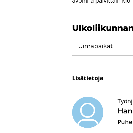
avoin­na päi­vit­täin klo
Ul­ko­lii­kun­na
Ui­ma­pai­kat
Li­sä­tie­to­ja
Työnj
Hann
Puhel