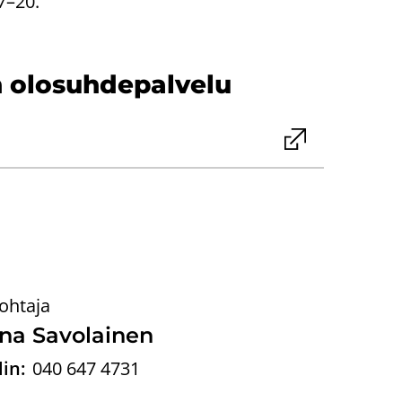
 7–20.
n olo­suh­de­pal­ve­lu
ohtaja
a Sa­vo­lai­nen
in:
040 647 4731