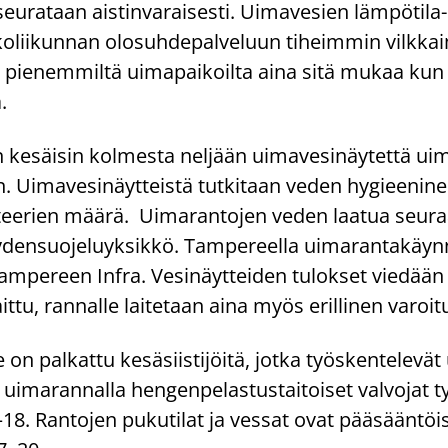
ä seu­ra­taan ais­tin­va­rai­ses­ti. Ui­ma­ve­sien lämpötila-​ 
l­ko­lii­kun­nan olo­suh­de­pal­ve­luun ti­heim­min vilk­ka
pie­nem­mil­tä ui­ma­pai­koil­ta aina sitä mukaa kun 
a.
 ke­säi­sin kol­mes­ta nel­jään ui­ma­ve­si­näy­tet­tä ui
 Ui­ma­ve­si­näyt­teis­tä tut­ki­taan veden hy­giee­ni­n
ak­tee­rien määrä. Ui­ma­ran­to­jen veden laa­tua seu­
den­suo­je­lu­yk­sik­kö. Tam­pe­reel­la ui­ma­ran­ta­käyn
am­pe­reen Infra. Ve­si­näyt­tei­den tu­lok­set vie­dään 
t­tu, ran­nal­le lai­te­taan aina myös eril­li­nen va­roi­tus
e on pal­kat­tu ke­sä­siis­ti­jöi­tä, jotka työs­ken­te­le­vä
n ui­ma­ran­nal­la hen­gen­pe­las­tus­tai­toi­set val­vo­jat 
–18. Ran­to­jen pu­ku­ti­lat ja ves­sat ovat pää­sään­töi­s