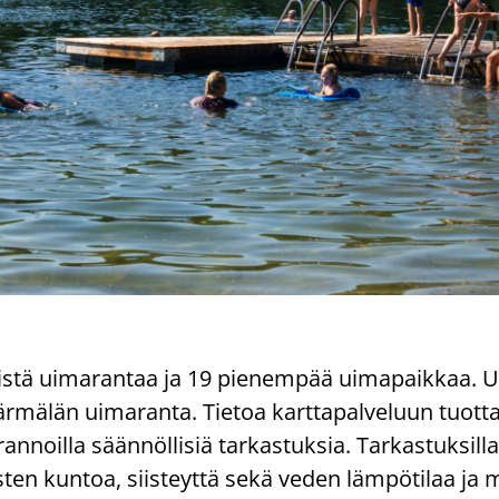
is­tä ui­ma­ran­taa ja 19 pie­nem­pää ui­ma­paik­kaa. U
­mä­län ui­ma­ran­ta. Tie­toa kart­ta­pal­ve­luun tuot­
­noil­la sään­nöl­li­siä tar­kas­tuk­sia. Tar­kas­tuk­sil­l
s­ten kun­toa, siis­teyt­tä sekä veden läm­pö­ti­laa ja m