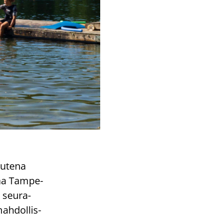
u­te­na
taa Tam­pe­
a seu­ra­
ah­dol­lis­