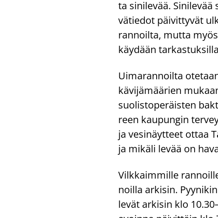
ta si­ni­le­vää. Si­ni­le­vä
vä­tie­dot päi­vit­ty­vät u
ran­noil­ta, mutta myös 
käy­dään tar­kas­tuk­sil­l
Ui­ma­ran­noil­ta ote­taan
kä­vi­jä­mää­rien mu­kaan.
suo­lis­to­pe­räis­ten b
reen kau­pun­gin ter­vey­
ja ve­si­näyt­teet ottaa T
ja mi­kä­li levää on ha­vai
Vilk­kaim­mil­le ran­noil­l
noil­la ar­ki­sin. Pyy­ni­ki
le­vät ar­ki­sin klo 10.30