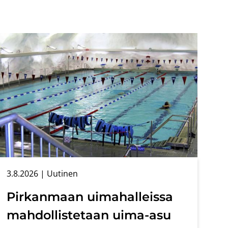
3.8.2026
| Uu­ti­nen
Pir­kan­maan ui­ma­hal­leis­sa
mah­dol­lis­te­taan uima-​asu