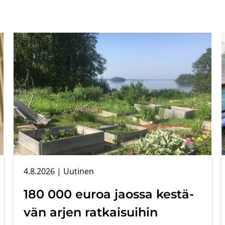
4.8.2026
| Uu­ti­nen
180 000 euroa jaos­sa kes­tä­
vän arjen rat­kai­sui­hin