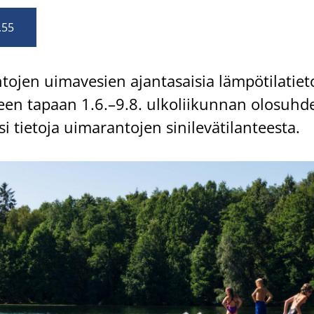
.55
­jen ui­ma­ve­sien ajan­ta­sai­sia läm­pö­ti­la­tie­t
­seen ta­paan 1.6.–9.8. ul­ko­lii­kun­nan olo­suh­de
i tie­to­ja ui­ma­ran­to­jen si­ni­le­vä­ti­lan­tees­ta.