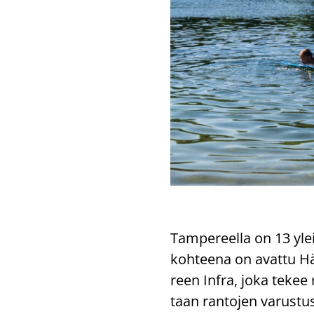
Tam­pe­reel­la on 13 yle
koh­tee­na on avat­tu Här
reen Infra, joka tekee ran
taan ran­to­jen va­rus­tu