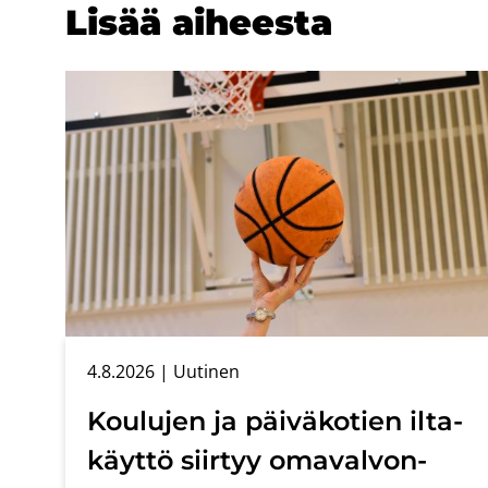
Lisää ai­hees­ta
4.8.2026
| Uu­ti­nen
Kou­lu­jen ja päi­vä­ko­tien il­ta­
käyt­tö siir­tyy oma­val­von­