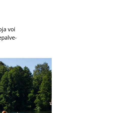
o­ja voi
­pal­ve­