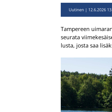
Uutinen
12.6.2026 13
Tam­pe­reen ui­ma­ran­to
seu­ra­ta vii­me­ke­säi
lus­ta, josta saa li­säk­s