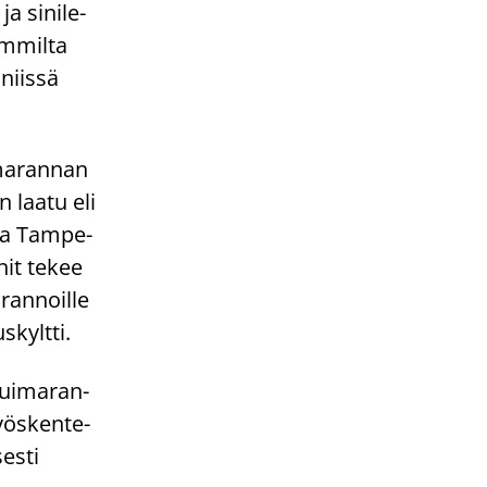
ja si­ni­le­
im­mil­ta
niis­sä
­ma­ran­nan
en laatu eli
raa Tam­pe­
­nit tekee
ran­noil­le
­kylt­ti.
t ui­ma­ran­
työs­ken­te­
es­ti