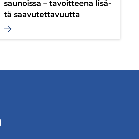
sau­nois­sa – ta­voit­tee­na li­sä­
tä saa­vu­tet­ta­vuut­ta