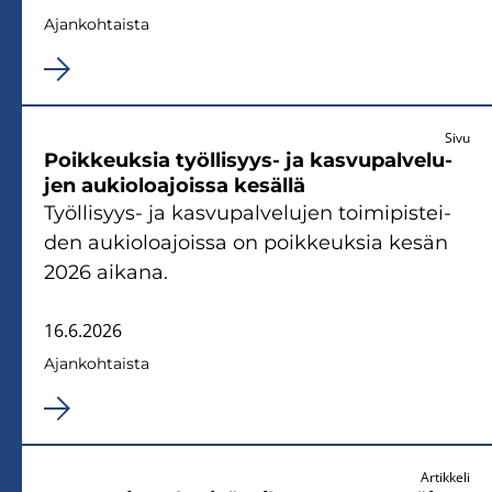
Ajan­koh­tais­ta
Sivu
Poik­keuk­sia työllisyys-​ ja kas­vu­pal­ve­lu­
jen au­kio­loa­jois­sa ke­säl­lä
Työllisyys-​ ja kas­vu­pal­ve­lu­jen toi­mi­pis­tei­
den au­kio­loa­jois­sa on poik­keuk­sia kesän
2026 ai­ka­na.
16.6.2026
Ajan­koh­tais­ta
Artikkeli