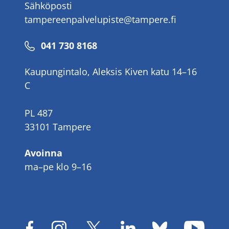
Sähköposti
tampereenpalvelupiste@tampere.fi
Puhelinnumero
041 730 8168
Kaupungintalo, Aleksis Kiven katu 14–16
C
PL 487
33101 Tampere
Avoinna
ma–pe klo 9–16