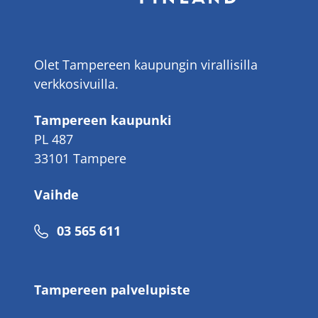
Olet Tampereen kaupungin virallisilla
verkkosivuilla.
Tampereen kaupunki
PL 487
33101 Tampere
Vaihde
Puhelinnumero
03 565 611
Tampereen palvelupiste