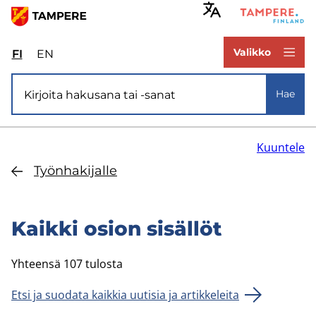
Hyppää
pääsisältöön
www.tampere.fi
Valikko
FI
Valitse
EN
Select
sivuston
site
Si­vus­to­ha­ku
kieli:
language:
Hae
suomi
English
Kuuntele
Työn­ha­ki­jal­le
Kaik­ki osion si­säl­löt
Yhteensä 107 tulosta
Etsi ja suodata kaikkia uutisia ja artikkeleita