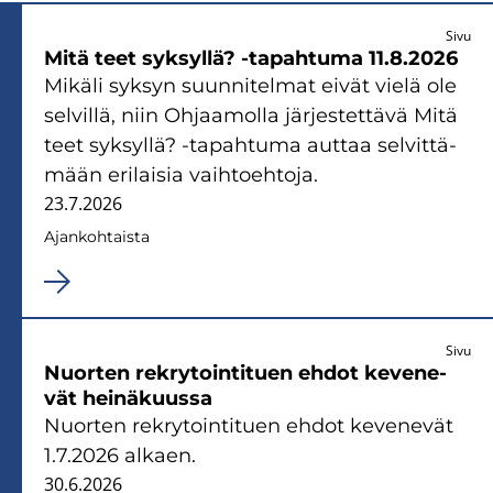
Sivu
Mitä teet syk­syl­lä? -​tapahtuma 11.8.2026
Mi­kä­li syk­syn suun­ni­tel­mat eivät vielä ole
sel­vil­lä, niin Oh­jaa­mol­la jär­jes­tet­tä­vä Mitä
teet syk­syl­lä? -​tapahtuma aut­taa sel­vit­tä­
mään eri­lai­sia vaih­toeh­to­ja.
23.7.2026
Ajan­koh­tais­ta
Sivu
Nuor­ten rek­ry­toin­ti­tuen ehdot ke­ve­ne­
vät hei­nä­kuus­sa
Nuor­ten rek­ry­toin­ti­tuen ehdot ke­ve­ne­vät
1.7.2026 al­kaen.
30.6.2026