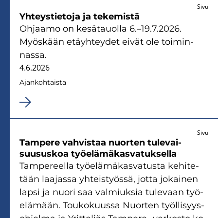
Sivu
Yh­teys­tie­to­ja ja te­ke­mis­tä
Oh­jaa­mo on ke­sä­tauol­la 6.–19.7.2026.
Myös­kään etäyh­tey­det eivät ole toi­min­
nas­sa.
4.6.2026
Ajan­koh­tais­ta
Sivu
Tam­pe­re vah­vis­taa nuor­ten tu­le­vai­
suusus­koa työ­elä­mä­kas­va­tuk­sel­la
Tam­pe­reel­la työ­elä­mä­kas­va­tus­ta ke­hi­te­
tään laa­jas­sa yh­teis­työs­sä, jotta jo­kai­nen
lapsi ja nuori saa val­miuk­sia tu­le­vaan työ­
elä­mään. Tou­ko­kuus­sa Nuor­ten työl­li­syys­