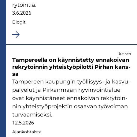
ry­toin­tia.
3.6.2026
Blo­git
Uutinen
Tam­pe­reel­la on käyn­nis­tet­ty en­na­koi­van
rek­ry­toin­nin yh­teis­työ­pi­lot­ti Pir­han kans­
sa
Tam­pe­reen kau­pun­gin työllisyys-​ ja kas­vu­
pal­ve­lut ja Pir­kan­maan hy­vin­voin­tia­lue
ovat käyn­nis­tä­neet en­na­koi­van rek­ry­toin­
nin yh­teis­työ­pro­jek­tin osaa­van työ­voi­man
tur­vaa­mi­sek­si.
12.5.2026
Ajan­koh­tais­ta