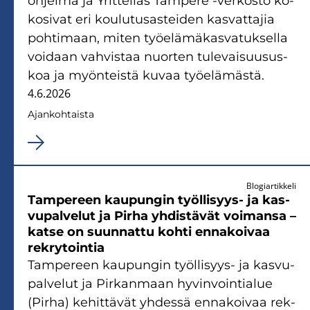
oh­jel­ma ja Yrit­te­liäs Tam­pe­re -​verkosto ko­
ko­si­vat eri kou­lu­tusas­tei­den kas­vat­ta­jia
poh­ti­maan, miten työ­elä­mä­kas­va­tuk­sel­la
voi­daan vah­vis­taa nuor­ten tu­le­vai­suusus­
koa ja myön­teis­tä kuvaa työ­elä­mäs­tä.
4.6.2026
Ajan­koh­tais­ta
Blogiartikkeli
Tam­pe­reen kau­pun­gin työllisyys-​ ja kas­
vu­pal­ve­lut ja Pirha yh­dis­tä­vät voi­man­sa –
katse on suun­nat­tu kohti en­na­koi­vaa
rek­ry­toin­tia
Tam­pe­reen kau­pun­gin työllisyys-​ ja kas­vu­
pal­ve­lut ja Pir­kan­maan hy­vin­voin­tia­lue
(Pirha) ke­hit­tä­vät yh­des­sä en­na­koi­vaa rek­