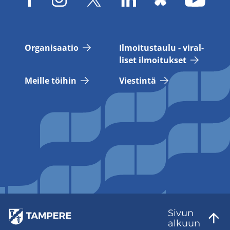
Or­ga­ni­saa­tio
Il­moi­tus­tau­lu - vi­ral­
li­set il­moi­tuk­set
Meil­le töi­hin
Vies­tin­tä
Sivun
al­kuun