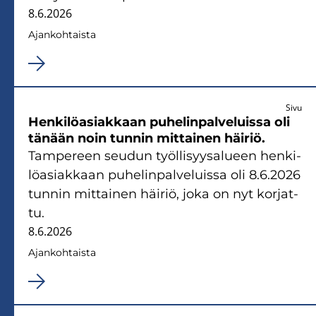
8.6.2026
Ajan­koh­tais­ta
Sivu
Hen­ki­lö­asiak­kaan pu­he­lin­pal­ve­luis­sa oli
tä­nään noin tun­nin mit­tai­nen häi­riö.
Tam­pe­reen seu­dun työl­li­syy­sa­lu­een hen­ki­
lö­asiak­kaan pu­he­lin­pal­ve­luis­sa oli 8.6.2026
tun­nin mit­tai­nen häi­riö, joka on nyt kor­jat­
tu.
8.6.2026
Ajan­koh­tais­ta