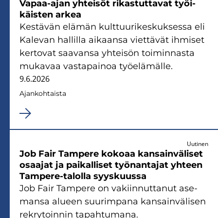
Vapaa-​ajan yh­tei­söt ri­kas­tut­ta­vat työi­
käis­ten arkea
Kes­tä­vän elä­män kult­tuu­ri­kes­kuk­ses­sa eli
Ka­le­van hal­lil­la ai­kaan­sa viet­tä­vät ih­mi­set
ker­to­vat saa­van­sa yh­tei­sön toi­min­nas­ta
mu­ka­vaa vas­ta­pai­noa työ­elä­mäl­le.
9.6.2026
Ajan­koh­tais­ta
Uutinen
Job Fair Tam­pe­re ko­ko­aa kan­sain­vä­li­set
osaa­jat ja pai­kal­li­set työ­nan­ta­jat yh­teen
Tampere-​talolla syys­kuus­sa
Job Fair Tam­pe­re on va­kiin­nut­ta­nut ase­
man­sa alu­een suu­rim­pa­na kan­sain­vä­li­sen
rek­ry­toin­nin ta­pah­tu­ma­na.